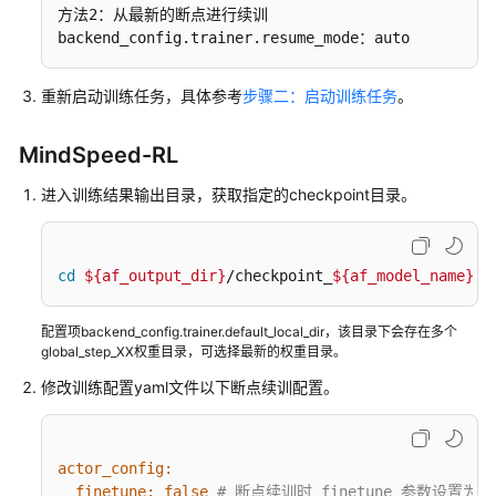
最
方法2：从最新的断点进行续训

佳
backend_config.trainer.resume_mode：auto
实
践
重新启动训练任务，具体参考
步骤二：启动训练任务
。
ModelArts
最
MindSpeed-RL
佳
进入训练结果输出目录，获取指定的checkpoint目录。
实
践
案
例
cd
${af_output_dir}
/checkpoint_
${af_model_name}
列
表
配置项backend_config.trainer.default_local_dir，该目录下会存在多个
global_step_XX权重目录，可选择最新的权重目录。
模
修改训练配置yaml文件以下断点续训配置。
型
能
力
actor_config:
地
finetune:
false
# 断点续训时 finetune 参数设置为 f
图