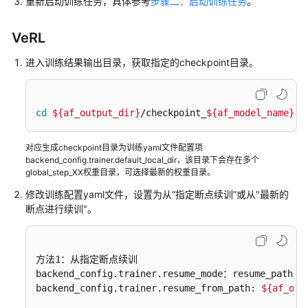
调
重新启动训练任务，具体参考
步骤二：启动训练任务
。
用
VeRL
镜
像
进入训练结果输出目录，获取指定的checkpoint目录。
管
理
cd
${af_output_dir}
/checkpoint_
${af_model_name}
算
力
对应生成checkpoint目录为训练yaml文件配置项
资
backend_config.trainer.default_local_dir，该目录下会存在多个
源
global_step_XX权重目录，可选择最新的权重目录。
管
修改训练配置yaml文件，设置为从“指定断点续训”或从"最新的
理
断点进行续训"。
权
限
方法1：从指定断点续训

管
backend_config.trainer.resume_mode：resume_path   
理
backend_config.trainer.resume_from_path: 
${af_out