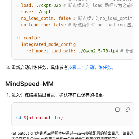
load:
./ckpt-32b
# 断点续训时 load 路径应为之前保
save:
./ckpt
DeepSeek
no_load_optim:
false
# 断点续训时no_load_optim 应
系
no_load_rng:
false
# 断点续训时 no_load_rng 应为 f
列
模
rf_config:
型
integrated_mode_config:
推
ref_model_load_path:
./Qwen2.5-7B-tp4
# 断点续
理
部
重新启动训练任务，具体参考
步骤二：启动训练任务
。
署
GLM
MindSpeed-MM
系
进入训练结果输出目录，确认存在已保存的权重。
列
模
型
推
cd
${af_output_dir}
理
部
{af_output_dir}为训练启动脚本中通过--save参数配置的输出目录，该目录
署
下会存在多个iter_xx权重目录和一个记录最新权重保存步数的文件