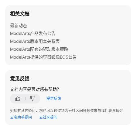
VL
系
相关文档
列
模
最新动态
型
ModelArts产品发布公告
基
ModelArts版本配套关系表
于
ModelArts配套的驱动版本策略
ModelArts
ModelArts提供的容器镜像EOS公告
平
台
适
配
意见反馈
VeOmni
文档内容是否对您有帮助？
框
架
提供反馈
训
如您有其它疑问，您也可以通过华为云社区问答频道来与我们联系探讨
练
云宝助手提问
指
云社区提问
导