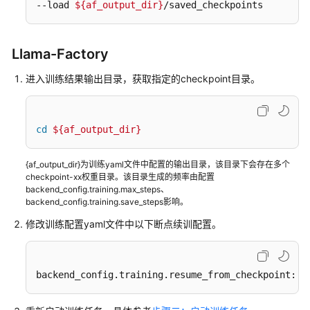
开
--load 
${af_output_dir}
/saved_checkpoints
发
模
Llama-Factory
型
训
进入训练结果输出目录，获取指定的checkpoint目录。
练
推
cd
${af_output_dir}
理
部
{af_output_dir}为训练yaml文件中配置的输出目录，该目录下会存在多个
署
checkpoint-xx权重目录。该目录生成的频率由配置
backend_config.training.max_steps、
模
backend_config.training.save_steps影响。
型
修改训练配置yaml文件中以下断点续训配置。
评
测
backend_config.training.resume_from_checkpoint: 
$
模
型