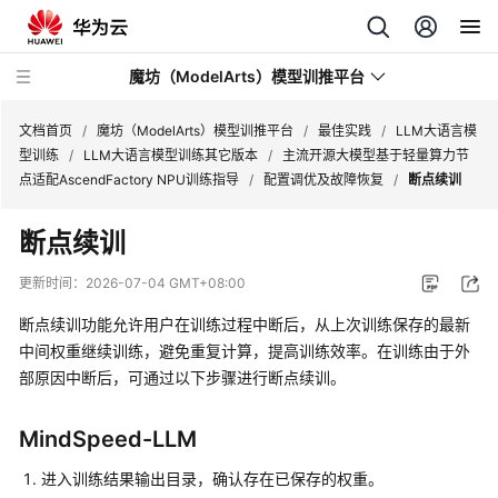
魔坊（ModelArts）模型训推平台
文档首页
/
魔坊（ModelArts）模型训推平台
/
最佳实践
/
LLM大语言模
型训练
/
LLM大语言模型训练其它版本
/
主流开源大模型基于轻量算力节
点适配AscendFactory NPU训练指导
/
配置调优及故障恢复
/
断点续训
最
新
断点续训
动
态
更新时间：
2026-07-04 GMT+08:00
断点续训功能允许用户在训练过程中断后，从上次训练保存的最新
服
务
中间权重继续训练，避免重复计算，提高训练效率。在训练由于外
公
部原因中断后，可通过以下步骤进行断点续训。
告
MindSpeed-LLM
产
品
进入训练结果输出目录，确认存在已保存的权重。