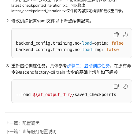
latest_checkpointed_iteration.txt。可以修改
latest_checkpointed_iteration.txt文件的内容指定续训加载权重目录。
LLM
大
修改训练配置yaml文件以下断点续训配置。
语
言
模
backend_config.training.no-
load
-optim: 
false
型
backend_config.training.no-
load
-rng: 
false
推
理
重新启动训练任务，具体参考
步骤二：启动训练任务
，在原有命
令的ascendfactory-cli train 命令的基础上增加如下超参。
LLM
大
语
言
--load 
${af_output_dir}
/saved_checkpoints
模
型
训
练
上一篇：配置调优
下一篇：训练服务配置说明
Qwen3&Qwen3-