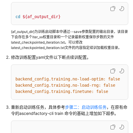
介
绍
cd
${af_output_dir}
计
费
{af_output_dir}为训练启动脚本中通过--save参数配置的输出目录，该目录
说
下会存在多个iter_xx权重目录和一个记录最新权重保存步数的文件
明
latest_checkpointed_iteration.txt。可以修改
latest_checkpointed_iteration.txt文件的内容指定续训加载权重目录。
快
修改训练配置yaml文件以下断点续训配置。
速
入
门
backend_config.training.no-load-optim:
false
backend_config.training.no-load-rng:
false
数
backend_config.training.finetune:
false
据
准
备
重新启动训练任务，具体参考
步骤二：启动训练任务
，在原有命
令的ascendfactory-cli train 命令的基础上增加如下超参。
模
型