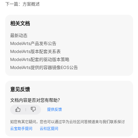
准
下一篇：方案概述
备
相关文档
模
型
最新动态
开
ModelArts产品发布公告
发
ModelArts版本配套关系表
模
ModelArts配套的驱动版本策略
型
ModelArts提供的容器镜像EOS公告
训
练
意见反馈
推
理
文档内容是否对您有帮助？
部
提供反馈
署
如您有其它疑问，您也可以通过华为云社区问答频道来与我们联系探讨
模
云宝助手提问
云社区提问
型