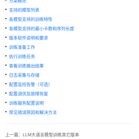
方案概述
公
告
支持的模型列表
各模型支持的训练特性
产
各模型支持的最小卡数和序列长度
品
介
版本软件说明和要求
绍
训练准备工作
执行训练任务
计
费
查看训练输出结果
说
日志采集与存储
明
配置监控告警（可选）
快
配置调优及故障恢复
速
训练服务配置说明
入
常见错误原因和解决方法
门
数
上一篇：LLM大语言模型训练其它版本
据