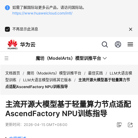
如需了解国际站更多云产品，请访问国际站。
https://www.huaweicloud.com/intl/
不再显示此消息
魔坊（ModelArts）模型训推平台
文档首页
/
魔坊（ModelArts）模型训推平台
/
最佳实践
/
LLM大语言模
型训练
/
LLM大语言模型训练其它版本
/
主流开源大模型基于轻量算力节
点适配AscendFactory NPU训练指导
最
新
主流开源大模型基于轻量算力节点适配
动
AscendFactory NPU训练指导
态
更新时间：
2026-04-15 GMT+08:00
服
务