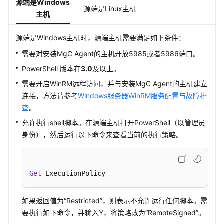
入
源端是Windows
源端是Linux主机
门
主机
用
源端是Windows主机时，源端主机需要满足如下条件：
户
需要对安装MgC Agent的主机开放5985或者5986端口。
指
南
PowerShell 版本在
3.0
及以上。
需要开启WinRM远程访问，并与安装MgC Agent的主机建立
迁
连接，方法请参考
Windows服务器WinRM服务配置与故障排
移
查
。
中
允许执行shell脚本。在源端主机打开PowerShell（以管理员
心
Agent
身份），然后运行以下命令来查看当前的执行策略。
操
作
指
Get
-
ExecutionPolicy
南
如果返回值为“Restricted”，则表示不允许运行任何脚本。需
最
佳
要执行如下命令，并输入Y，将策略改为“RemoteSigned”。
实