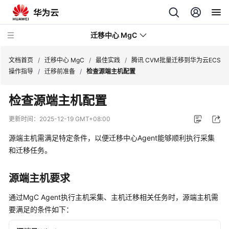
迁移中心 MgC
文档首页
/
迁移中心 MgC
/
最佳实践
/
腾讯 CVM批量迁移到华为云ECS
操作指导
/
迁移前准备
/
检查源端主机配置
最
检查源端主机配置
新
动
更新时间：
2025-12-19 GMT+08:00
态
源端主机需满足特定条件，以便迁移中心Agent能够顺利执行采集
产
和迁移任务。
品
介
源端主机要求
绍
通过MgC Agent执行主机采集、主机迁移相关任务时，源端主机需
快
要满足的条件如下：
速