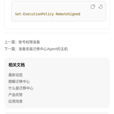
践
Set
-
ExecutionPolicy
RemoteSigned
主
机
迁
移
相
上一篇：账号权限准备
关
下一篇：准备安装迁移中心Agent的主机
最
佳
实
相关文档
践
最新动态
Amazon
图解迁移中心
EC2
什么是迁移中心
批
产品优势
量
应用场景
迁
移
到