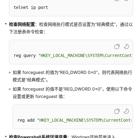
装
telnet ip port
MgC
Agent
检查网络配置
：检查网络执行模式是否设置为“经典模式”，通过以
资
下注册表命令检查：
源
管
理
reg query 
"HKEY_LOCAL_MACHINE\SYSTEM\CurrentContro
上
如果 forceguest 的值为“REG_DWORD 0x0”，则代表网络执行
云
操
模式是“经典模式”。
作
如果 forceguest 的值不是“REG_DWORD 0x0”，使用以下命令
设置或更新 forceguest 值：
配
置
管
reg add 
"HKEY_LOCAL_MACHINE\SYSTEM\CurrentControl
理
工
检查
Powershell系统环境变量
：Windows开始菜单进入