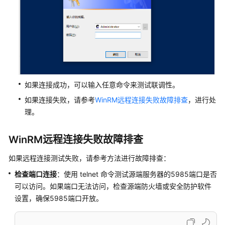
支
持
批
量
绑
定
凭
如果连接成功，可以输入任意命令来测试联调性。
证
的
如果连接失败，请参考
WinRM远程连接失败故障排查
，进行处
操
理。
作
系
WinRM远程连接失败故障排查
统
类
如果远程连接测试失败，请参考方法进行故障排查：
型
检查端口连接
：使用 telnet 命令测试源端服务器的5985端口是否
可以访问。如果端口无法访问，检查源端防火墙或安全防护软件
下
载
设置，确保5985端口开放。
并
安