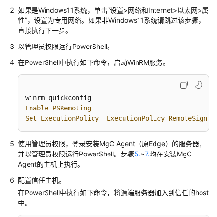
入
如果是Windows11系统，单击“设置>网络和Internet>以太网>属
门
性”，设置为专用网络。如果非Windows11系统请跳过该步骤，
直接执行下一步。
用
户
以管理员权限运行PowerShell。
指
在PowerShell中执行如下命令，启动WinRM服务。
南
迁
移
Enable
-
PSRemoting
中
Set
-
ExecutionPolicy
 -
ExecutionPolicy
RemoteSigned
心
Agent
操
使用管理员权限，登录安装MgC Agent（原Edge）的服务器，
作
并以管理员权限运行PowerShell。步骤
5.
~
7.
均在安装MgC
指
Agent的主机上执行。
南
配置信任主机。
在PowerShell中执行如下命令，将源端服务器加入到信任的host
迁
中。
移
中