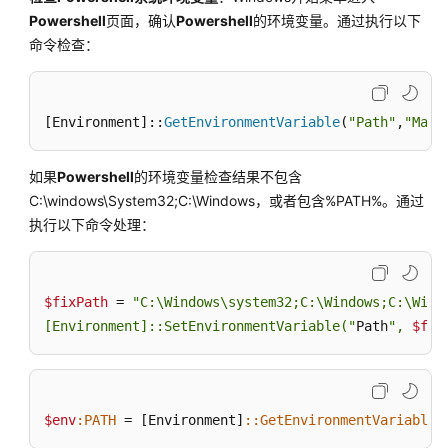
具
Powershell
页面，确认
Powershell
的环境变量。通过执行以下
采
命令检查：
集
最
[Environment]
::
GetEnvironmentVariable
(
"Path"
,
"Mach
佳
实
践
如果
Powershell
的环境变量检查结果不包含
C:\windows\System32;C:\Windows，或者包含%PATH%。通过
常
执行以下命令处理：
见
问
题
$fixPath
 = 
"C:\Windows\system32;C:\Windows;C:\Wind
安
[Environment]::SetEnvironmentVariable("
Path
", 
$fix
装
MgC
Agent（原
Edge）
$env
:PATH
 = [Environment]
:
:GetEnvironmentVariable
(
的