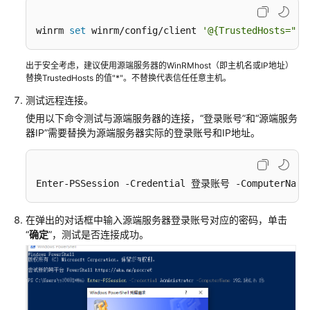
心
Agent
winrm 
set
 winrm/config/client 
'@{TrustedHosts="*"
概
述
出于安全考虑，建议使用源端服务器的WinRMhost（即主机名或IP地址）
替换TrustedHosts 的值"*"。不替换代表信任任意主机。
支
测试远程连接。
持
使用以下命令测试与源端服务器的连接，“登录账号”和“源端服务
采
器IP”需要替换为源端服务器实际的登录账号和IP地址。
集
和
迁
Enter-PSSession -Credential 登录账号 -ComputerNa
移
的
操
在弹出的对话框中输入源端服务器登录账号对应的密码，单击
作
“
确定
”，测试是否连接成功。
系
统
类
型