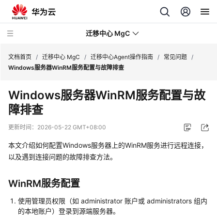
迁移中心 MgC
文档首页
/
迁移中心 MgC
/
迁移中心Agent操作指南
/
常见问题
/
Windows服务器WinRM服务配置与故障排查
最
Windows服务器WinRM服务配置与故
新
障排查
动
态
更新时间：
2026-05-22 GMT+08:00
产
本文介绍如何配置Windows服务器上的WinRM服务进行远程连接，
品
以及遇到连接问题的故障排查方法。
介
绍
WinRM服务配置
快
使用管理员权限（如 administrator 账户或 administrators 组内
速
的本地账户）登录到源端服务器。