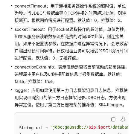
公
connectTimeout：用于连接服务器操作系统的超时值，单位
告
为秒。当JDBC与数据库建立TCP连接的时间超过此值，则连
接断开。根据网络情况进行配置。默认值：0，推荐值：2。
产
socketTimeout：用于socket读取操作的超时值，单位为秒。
品
介
如果从服务器读取数据流所花费的时间超过此值，则连接关
绍
闭。如果不配置该参数，在数据库进程异常情况下，会导致客
户端出现长时间等待，建议根据业务可以接受的SQL执行时间
计
进行配置。默认值：0，无推荐值。
费
connectionExtraInfo：表示驱动是否将当前驱动的部署路径、
说
进程属主用户以及url连接配置信息上报到数据库。默认值：
明
false，推荐值：true。
快
logger：应用如果使用第三方日志框架记录日志信息，推荐使
速
用实现slf4j接口的第三方日志框架记录JDBC日志，方便出现
入
异常定位。使用了第三方日志框架的推荐值：Slf4JLogger。
门
用
"jdbc:gaussdb://
$ip
:
$port
/database?
String url = 
户