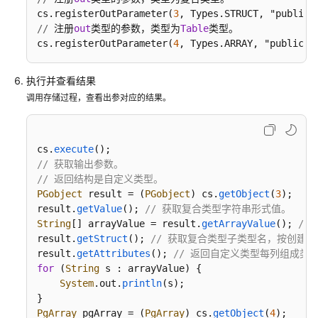
佳
cs.registerOutParameter(
3
实
/
/
 注册
out
类型的参数，类型为
Table
类型。

践
cs.registerOutParameter(
4
, Types.ARRAY, "public.c
备
执行并查看结果
份
调用存储过程，查看出参对应的结果。
恢
复
最
佳
cs.
execute
实
// 获取输出参数。
践
// 返回结构是自定义类型。
PGobject
 result = (
PGobject
) cs.
getObject
(
3
);  
/
result.
getValue
(); 
// 获取复合类型字符串形式值。
GaussDB
String
[] arrayValue = result.
getArrayValue
(); 
//
指
result.
getStruct
(); 
// 获取复合类型子类型名，按创建
标
result.
getAttributes
(); 
// 返回自定义类型每列组成类型
告
for
 (
String
 s : arrayValue) {

警
System
.
out
.
println
(s);

配
置
PgArray
 pgArray = (
PgArray
) cs.
getObject
(
4