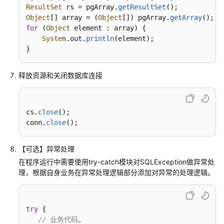
建
ResultSet
 rs = pgArray.
getResultSet
议
Object
[] array = (
Object
[]) pgArray.
getArray
for
 (
Object
 element : array) {

容
System
.
out
.
println
(element);

灾
}
最
佳
释放资源和关闭数据库连接
实
践
cs.
close
();

慢
conn.
close
();
SQL
优
化
【可选】异常处理
最
在程序运行中需要使用try-catch模块对SQLException做异常处
佳
理，根据自身业务在异常处理逻辑部分添加对异常的处理逻辑。
实
践
try
 {

SQL
// 业务代码。