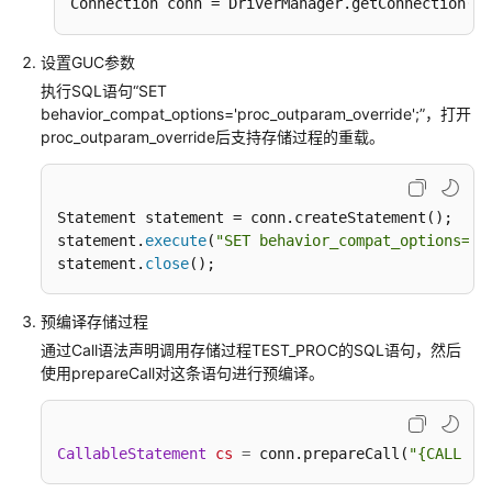
"u
Connection conn = DriverManager.getConnection(
指
南
设置GUC参数
开
执行SQL语句“SET
发
behavior_compat_options='proc_outparam_override';”，打开
指
proc_outparam_override后支持存储过程的重载。
南
调
Statement statement = conn.createStatement();

优
statement.
execute
(
"SET behavior_compat_options='p
指
statement.
close
();
南
预编译存储过程
参
通过Call语法声明调用存储过程TEST_PROC的SQL语句，然后
考
使用prepareCall对这条语句进行预编译。
最
佳
实
CallableStatement
cs
=
 conn.prepareCall(
"{CALL PU
践