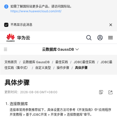
如需了解国际站更多云产品，请访问国际站。
https://www.huaweicloud.com/intl/
不再显示此消息
云数据库 GaussDB
文档首页
/
云数据库 GaussDB
/
最佳实践
/
JDBC最佳实践
/
JDBC最
佳实践（集中式）
/
自定义类型
/
操作步骤
/
具体步骤
最
具体步骤
新
动
更新时间：
2026-08-06 GMT+08:00
态
连接数据库
服
连接串常用参数推荐如下，具体设置方法可参考《开发指南》中“应用程序
务
开发教程 > 基于JDBC开发 > 开发步骤 > 连接数据库”章节。