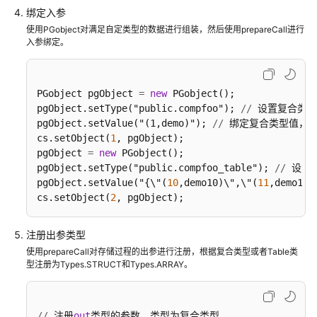
绑定入参
最
使用PGobject对满足自定类型的数据进行组装，然后使用prepareCall进行
佳
入参绑定。
实
践
汇
PGobject pgObject 
=
new
 PGobject();

总
pgObject.setType("public.compfoo"); 
/
/
 设置复合类型
pgObject.setValue("(1,demo)"); 
/
/
 绑定复合类型值，格式为"
GaussDB
cs.setObject(
1
, pgObject);

安
pgObject 
=
new
 PGobject();

全
pgObject.setType("public.compfoo_table"); 
/
/
 设置
T
配
pgObject.setValue("{\"(
10
,demo10)\",\"(
11
,demo111
置
cs.setObject(
2
, pgObject);
建
议
注册出参类型
使用prepareCall对存储过程的出参进行注册，根据复合类型或者Table类
扩
型注册为Types.STRUCT和Types.ARRAY。
缩
容
最
/
/
 注册
out
类型的参数，类型为复合类型。
