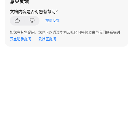
意见反馈
存
文档内容是否对您有帮助？
储
过
提供反馈
程
最
如您有其它疑问，您也可以通过华为云社区问答频道来与我们联系探讨
佳
云宝助手提问
云社区提问
实
践
工
具
导
入
导
出
最
佳
实
践
©2026 Huaweicloud.com 版权所有
黔ICP备20004760号-14
苏B2-20130048号
A2.B1.B2-20070312