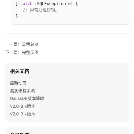
查
} 
catch
 (SQLException e) {

询
// 异常处理逻辑。
最
}
佳
实
践
上一篇：流程总览
数
下一篇：完整示例
据
倾
斜
相关文档
查
询
最新动态
最
漏洞修复策略
佳
GaussDB版本策略
实
V2.0-8.x版本
践
（分
V2.0-3.x版本
布
式）