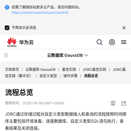
如需了解国际站更多云产品，请访问国际站。
https://www.huaweicloud.com/intl/
不再显示此消息
云数据库 GaussDB
文档首页
/
云数据库 GaussDB
/
最佳实践
/
JDBC最佳实践
/
JDBC最
佳实践（集中式）
/
自定义类型
/
操作步骤
/
流程总览
最
流程总览
新
动
更新时间：
2026-08-06 GMT+08:00
态
JDBC通过存储过程对自定义类型数据插入和查询的流程按照时间顺
服
序主要包括环境准备、连接数据库、自定义类型SQL语句执行，查
务
看结果及关闭连接。