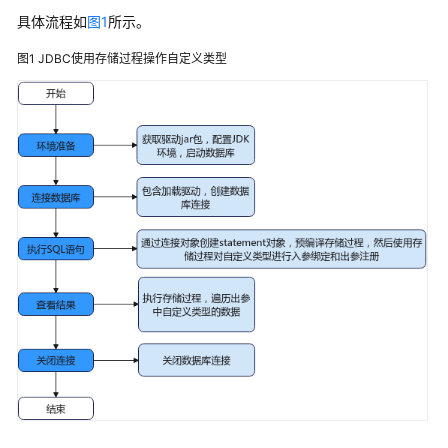
公
具体流程如
图1
所示。
告
图1
JDBC使用存储过程操作自定义类型
产
品
介
绍
计
费
说
明
快
速
入
门
用
户