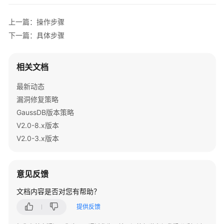
指
南
上一篇：操作步骤
下一篇：具体步骤
开
发
指
相关文档
南
最新动态
调
漏洞修复策略
优
GaussDB版本策略
指
V2.0-8.x版本
南
V2.0-3.x版本
参
考
意见反馈
最
文档内容是否对您有帮助？
佳
实
提供反馈
践