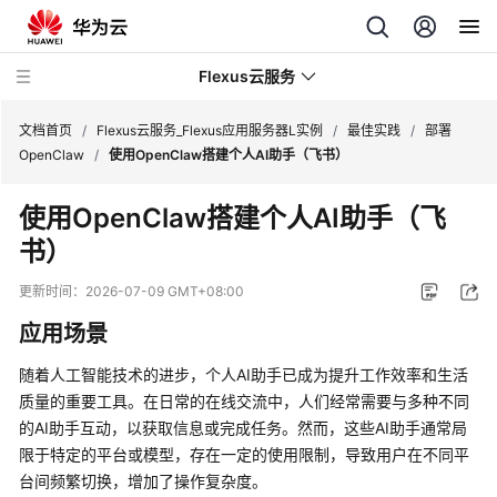
Flexus云服务
文档首页
/
Flexus云服务_Flexus应用服务器L实例
/
最佳实践
/
部署
OpenClaw
/
使用OpenClaw搭建个人AI助手（飞书）
使用OpenClaw搭建个人AI助手（飞
书）
最
新
更新时间：
2026-07-09 GMT+08:00
动
应用场景
态
随着人工智能技术的进步，个人AI助手已成为提升工作效率和生活
产
质量的重要工具。在日常的在线交流中，人们经常需要与多种不同
品
的AI助手互动，以获取信息或完成任务。然而，这些AI助手通常局
介
限于特定的平台或模型，存在一定的使用限制，导致用户在不同平
绍
台间频繁切换，增加了操作复杂度。