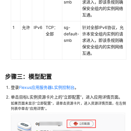
smb
求进入，即该条规则确
配
保安全组内的实例网络
置
互通。
OpenClaw
1
允许
IPv6
TCP：
sg-
针对全部IPv6协议，允
应
全部
default-
许本安全组内实例的请
用
smb
求进入，即该条规则确
保安全组内的实例网络
OpenClaw
互通。
机
器
人
团
步骤三：模型配置
队
协
登录
Flexus应用服务器L实例控制台
。
作
单击目标L实例资源卡片上的“立即配置”，进入应用详情页面。
示
如果页面未显示“立即配置”，请单击资源卡片，进入资源详情页面，在左侧
例
列表中单击“应用详情”。
升
级