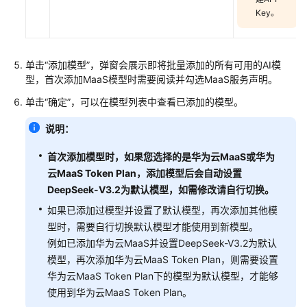
Key。
产
品
术
单击“添加模型”，弹窗会展示即将批量添加的所有可用的AI模
语
型，首次添加MaaS模型时需要阅读并勾选MaaS服务声明。
单击“确定”，可以在模型列表中查看已添加的模型。
责
任
说明：
共
担
首次添加模型时，如果您选择的是华为云MaaS或华为
云MaaS Token Plan，添加模型后会自动设置
云
DeepSeek-V3.2为默认模型，如需修改请自行切换。
服
如果已添加过模型并设置了默认模型，再次添加其他模
务
型时，需要自行切换默认模型才能使用到新模型。
等
例如已添加华为云MaaS并设置DeepSeek-V3.2为默认
级
模型，再次添加华为云MaaS Token Plan，则需要设置
协
议
华为云MaaS Token Plan下的模型为默认模型，才能够
（SLA）
使用到华为云MaaS Token Plan。