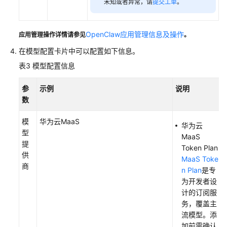
未知或者异常，请
提交工单
。
-
旧
版
OpenClaw应用管理信息及操作
应用管理操作详情请参见
。
在模型配置卡片中可以配置如下信息。
OpenClaw
常
表3
模型配置信息
见
问
参
示例
说明
题
数
汇
总
模
华为云MaaS
华为云
型
MaaS
部
提
Token Plan
署
供
MaaS Toke
Dify
商
n Plan
是专
为开发者设
搭
计的订阅服
建
务，覆盖主
网
流模型。添
站
加前需确认