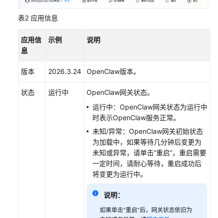
（企
表2
应用信息
业
微
应用信
示例
说明
信）-
息
-
旧
版本
2026.3.24
OpenClaw版本。
版
状态
运行中
OpenClaw网关状态。
使
运行中：OpenClaw网关状态为运行中
用
时表示OpenClaw服务正常。
Moltbot
搭
未知/异常：OpenClaw网关初始状态
建
为加载中，如果等待几分钟后变更为
个
未知或异常，请单击“重启”，重启需要
人
一定时间，请耐心等待，重启成功后
AI
将变更为运行中。
助
手
说明：
（飞
如果单击“重启”后，网关状态依旧为
书）-