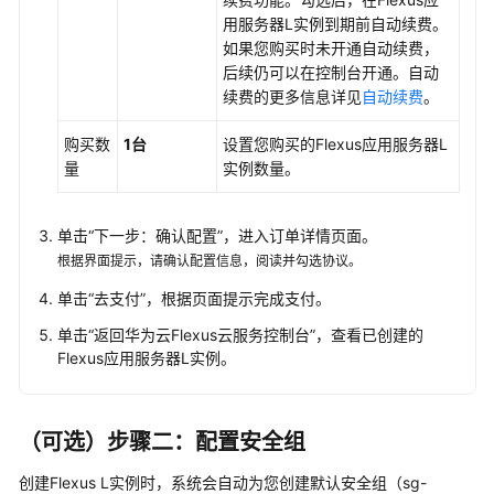
OpenClaw
用服务器L实例
到期前自动续费。
搭
如果您购买时未开通自动续费，
建
后续仍可以在控制台开通。自动
个
续费的更多信息详见
自动续费
。
人
AI
购买数
1台
设置您购买的
Flexus应用服务器L
助
量
实例
数量。
手
（QQ）
单击“下一步：确认配置”，进入订单详情页面。
根据界面提示，请确认配置信息，阅读并勾选协议。
使
用
单击“去支付”，根据页面提示完成支付。
OpenClaw
单击“返回华为云Flexus云服务控制台”，查看已创建的
搭
Flexus应用服务器L实例
。
建
个
人
AI
（可选）步骤二：配置安全组
助
创建Flexus L实例时，系统会自动为您创建默认安全组（sg-
手