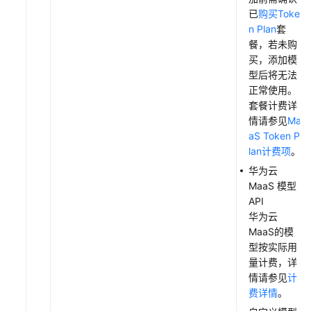
已
购买Toke
搭
n Plan
套
建
餐，若未购
开
买，添加模
发
型后将无法
环
正常使用。
境
套餐计费详
情请参见
Ma
搭
aS Token P
建
lan计费项
。
应
华为云
用
MaaS 模型
API
服
华为云
务
MaaS的模
器
型按实际用
迁
量计费，详
移
情请参见
计
费详情
。
使