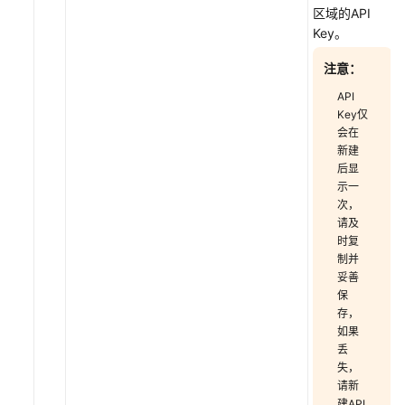
区域的API
常
Key。
见
问
注意：
题
API
Key仅
视
会在
频
新建
帮
后显
助
示一
次，
请及
文
时复
档
制并
下
妥善
载
保
存，
如果
通
丢
用
失，
参
请新
建API
考