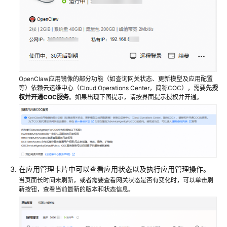
OpenClaw
版
本
OpenClaw
备
份
OpenClaw应用镜像的部分功能（如查询网关状态、更新模型及应用配置
与
等）依赖云运维中心（Cloud Operations Center，简称COC），需要
先授
回
权并开通COC服务
。如果出现下图提示，请按界面提示授权并开通。
退
使
用
OpenClaw
搭
在应用管理卡片中可以查看应用状态以及执行应用管理操作。
建
当页面长时间未刷新，或者需要查看网关状态是否有变化时，可以单击刷
个
新按钮，查看当前最新的版本和状态信息。
人
AI
助
手