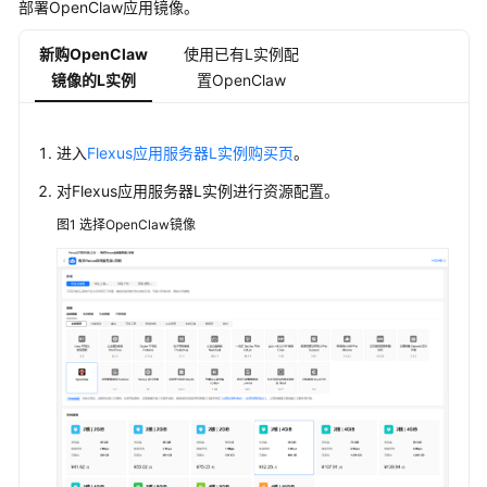
部署OpenClaw应用镜像。
佳
实
新购OpenClaw
使用已有L实例配
践
镜像的L实例
汇
置OpenClaw
总
进入
Flexus应用服务器L实例购买页
。
部
署
对
Flexus应用服务器L实例
进行资源配置。
Hermes
图1
Agent
选择OpenClaw镜像
部
署
OpenClaw
OpenClaw
最
佳
实
践