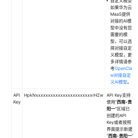
自定义模型
用
如果华为云
Flexus
MaaS提供
L
对接的AI模
实
型中没有您
例
需要的模
部
型，可以选
署
择对接自定
高
义模型，更
可
多详情请参
用
考
OpenCla
架
w对接自定
构
义AI模型
。
应
用
API
HpkNxxxxxxxxxxxxxxxxxxxxxxxrHZw
API Key支持
集
Key
使用“
西南-贵
群
阳一
”区域已
创建的API
API
Key或者按照
参
界面提示新建
考
“
西南-贵阳一
”