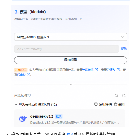
白
皮
书
资
源
支
持
区
域
系
统
权
限
模型添加成功后，您可以参考
表3
对已配置模型进行管理。