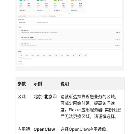
汇
总
OpenClaw
风
险
说
明
及
安
全
建
议
参数
示例
说明
使
区域
北京-北京四
请就近选择靠近您业务的区域，
用
可减少网络时延，提高访问速
OpenClaw
度。
Flexus应用服务器L实例
创建
部
后无法更换区域，请谨慎选择。
署
Flexus
应用镜
OpenClaw
选择OpenClaw应用镜像。