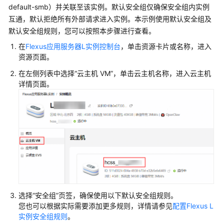
default-smb）并关联至该实例。默认安全组仅确保安全组内实例
（企
业
互通，默认拒绝所有外部请求进入实例。本示例使用默认安全组及
微
默认安全组规则，您可以按照本步骤进行查看。
信）
在
Flexus应用服务器L实例控制台
，单击资源卡片或名称，进入
资源页面。
使
在左侧列表中选择“
云主机 VM
”，单击云主机名称，进入云主机
用
详情页面。
OpenClaw
搭
建
个
人
AI
助
手
（微
信）
选择“安全组”页签，确保使用以下默认安全组规则。
您也可以根据实际需要添加更多规则，详情请参见
配置Flexus L
使
实例安全组规则
。
用