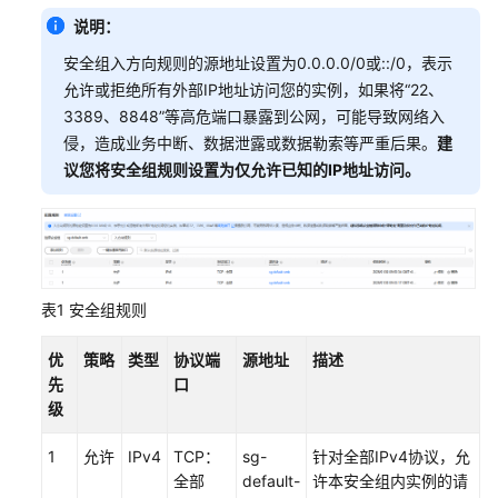
OpenClaw
说明：
搭
建
安全组入方向规则的源地址设置为0.0.0.0/0或::/0，表示
个
允许或拒绝所有外部IP地址访问您的实例，如果将“22、
人
3389、8848”等高危端口暴露到公网，可能导致网络入
AI
侵，造成业务中断、数据泄露或数据勒索等严重后果。
建
助
议您将安全组规则设置为仅允许已知的IP地址访问。
手
（钉
钉）
OpenClaw
对
表1
安全组规则
接
自
优
策略
类型
协议端
源地址
描述
定
先
口
义
级
AI
模
1
允许
IPv4
TCP：
sg-
针对全部IPv4协议，允
型
全部
default-
许本安全组内实例的请