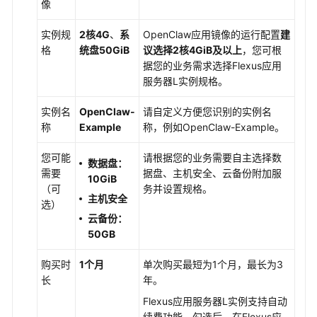
AI
像
智
能
实例规
2核4G
、
系
OpenClaw应用镜像的运行配置
建
体
格
统盘50GiB
议选择2核4GiB及以上
，您可根
Skills
据您的业务需求选择
Flexus应用
服务器L实例
规格。
使
实例名
OpenClaw-
请自定义方便您识别的实例名
用
称
Example
称，例如OpenClaw-Example。
OpenClaw
搭
您可能
请根据您的业务需要自主选择数
建
数据盘：
需要
据盘、主机安全、云备份附加服
个
10GiB
（可
务并设置规格。
人
主机安全
选）
AI
云备份：
助
50GB
手
（飞
购买时
1个月
单次购买最短为1个月，最长为3
书）
长
年。
使
Flexus应用服务器L实例
支持自动
用
续费功能。勾选后，在
Flexus应