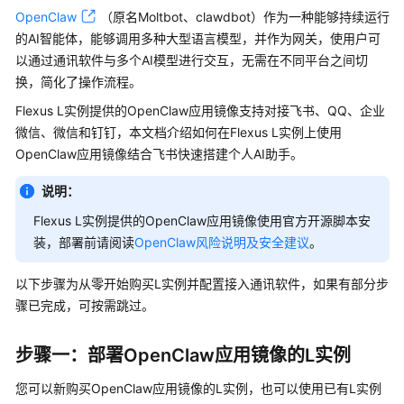
快
OpenClaw
（原名Moltbot、clawdbot）作为一种能够持续运行
速
的AI智能体，能够调用多种大型语言模型，并作为网关，使用户可
入
以通过通讯软件与多个AI模型进行交互，无需在不同平台之间切
门
换，简化了操作流程。
用
Flexus L实例提供的OpenClaw应用镜像支持对接飞书、QQ、企业
户
微信、微信和钉钉，本文档介绍如何在Flexus L实例上使用
指
OpenClaw应用镜像结合飞书快速搭建个人AI助手。
南
说明：
最
Flexus L实例提供的OpenClaw应用镜像使用官方开源脚本安
佳
装，部署前请阅读
OpenClaw风险说明及安全建议
。
实
践
以下步骤为从零开始购买L实例并配置接入通讯软件，如果有部分步
骤已完成，可按需跳过。
Flexus
L
实
步骤一：部署OpenClaw应用镜像的L实例
例
您可以新购买OpenClaw应用镜像的L实例，也可以使用已有L实例
最