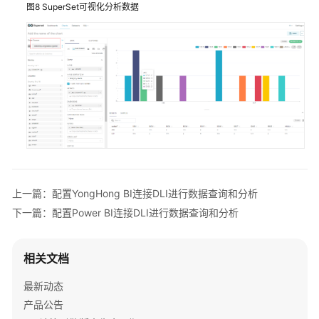
图8
SuperSet可视化分析数据
和
分
析
配
置
Tableau
通
过
Kyuubi
连
接
上一篇：配置YongHong BI连接DLI进行数据查询和分析
DLI
下一篇：配置Power BI连接DLI进行数据查询和分析
进
行
数
相关文档
据
查
最新动态
询
产品公告
和