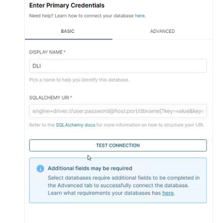
YongHong
BI
连
接
DLI
进
行
数
据
查
询
和
分
析
配
置
Superset
连
接