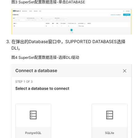
图3
SuperSet配置数据连接-单击DATABASE
使
用
DLI
分
析
在弹出的Database窗口中，SUPPORTED DATABASES选择
账
DLI。
单
消
图4
SuperSet配置数据连接-选择DLI驱动
费
数
据
使
用
DLI
分
析
电
商