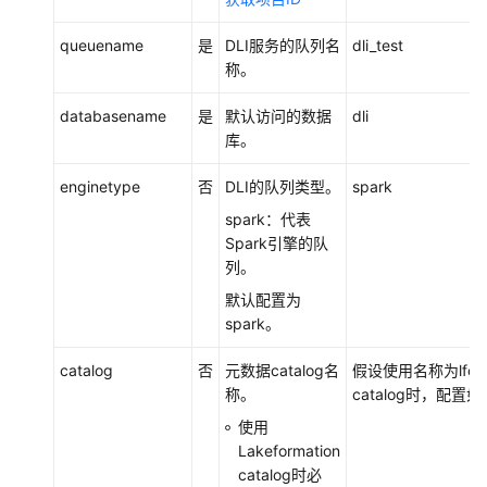
查
询
queuename
是
DLI服务的队列名
dli_test
和
称。
分
析
databasename
是
默认访问的数据
dli
库。
配
enginetype
否
DLI的队列类型。
spark
置
DBT
spark：代表
连
Spark引擎的队
接
列。
DLI
默认配置为
进
spark。
行
数
catalog
否
元数据catalog名
假设使用名称为lfcatal
据
称。
catalog时，配置如下：
调
使用
度
Lakeformation
和
catalog时必
分