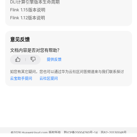
DLI计算引擎版本生命周期
分
析
Flink 1.15版本说明
Flink 1.12版本说明
配
置
Beeline
意见反馈
通
过
文档内容是否对您有帮助？
Kyuubi
提供反馈
连
接
如您有其它疑问，您也可以通过华为云社区问答频道来与我们联系探讨
DLI
云宝助手提问
云社区提问
进
行
数
据
查
询
和
分
©2026 Huaweicloud.com 版权所有
黔ICP备20004760号-14
苏B2-20130048号
析