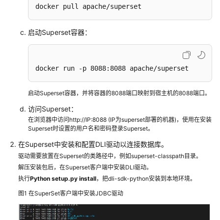
docker pull apache/superset
用
DLI
分
启动Superset容器：
析
车
联
docker run -p 8088:8088 apache/superset
网
场
启动Superset容器，并将容器的8088端口映射到宿主机的8088端口。
景
驾
访问Superset：
驶
在浏览器中访问http://IP:8088 (IP为superset部署的机器)，使用在安装
Superset时设置的用户名和密码登录Superset。
行
为
在Superset中安装和配置DLI驱动以连接数据库。
数
驱动需要放置在Superset的类路径中，例如superset-classpath目录。
据
解压安装包后，在Superset客户端中安装DLI驱动。
执行
Python setup.py install
，把dli-sdk-python安装到本地环境。
使
图1
在SuperSet客户端中安装JDBC驱动
用
DLI
将