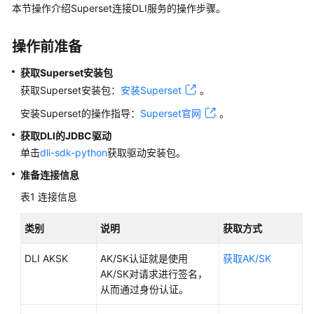
介
本节操作介绍Superset连接DLI服务的操作步骤。
绍
操作前准备
计
费
获取Superset安装包
说
获取Superset安装包：
安装Superset
。
明
安装Superset的操作指导：
Superset官网
。
快
获取DLI的JDBC驱动
速
单击
dli-sdk-python
获取驱动安装包。
入
门
准备连接信息
表1
连接信息
用
户
类别
说明
获取方式
指
南
DLI AKSK
AK/SK认证就是使用
获取AK/SK
AK/SK对请求进行签名，
最
从而通过身份认证。
佳