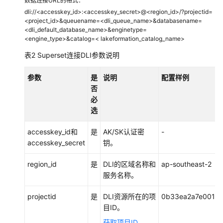
BI
数据连接URL的格式：
工
dli://<accesskey_id>:<accesskey_secret>@<region_id>/?projectid=
<project_id>&queuename=<dli_queue_name>&databasename=
具
<dli_default_database_name>&enginetype=
连
<engine_type>&catalog=< lakeformation_catalog_name>
接
表2
Superset连接DLI参数说明
DLI
方
案
参数
是
说明
配置样例
概
否
述
必
选
配
accesskey_id和
是
AK/SK认证密
-
置
accesskey_secret
钥。
DBeaver
连
region_id
是
DLI的区域名称和
ap-southeast-2
接
服务名称。
DLI
进
projectid
是
DLI资源所在的项
0b33ea2a7e0010
行
目ID。
数
据
获取项目ID