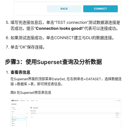
DLI
进
行
数
填写完连接信息后，单击“TEST connection”测试数据源连接是
据
否成功，提示“
Connection looks good!
”代表可以连接成功。
查
如果测试连接成功，单击CONNECT建立与DLI的数据连接。
询
和
单击“OK”保存连接。
分
析
步骤3：使用Superset查询及分析数据
配
查看表信息
置
在Superset界面的顶部菜单DataSet, 在右侧单击+DATASET，选择数据连
Power
接 >数据库 >表，即可预览表信息。
BI
图6
在Superset预览表信息
连
接
DLI
进
行
数