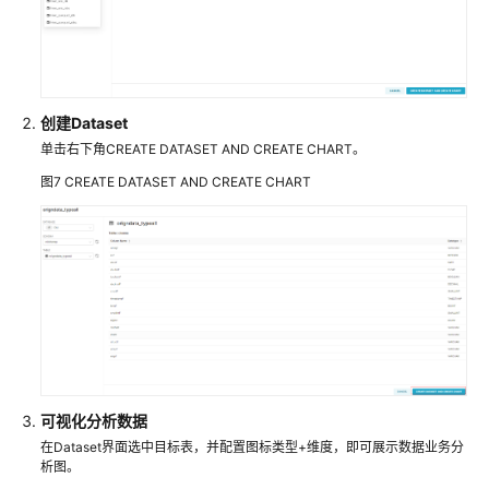
据
查
询
和
分
创建Dataset
析
单击右下角CREATE DATASET AND CREATE CHART。
图7
CREATE DATASET AND CREATE CHART
配
置
Fine
BI
连
接
DLI
进
行
数
可视化分析数据
据
在Dataset界面选中目标表，并配置图标类型+维度，即可展示数据业务分
查
析图。
询