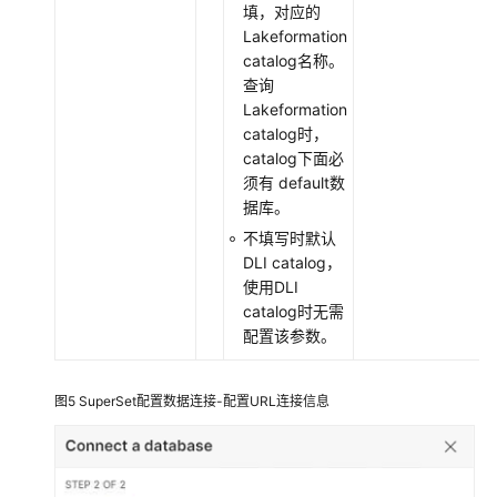
填，对应的
析
Lakeformation
catalog名称。
配
查询
置
Lakeformation
Grafana
catalog时，
连
catalog下面必
接
须有 default数
DLI
据库。
进
行
不填写时默认
数
DLI catalog，
据
使用DLI
查
catalog时无需
询
配置该参数。
和
分
图5
SuperSet配置数据连接-配置URL连接信息
析
配
置