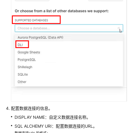
实
时
业
务
数
据
使
用
BI
工
具
连
接
DLI
分
析
配置数据连接的信息。
数
DISPLAY NAME：自定义数据连接名称。
据
SQL ALCHEMY URI：配置数据连接的URL。