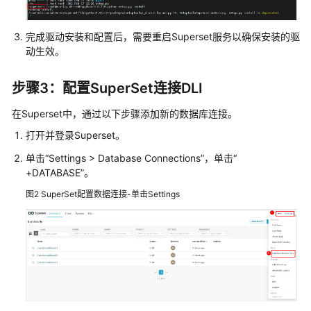
CSV
数
完成驱动安装和配置后，需要重启Superset服务以确保安装的驱
据
动生效。
转
换
步骤3：配置SuperSet连接DLI
为
Parquet
在Superset中，通过以下步骤添加新的数据库连接。
数
据
打开并登录Superset。
单击“Settings > Database Connections”，单击“
使
+DATABASE”。
用
图2
SuperSet配置数据连接-单击Settings
DLI
分
析
电
商
BI
报
表