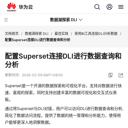
数据湖探索 DLI
文档首页
/
数据湖探索 DLI
/
最佳实践
/
使用BI工具连接DLI分析数据
/
配置Superset连接DLI进行数据查询和分析
最
配置Superset连接DLI进行数据查询和
新
分析
动
态
更新时间：
2026-02-09 GMT+08:00
服
Superset是一个开源的数据探索和可视化平台，支持对数据进行快
务
速、直观的探索，同时支持创建丰富的数据可视化和交互式仪表
公
板。
告
通过将Superset与DLI对接，用户可以访问DLI进行数据查询和分析,
简化了数据访问流程，提供了数据的统一管理和分析能力，使得用
产
品
户能够更深入地洞察数据。