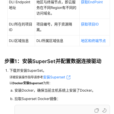
实
DLI Endpoint
地区与终端节点，即云服
获取EndPoint
践
地址
务在不同Region有不同的
访问域名。
最
佳
DLI所在的项目
项目编号，用于资源隔
获取项目ID
实
ID
离。
践
内
DLI区域信息
DLI所属区域信息
地区和终端节点
容
概
览
步骤1：安装SuperSet并配置数据连接驱动
DLI
下载并安装SuperSet。
安
安装Superset
详细安装操作指导请参考
全
以
Docker安装Superset
为例：
最
安装Docker，确保当前主机系统上安装了Docker。
佳
实
拉取Superset Docker镜像：
践
使