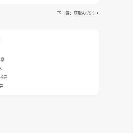
下一篇：获取AK/SK
档
信息
K
名指导
导