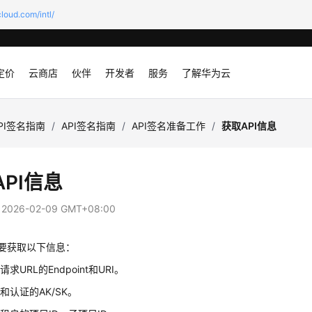
loud.com/intl/
定价
云商店
伙伴
开发者
服务
了解华为云
PI签名指南
/
API签名指南
/
API签名准备工作
/
获取API信息
PI信息
：
2026-02-09 GMT+08:00
需要获取以下信息：
求URL的Endpoint和URI。
和认证的AK/SK。