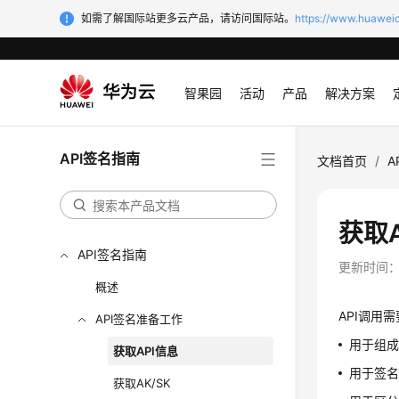
如需了解国际站更多云产品，请访问国际站。
https://www.huaweic
智果园
活动
产品
解决方案
API签名指南
文档首页
/
A
获取A
API签名指南
更新时间
概述
API调用
API签名准备工作
用于组成请
获取API信息
用于签名
获取AK/SK