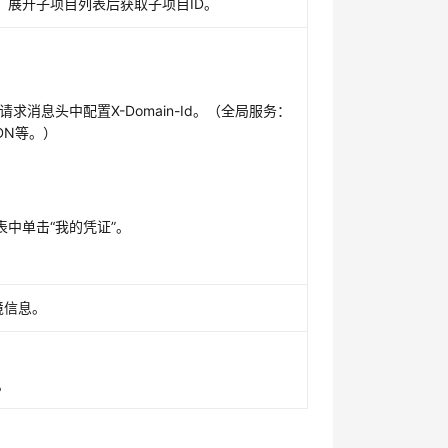
，展开子项目列表后获取子项目ID。
求消息头中配置X-Domain-Id。（全局服务：
DN等。）
中单击“我的凭证”。
境信息。
。