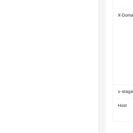
X-Doma
x-stag
Host