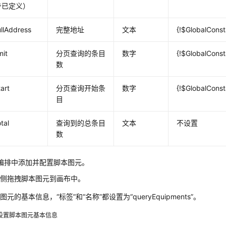
步已定义）
ullAddress
完整地址
文本
{!$GlobalConst
mit
分页查询的条目
数字
{!$GlobalConst
数
tart
分页查询开始条
数字
{!$GlobalConst
目
otal
查询到的总条目
文本
不设置
数
编排中添加并配置脚本图元。
左侧拖拽脚本图元到画布中。
图元的基本信息，“标签”和“名称”都设置为“queryEquipments”。
设置脚本图元基本信息