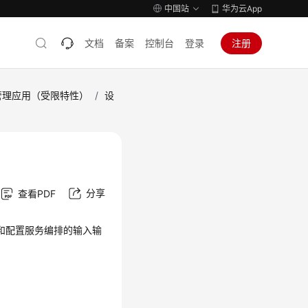
中国站
华为云App
文档
备案
控制台
登录
注册
修管理应用（受限特性）
/
设
分享
查看PDF
造和配置服务编排的输入输