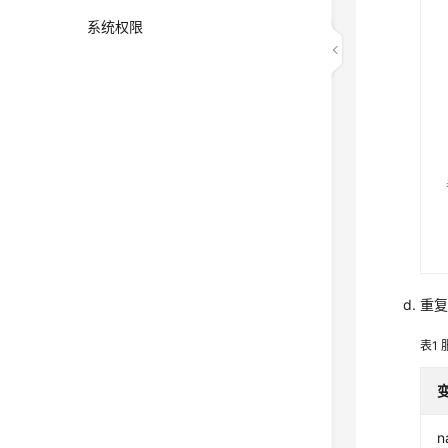
系统权限
重
表1