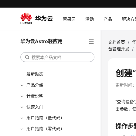
智果园
活动
产品
解决方
华为云Astro轻应用
文档首页
/
华
备管理开发
/
创建
最新动态
产品介绍
更新时间
计费说明
“查询设备
快速入门
出参数，
用户指南（低代码）
操作步
用户指南（零代码）