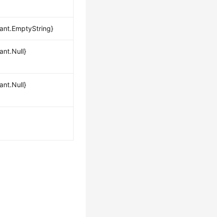
ant.EmptyString}
ant.Null}
ant.Null}