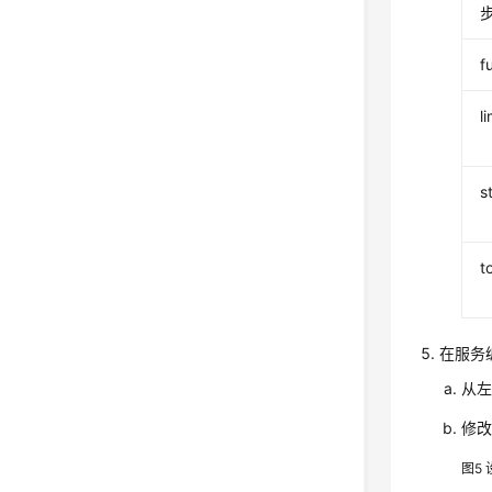
f
li
s
t
在服务
从
修改
图5