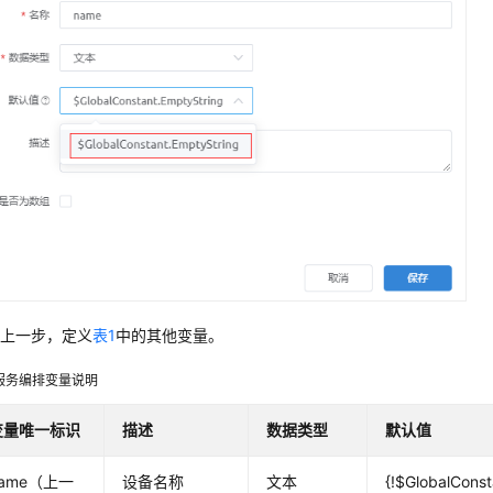
复上一步，定义
表1
中的其他变量。
服务编排变量说明
变量唯一标识
描述
数据类型
默认值
name（上一
设备名称
文本
{!$GlobalConst