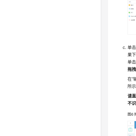
单
果
单击
拖
在“
所
请
不
图6