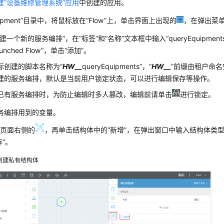
建“设备维修管理系统”应用
中创建的应用。
uipment”目录中，将鼠标放在“Flow”上，单击界面上出现的
，在弹出菜单
建一个新的服务编排”，在“标签”和“名称”文本框中输入“queryEquipmen
launched Flow”，单击“添加”。
际创建的脚本名称为“
HW__
queryEquipments”，“
HW__
”前缀由租户命名空
建的服务编排，默认是当前用户锁定状态，可以进行编辑保存等操作。
已有服务编排时，为防止编辑时多人篡改，编辑前请单击
进行锁定。
务编排用到的变量。
击页面右侧的
，再单击结构体中的“新增”，在弹出窗口中输入结构体类型名称“
存”。
创建私有结构体