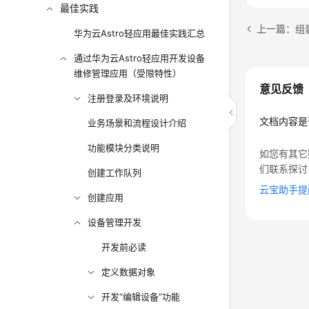
最佳实践
上一篇：组
华为云Astro轻应用最佳实践汇总
通过华为云Astro轻应用开发设备
维修管理应用（受限特性）
意见反馈
注册登录及环境说明
文档内容是
业务场景和流程设计介绍
功能模块分类说明
如您有其它
们联系探讨
创建工作队列
云宝助手提
创建应用
设备管理开发
开发前必读
定义数据对象
开发“编辑设备”功能