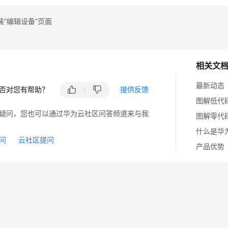
装“编辑设备”页面
相关文
最新动态
否对您有帮助？
提供反馈
图解低代
疑问，您也可以通过华为云社区问答频道来与我
图解零代
什么是华为
问
云社区提问
产品优势