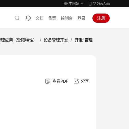
中国站
华为云App
文档
备案
控制台
登录
注册
修管理应用（受限特性）
/
设备管理开发
/
开发“管理
分享
查看PDF