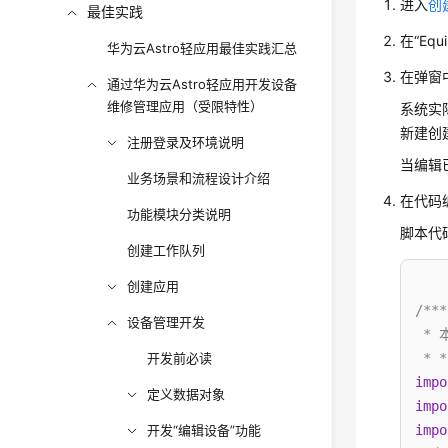
进入
创
最佳实践
在“Eq
华为云Astro轻应用最佳实践汇总
在弹窗中
通过华为云Astro轻应用开发设备
维修管理应用（受限特性）
系统实
新建创
注册登录及环境说明
当编辑
业务场景和流程设计介绍
在代码
功能模块分类说明
脚本代
创建工作队列
创建应用
/***
设备管理开发
 *
开发前必读
 * *
impo
定义数据对象
impo
开发“编辑设备”功能
impo