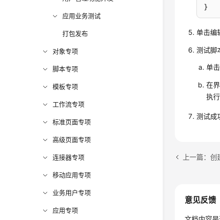
应用业务测试
@use
@act
单击编
打包发布
expo
测试脚
对象专项
单
脚本专项
在
模板专项
执行
工作流专项
测试成
标准页面专项
高级页面专项
上一篇：创
连接器专项
移动应用专项
    
业务用户专项
意见反馈
应用专项
文档内容是
    