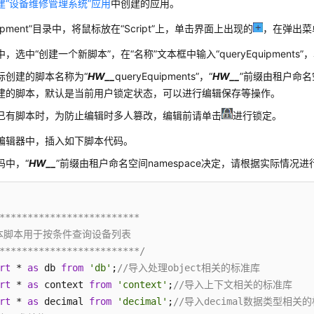
建“设备维修管理系统”应用
中创建的应用。
uipment”目录中，将鼠标放在“Script”上，单击界面上出现的
，在弹出菜
，选中“创建一个新脚本”，在“名称”文本框中输入“queryEquipments”
际创建的脚本名称为“
HW__
queryEquipments”，“
HW__
”前缀由租户命名空
建的脚本，默认是当前用户锁定状态，可以进行编辑保存等操作。
已有脚本时，为防止编辑时多人篡改，编辑前请单击
进行锁定。
编辑器中，插入如下脚本代码。
码中，“
HW__
”前缀由租户命名空间namespace决定，请根据实际情况
*************************

 本脚本用于按条件查询设备列表

*************************/
rt
 * 
as
 db 
from
'db'
;
//导入处理object相关的标准库
rt
 * 
as
 context 
from
'context'
;
//导入上下文相关的标准库
rt
 * 
as
 decimal 
from
'decimal'
;
//导入decimal数据类型相关