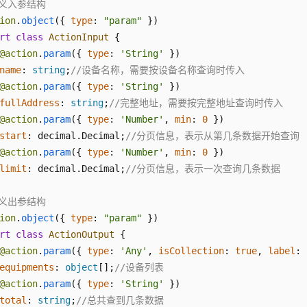
定义入参结构
ion
.
object
({ 
type
: 
"param"
rt
class
ActionInput
 {

@action
.
param
({ 
type
: 
'String'
 })

name
: 
string
;
//设备名称，需要按设备名称查询时传入
@action
.
param
({ 
type
: 
'String'
 })

fullAddress
: 
string
;
//完整地址，需要按完整地址查询时传入
@action
.
param
({ 
type
: 
'Number'
, 
min
: 
0
 })

start
: decimal.
Decimal
;
//分页信息，表示从第几条数据开始查询
@action
.
param
({ 
type
: 
'Number'
, 
min
: 
0
 })

limit
: decimal.
Decimal
;
//分页信息，表示一次查询几条数据
定义出参结构
ion
.
object
({ 
type
: 
"param"
rt
class
ActionOutput
 {

@action
.
param
({ 
type
: 
'Any'
, 
isCollection
: 
true
, 
label
: 
equipments
: 
object
[];
//设备列表
@action
.
param
({ 
type
: 
'String'
 })

total
: 
string
;
//总共查到几条数据