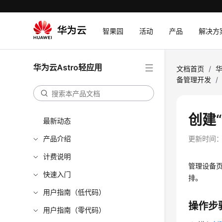
智果园
活动
产品
解决方
华为云Astro轻应用
文档首页
/
华
备管理开发
/
创建
最新动态
产品介绍
更新时间
计费说明
管理设备
快速入门
排。
用户指南（低代码）
操作步
用户指南（零代码）