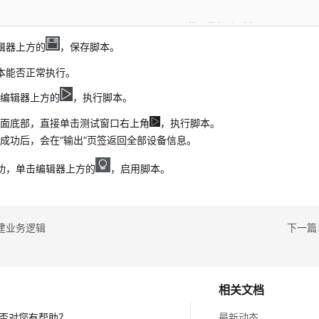
Object
([
'HW__Equipment__CST'
]) 
//使用数据库对象HW__Equipmen
ion
.
object
({ 
type
: 
"method"
辑器上方的
，保存脚本。
rt
class
QueryEquipments
 {

本能否正常执行。
@action
.
method
({ 
input
: 
'ActionInput'
, 
output
: 
'ActionOu
public
queryEquipments
(
input
: 
ActionInput
): 
ActionOutput
击编辑器上方的
，执行脚本。
let
 out = 
new
ActionOutput
(); 
//新建出参ActionOut
界面底部，直接单击测试窗口右上角
，执行脚本。
try
 {

成功后，会在“输出”页签返回全部设备信息。
//获取HW__Equipment__CST这个Object的操作实例
let
 s = db.
object
(
'HW__Equipment__CST'
);

功，单击编辑器上方的
，启用脚本。
//option是db标准库queryByCondition方法的
//这里构造的是按创建时间逆序返回查询结果
let
 option = {

建业务逻辑
下一篇
"options"
: {

"orderby"
: [

                    {

"field"
: 
"createdDate"
,

相关文档
"order"
: 
"desc"
否对您有帮助？
最新动态
                    }
