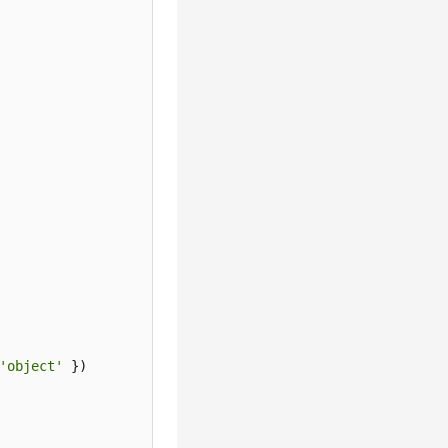
'object'
 })
