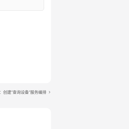
t__CST
tput'
 })

 {

put类型的实例，作为返回值
入参（选项选项），用于对查询结果排序、分组、聚合计算等
：创建“查询设备”服务编排