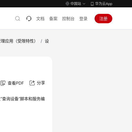
中国站
华为云App
文档
备案
控制台
登录
注册
修管理应用（受限特性）
/
设
分享
查看PDF
“查询设备”脚本和服务编