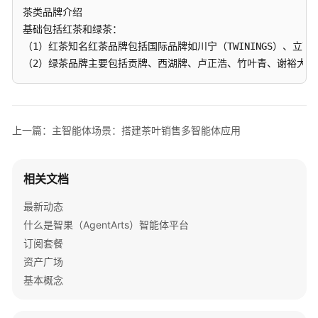
实
茶类品牌介绍

践
基础包括红茶和绿茶：

（1）红茶知名红茶品牌包括国际品牌如川宁（TWININGS）、立顿（
AgentArts
（2）绿茶品牌主要包括贡牌、西湖牌、卢正浩、竹叶青、谢裕大、
最
佳
实
践
上一篇：主智能体场景：搭建茶叶销售多智能体应用
汇
总
相关文档
模
型
最新动态
实
什么是智果（AgentArts）智能体平台
践
订阅套餐
工
资产广场
作
基本概念
流
实