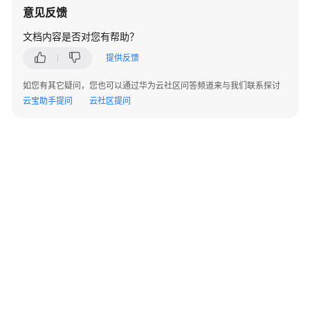
践
意见反馈
文档内容是否对您有帮助？
评
估
提供反馈
实
践
如您有其它疑问，您也可以通过华为云社区问答频道来与我们联系探讨
云宝助手提问
云社区提问
客
服
场
景
教
育
场
景
医
疗
场
©2026 Huaweicloud.com 版权所有
黔ICP备20004760号-14
苏B2-20130048号