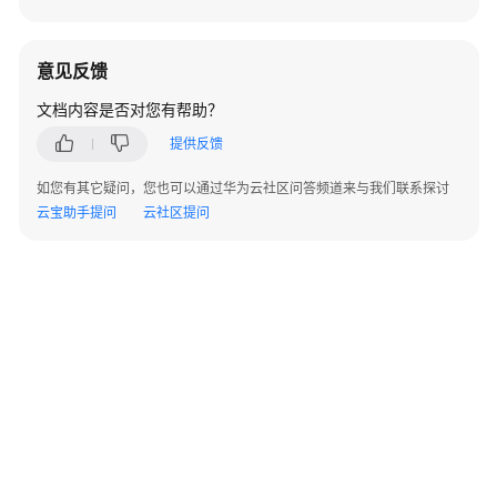
践
1
. 默写

评
意见反馈
 (
1
估
) 却话巴山夜雨时。（李商隐《夜雨寄北》）

实
文档内容是否对您有帮助？
 (
2
) 海日生残夜。（王湾《次北固山下》）

践
 (
3
) 《论语》中阐述学习与思考的辩证关系的句子是：，。

提供反馈
答案：

客
如您有其它疑问，您也可以通过华为云社区问答频道来与我们联系探讨
 (
1
) 何当共剪西窗烛

服
云宝助手提问
云社区提问
 (
2
) 江春入旧年

场
 (
3
景
2
. 阅读杜甫的《望岳》，回答问题。

岱宗夫如何？齐鲁青未了。

教
造化钟神秀，阴阳割昏晓。

育
荡胸生曾云，决眦入归鸟。

场
 会当凌绝顶，一览众山小。

景
(
1
) 这首诗颔联中的“钟”和“割”字用得很好，请任选一个简要赏析。
 (
2
) “会当凌绝顶，一览众山小”化用了孔子的名言，并赋予了新
创
答案与解析：

建
语
 (
1
) 示例（选择“钟”）：“钟”是聚集的意思。运用拟人手法，