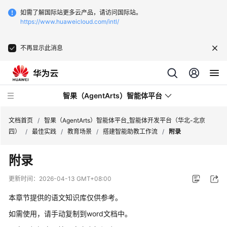
如需了解国际站更多云产品，请访问国际站。
https://www.huaweicloud.com/intl/
不再显示此消息
智果（AgentArts）智能体平台
文档首页
/
智果（AgentArts）智能体平台_智能体开发平台（华北-北京
四）
/
最佳实践
/
教育场景
/
搭建智能助教工作流
/
附录
最
附录
新
动
更新时间：
2026-04-13 GMT+08:00
态
本章节提供的语文知识库仅供参考。
产
如需使用，请手动复制到word文档中。
品