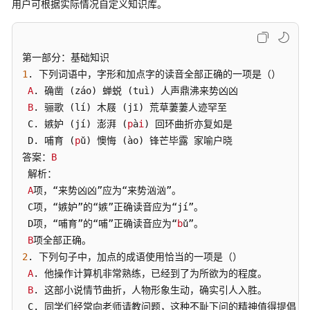
用户可根据实际情况自定义知识库。
介
绍
开
始
1
. 下列词语中，字形和加点字的读音全部正确的一项是（）

使
A
. 确凿 (záo) 蝉蜕 (tuì) 人声鼎沸来势凶凶

用
B
. 骊歌 (lí) 木屐 (jī) 荒草萋萋人迹罕至

 C. 嫉妒 (jí) 澎湃 (
p
à
i
) 回环曲折亦复如是

计
 D. 哺育 (
p
ǔ) 懊悔 (ào) 锋芒毕露 家喻户晓

费
答案：
B
说
 解析：

明
A
项，“来势凶凶”应为“来势汹汹”。

 C项，“嫉妒”的“嫉”正确读音应为“jí”。

用
户
 D项，“哺育”的“哺”正确读音应为“
b
ǔ”。

指
B
南
2
. 下列句子中，加点的成语使用恰当的一项是（）

A
. 他操作计算机非常熟练，已经到了为所欲为的程度。

最
B
. 这部小说情节曲折，人物形象生动，确实引人入胜。

佳
 C. 同学们经常向老师请教问题，这种不耻下问的精神值得提倡。
