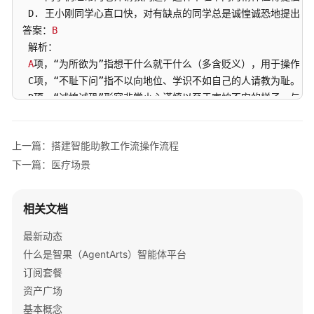
实
 D. 王小刚同学心直口快，对有缺点的同学总是诚惶诚恐地提出批评
践
答案：
B
 解析：

AgentArts
A
项，“为所欲为”指想干什么就干什么（多含贬义），用于操作熟练
最
 C项，“不耻下问”指不以向地位、学识不如自己的人请教为耻。学
佳
 D项，“诚惶诚恐”形容非常小心谨慎以至于害怕不安的样子。与“心
实
B
践
3
. 下列句子中没有语病的一项是（）

汇
上一篇：搭建智能助教工作流操作流程
总
A
. 通过这次社会调查，使我们更加了解了社会的现状。

下一篇：医疗场景
B
. 有没有健康的身体，是能做好工作的前提。

模
 C. 同学们以敬佩的目光注视着和倾听着这位英雄的报告。

型
 D. 为了避免今后不再发生类似事故，我们必须尽快健全安全制度。
相关文档
实
答案：C

践
 解析：

最新动态
A
项，成分残缺，缺少主语，应删去“通过”或“使”。

什么是智果（AgentArts）智能体平台
工
B
项，两面对一面，前面“有没有”是两面，后面“能”是一面，前后
订阅套餐
作
 D项，否定不当，“避免”和“不再”双重否定表肯定，意为“要发生事
流
资产广场
 C项没有语病。

实
基本概念