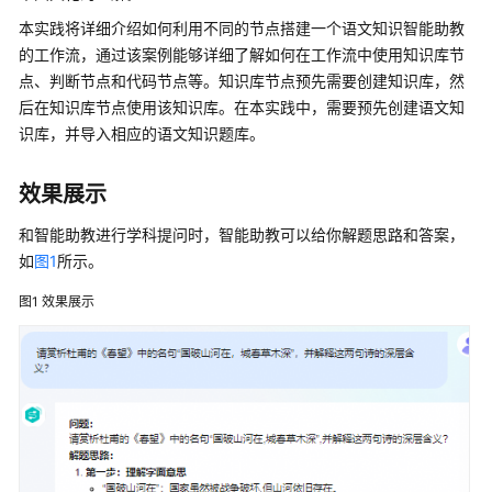
使
用
本实践将详细介绍如何利用不同的节点搭建一个语文知识智能助教
的工作流，通过该案例能够详细了解如何在工作流中使用知识库节
计
点、判断节点和代码节点等。知识库节点预先需要创建知识库，然
费
后在知识库节点使用该知识库。在本实践中，需要预先创建语文知
说
识库，并导入相应的语文知识题库。
明
效果展示
用
户
和智能助教进行学科提问时，智能助教可以给你解题思路和答案，
指
如
图1
所示。
南
图1
效果展示
最
佳
实
践
AgentArts
最