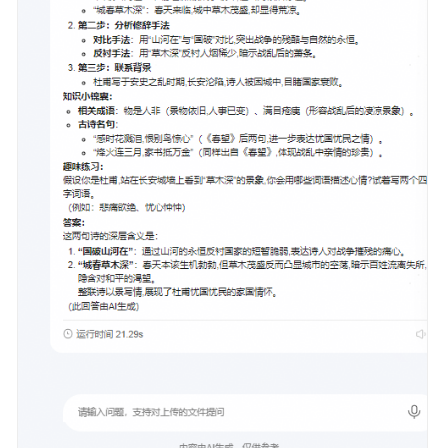
佳
实
践
汇
总
模
型
实
践
工
作
流
实
践
评
估
实
践