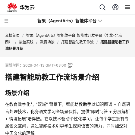
智果（AgentArts）智能体平台
文档首页
/
智果（AgentArts）智能体平台_智能体开发平台（华北-北京
四）
/
最佳实践
/
教育场景
/
搭建智能助教工作流
/
搭建智能助教工作
流场景介绍
最
新
更新时间：
2026-04-13 GMT+08:00
动
态
搭建智能助教工作流场景介绍
产
场景介绍
品
介
在教育数字化与 "双减" 背景下，智能助教助手以知识图谱 + 自然语
绍
言处理技术，化身语文学习全场景伙伴，提供
“即时问答 + 分层解析
+ 情境拓展”
陪伴链。它以技术驱动个性化学习，让每个学生拥有专
开
属语文空间，通过智能技术引导学生探索语言的魅力，同时加深对
始
中国文化的理解。