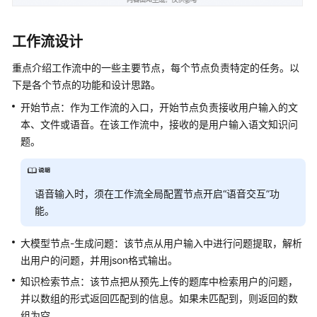
客
工作流设计
服
场
重点介绍工作流中的一些主要节点，每个节点负责特定的任务。以
景
下是各个节点的功能和设计思路。
开始节点：作为工作流的入口，开始节点负责接收用户输入的文
教
本、文件或语音。在该工作流中，接收的是用户输入语文知识问
育
题。
场
景
创
语音输入时，须在工作流全局配置节点开启“语音交互”功
建
能。
语
文
大模型节点-生成问题：该节点从用户输入中进行问题提取，解析
知
出用户的问题，并用json格式输出。
识
知识检索节点：该节点把从预先上传的题库中检索用户的问题，
库
并以数组的形式返回匹配到的信息。如果未匹配到，则返回的数
组为空。
搭