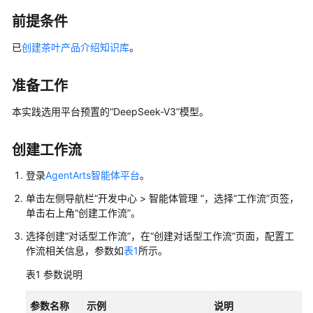
代
前提条件
码
开
已
创建茶叶产品介绍知识库
。
发
准备工作
智
能
本实践选用平台预置的
“DeepSeek-V3”
模型。
体
运
营
创建工作流
运
登录
AgentArts智能体平台
。
维
单击左侧导航栏
“
开发中心 > 智能体管理
”
，选择“工作流”页签，
OfficeAce
单击右上角
“创建工作流”
。
(PC
选择创建“对话型工作流”，在
“创建对话型工作流”
页面，配置工
版)
作流相关信息，参数如
表1
所示。
最
表1
参数说明
佳
实
参数名称
示例
说明