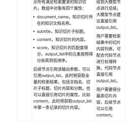
品
示所有满足检索要求的知识切
给到大模型节
术
片。数组中对象有四个属性：
点进行总结，
语
大模型节点建
document_name，知识切片所
议直接引用
在的知识文档名称。
责
output_list。
subtitle，知识切片子标题。
任
用户需要检索
content，知识切片的内容。
共
结果中的切片
担
score，知识切片的匹配度得
内容列表，可
分，output_list中的元素按照得
配合代码节点
云
分由高到低排序。
进行处理转
服
换，代码节点
后续节点引用该输出参数，可以
务
直接引用
引用output_list，此时将获取全
等
output_list。
量的检索结果，包括文档名、切
级
片子标题、切片内容和分数。也
用户需要得分
协
可以直接引用切片的属性，比如
最高切片内
议
content，此时将获取output_list
容，后续节点
（SLA）
中第一条记录的切片内容。
可以引用
content。
白
皮