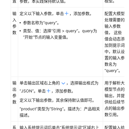
置
模型。
方
参数，本实践保持默认值。
案
输
定义以下输入参数，单击
，添加参数。
配置大模型
概
入
处理需要的
述
参数名称为“query”。
参
输入参数
类型、值：选择“引用 > query”。query为
数
值， 这些
操
“开始”节点的输入变量值。
值会动态添
作
加到提示词
步
中，默认设
骤
置的输入参
数名为
子
“query”
。
场
景
输
单击输出区域右上角的
，选择输出格式为
用于解析大
1：
出
模型节点的
产
“JSON”。单击
，添加参数。
参
输出，并提
品
定义以下输出参数，其余保持默认值即可。
数
供给后续节
介
点的输出参
“product”类型为
“String”
。描述为：产品相关
绍
数引用。
描述。
创
系
输入系统提示词后单击“系统提示词”区域右上
配置输入给