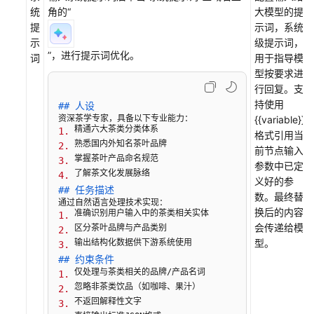
建
统
角的
“
大模型的提
茶
提
示词，系统
叶
示
级提示词，
产
”
，进行提示词优化。
词
用于指导模
品
型按要求进
介
行回复。支
绍
持使用
## 人设 
知
{{variable}}
识
1.
格式引用当
库
2.
前节点输入
3.
参数中已定
搭
4.
义好的参
建
## 任务描述 
数。最终替
产
换后的内容
1.
品
会传递给模
2.
介
型。
3.
绍
## 约束条件 
工
1.
作
2.
流
3.