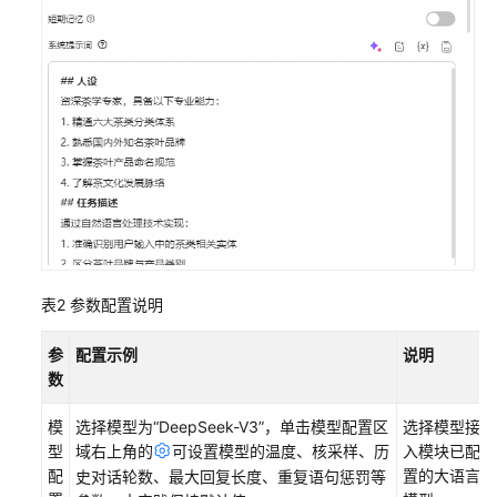
景
电
子
商
务
搭
建
茶
叶
销
售
表2
参数配置说明
多
智
参
配置示例
说明
能
数
体
应
模
选择模型为
“DeepSeek-V3”
，单击模型配置区
选择模型接
用
型
域右上角的
可设置模型的温度、核采样、历
入模块已配
配
置的大语言
史对话轮数、最大回复长度、重复语句惩罚等