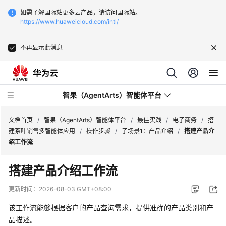
如需了解国际站更多云产品，请访问国际站。
https://www.huaweicloud.com/intl/
不再显示此消息
智果（AgentArts）智能体平台
文档首页
/
智果（AgentArts）智能体平台
/
最佳实践
/
电子商务
/
搭
建茶叶销售多智能体应用
/
操作步骤
/
子场景1：产品介绍
/
搭建产品介
绍工作流
最
新
搭建产品介绍工作流
动
态
更新时间：
2026-08-03 GMT+08:00
该工作流能够根据客户的产品查询需求，提供准确的产品类别和产
产
品
品描述。