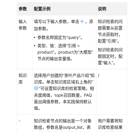
问
参数
配置示例
说明
题
输入
填写以下输入参数，单击
，添
知识检索的问
视
参数
题需要从前置
加参数。
频
节点获取时，
帮
参数名称固定为“query”。
配置“引用”。
助
类型、值：选择“引用 >
知识检索的问
product”。product为“大模型”
文
题固定时，配
节点的输出变量值。
档
置“输入”。
下
载
知识
选择用户创建的“茶叶产品介绍”知
/
库
识库。单击知识库区域右上角的
“
”
可设置知识库的检索策略，相
通
关度阈值，topk召回数量，FAQ
用
直出阈值参数，本实践保持默认
参
值。
考
-
知识检索节点的输出是一个对象
用户需要将知
产
数组，参数名是output_list，表
识库检索结果