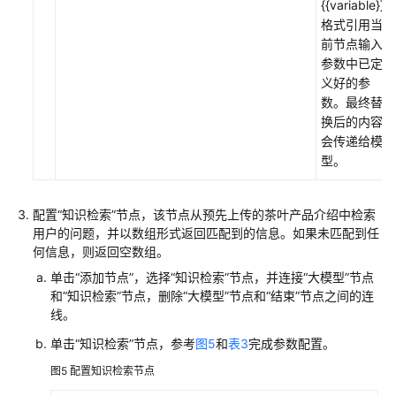
{{variable}}
能
格式引用当
体
前节点输入
场
参数中已定
景：
义好的参
搭
数。最终替
建
换后的内容
茶
会传递给模
叶
型。
销
售
多
配置“知识检索”节点，该节点从预先上传的茶叶产品介绍中检索
智
用户的问题，并以数组形式返回匹配到的信息。如果未匹配到任
能
何信息，则返回空数组。
体
单击“添加节点”，选择“知识检索”节点，并连接“大模型”节点
应
和“知识检索”节点，删除“大模型”节点和“结束”节点之间的连
用
线。
单击“知识检索”节点，参考
图5
和
表3
完成参数配置。
RAG
应
图5
配置知识检索节点
用