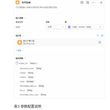
实
践
Agentic
AI
落
地
实
践
API
参
考
SDK
参
考
常
表3
参数配置说明
见