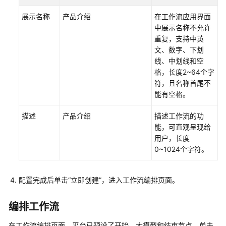
践
展示名称
产品介绍
在工作流应用界面
AgentArts
中展示名称不允许
最
重复，支持中英
佳
文、数字、下划
实
线、中划线和空
践
格，长度2~64个字
汇
符，且名称首尾不
总
能有空格。
描述
产品介绍
描述工作流的功
模
能，可直观呈现给
型
用户，长度
实
0~1024个字符。
践
插
配置完成后单击
“立即创建”
，进入工作流编排页面。
件
实
编排工作流
践
在工作流编排页面，平台已预设了开始、大模型和结束节点。单击