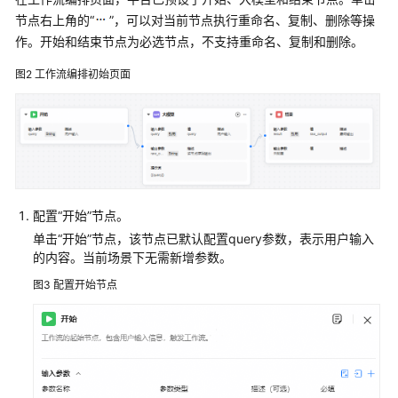
工
节点右上角的
“
”
，可以对当前节点执行重命名、复制、删除等操
作
作。开始和结束节点为必选节点，不支持重命名、复制和删除。
流
实
图2
工作流编排初始页面
践
API
调
用
实
践
配置“开始”节点。
单击“开始”节点，该节点已默认配置query参数，表示用户输入
评
的内容。当前场景下无需新增参数。
估
实
图3
配置开始节点
践
观
测
实