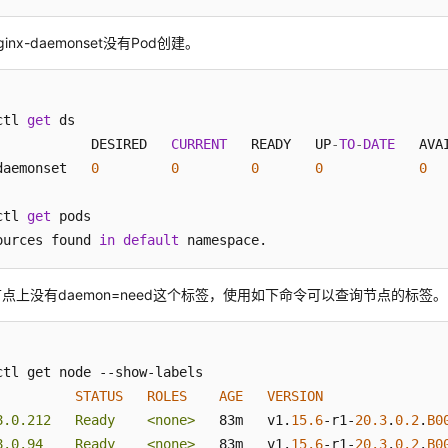
inx-daemonset没有Pod创建。
ctl 
get
 ds

            DESIRED   
CURRENT
   READY   UP
-
TO
-
DATE
   AVA
daemonset   
0
0
0
0
0
  
ctl 
get
ources found 
in
default
 namespace.
点上没有daemon=need这个标签，使用如下命令可以查询节点的标签。
STATUS
ROLES
AGE
VERSION
8.0.212   Ready    <none>
   83m   v1.
15.6
-r1-
20.3
.
0.2
.
B0
8.0.94    Ready    <none>
   83m   v1.
15.6
-r1-
20.3
.
0.2
.
B0