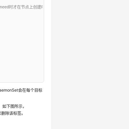
need时才在节点上创建Pod
为DaemonSet会在每个目标
d，如下图所示，
可以删除该标签。