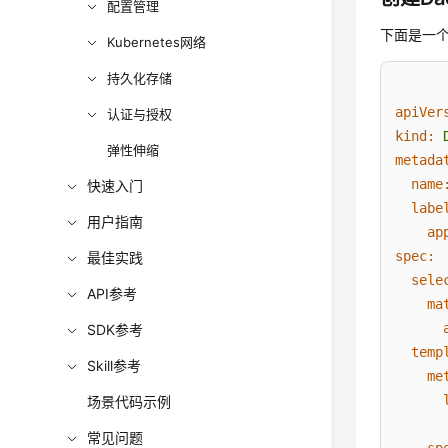
配置管理
下面是一个D
Kubernetes网络
持久化存储
apiVer
认证与授权
kind:
弹性伸缩
metada
name
快速入门
labe
用户指南
ap
spec:
最佳实践
sele
API参考
ma
SDK参考
temp
Skill参考
me
场景代码示例
常见问题