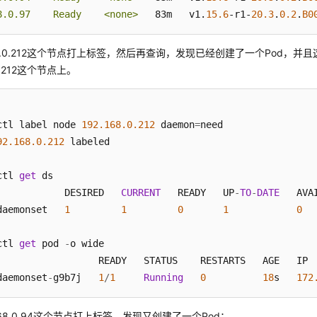
8.0.97    Ready    <none>
   83m   v1.
15.6
-r1-
20.3
.
0.2
.
B0
168.0.212这个节点打上标签，然后再查询，发现已经创建了一个Pod，并且
.0.212这个节点上。
ctl label node 
192.168
.0
.212
 daemon
=
need

92.168
.0
.212
 labeled

ctl 
get
 ds

            DESIRED   
CURRENT
   READY   UP
-
TO
-
DATE
   AVA
daemonset   
1
1
0
1
0
  
ctl 
get
 pod 
-
o wide

                  READY   STATUS    RESTARTS   AGE   IP  
daemonset
-
g9b7j   
1
/
1
Running
0
18
s   
172
168.0.94这个节点打上标签，发现又创建了一个Pod：