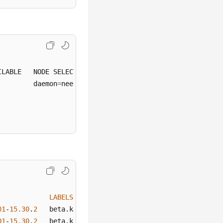
ILABLE   NODE SELECTOR   AGE

         daemon
=
need     
16
s

LABELS
01
-
15.30
.
2
01
-
15.30
.
2