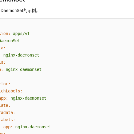
aemonSet的示例。
sion:
apps/v1
DaemonSet
ta:
:
nginx-daemonset
ls:
p:
nginx-daemonset
ctor:
tchLabels:
app:
nginx-daemonset
late:
tadata:
labels:
app:
nginx-daemonset