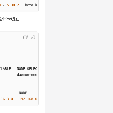
01
-
15.30
.
2
   beta.kubernetes.io/arch=amd64 ...
这个Pod是在
ILABLE   NODE SELECTOR   AGE

         daemon
=
need     
116
s

         NODE            

.16
.3
.0
192.168
.0
.212