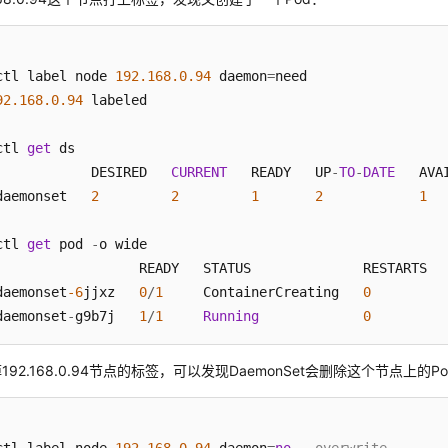
ctl label node 
192.168
.0
.94
 daemon
=
need

92.168
.0
.94
 labeled

ctl 
get
 ds

            DESIRED   
CURRENT
   READY   UP
-
TO
-
DATE
   AVA
daemonset   
2
2
1
2
1
  
ctl 
get
 pod 
-
o wide

                  READY   STATUS              RESTARTS   
daemonset
-6
jjxz   
0
/
1
     ContainerCreating   
0
daemonset
-
g9b7j   
1
/
1
Running
0
92.168.0.94节点的标签，可以发现DaemonSet会删除这个节点上的P
ctl label node 
192.168
.0
.94
 daemon
=
no
--overwrite