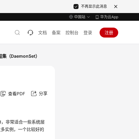
不再显示此消息
中国站
华为云App
文档
备案
控制台
登录
注册
集（DaemonSet）
分享
查看PDF
od，非常适合一些系统层
太多实例，一个比较好的