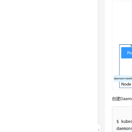
创建Daem
$ kube
daemon