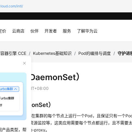
loud.com/intl/
定价
云商店
伙伴
开发者
服务
了解华为云
容器引擎 CCE
/
Kubernetes基础知识
/
Pod的编排与调度
/
守护进程
程集（DaemonSet）
：
2026-07-07 GMT+08:00
集（DaemonSet）
nSet（守护进程集）在集群的每个节点上运行一个Pod，且保证只有一个P
，例如日志收集、资源监控等，这类应用需要每个节点都运行，且不需要
同产品类型，帮
ernetes的kube-proxy。