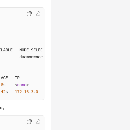
ILABLE   NODE SELECTOR   AGE

         daemon
=
need     
2
m29s

AGE   IP           NODE            

8
s    
<
none
>
192.168
.0
.94
42
s   
172.16
.3
.0
192.168
.0
.212
od。