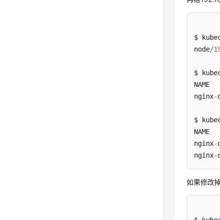
$ kube
node
/
1
$ kube
NAME  
nginx
-
$ kube
NAME  
nginx
-
nginx
-
如果修改掉1
$ kube