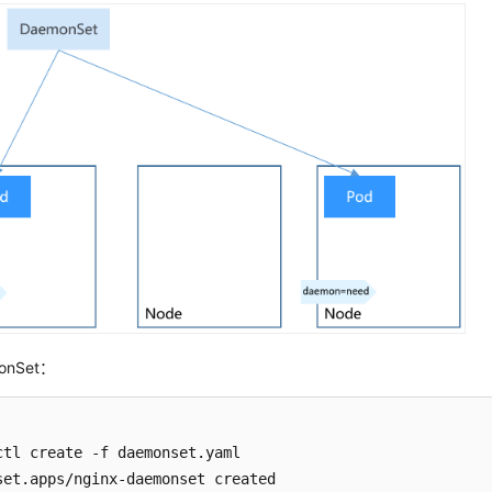
onSet：
ctl create -f daemonset.yaml

set.apps/nginx-daemonset created