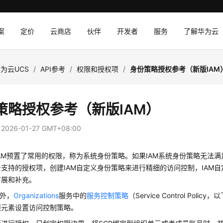
案
定价
云商店
伙伴
开发者
服务
了解华为云
为云UCS
/
API参考
/
权限和授权项
/
身份策略授权参考（新版IAM
策略授权参考（新版IAM）
：
2026-01-27 GMT+08:00
AM预置了常用的权限，称为系统身份策略。如果IAM系统身份策略无法
支持的授权项，创建IAM自定义身份策略来进行精细的访问控制，IAM
扩展和补充。
务外，
Organizations
服务中的
服务控制策略
（Service Control Pol
项元素设置访问控制策略。