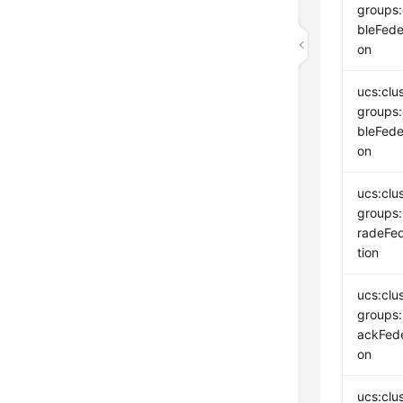
groups
bleFede
on
ucs:clu
groups:
bleFede
on
ucs:clu
groups
radeFe
tion
ucs:clu
groups:
ackFede
on
ucs:clu