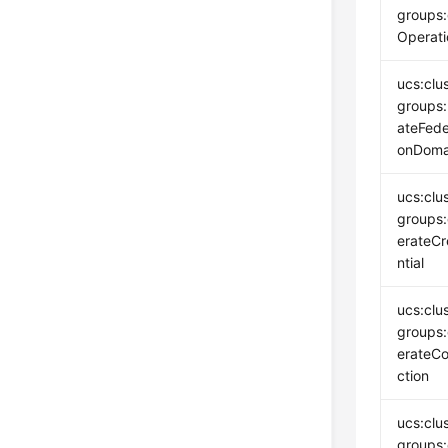
groups:
Operati
ucs:clu
groups
ateFede
onDoma
ucs:clu
groups
erateC
ntial
ucs:clu
groups
erateC
ction
ucs:clu
groups