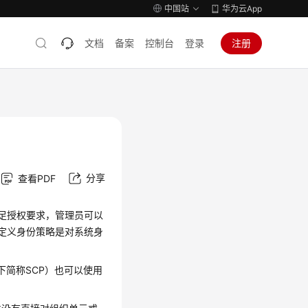
中国站
华为云App
文档
备案
控制台
登录
注册
）
分享
查看PDF
满足授权要求，管理员可以
自定义身份策略是对系统身
icy，以下简称SCP）也可以使用