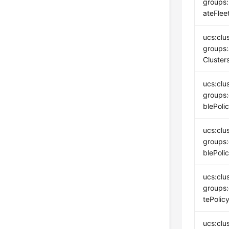
groups
ateFlee
ucs:clu
groups
Cluster
ucs:clu
groups
blePoli
ucs:clu
groups:
blePoli
ucs:clu
groups:
tePolic
ucs:clu