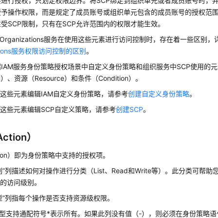
接进行授权，只划定权限边界。将SCP绑定到组织单元或者成员账号时，
授予操作权限，而是规定了成员账号或组织单元包含的成员账号的授权范围
受SCP限制，只有在SCP允许范围内的权限才能生效。
与Organizations服务在使用这些元素进行访问控制时，存在着一些区别
zations服务权限访问控制的区别
。
IAM服务身份策略授权场景中自定义身份策略和组织服务中SCP使用的
on）、资源（Resource）和条件（Condition）。
这些元素编辑IAM自定义身份策略，请参考
创建自定义身份策略
。
这些元素编辑SCP自定义策略，请参考
创建SCP
。
ction）
tion）即为身份策略中支持的授权项。
别”列描述如何对操作进行分类（List、Read和Write等）。此分类可帮
应的访问级别。
型”列指每个操作是否支持资源级权限。
型支持通配符号*表示所有。如果此列没有值（-），则必须在身份策略语句的