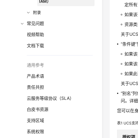
IAM）
定所有
附录
如果该
常见问题
资源类
关于UC
视频帮助
“条件键
文档下载
如果该
如果该
通用参考
如果此
产品术语
关于UC
责任共担
“别名”
云服务等级协议（SLA）
问。详
白皮书资源
您可以在身
支持区域
表1
UCS支
系统权限
授权项