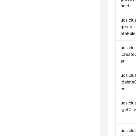
nect
ucs:clu
groups
ateRule
ucs:clu
:create
er
ucs:clu
:delete
er
ucs:clu
:getClu
ucs:clu