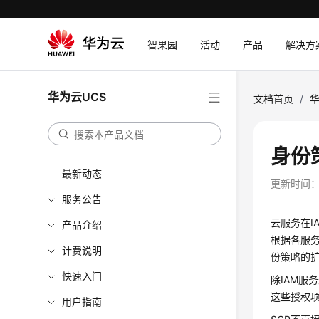
智果园
活动
产品
解决方
华为云UCS
文档首页
/
华
身份
最新动态
更新时间
服务公告
云服务在I
产品介绍
根据各服务
计费说明
份策略的
快速入门
除IAM服
这些授权
用户指南