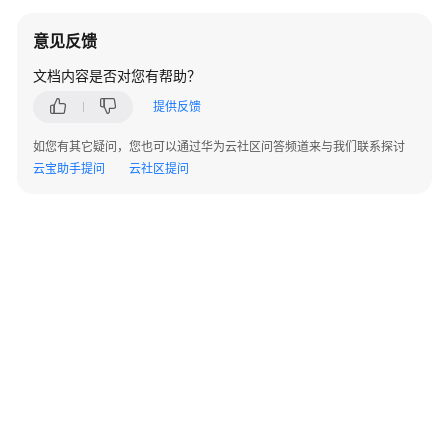
考
意见反馈
SDK
文档内容是否对您有帮助？
参
考
提供反馈
常
如您有其它疑问，您也可以通过华为云社区问答频道来与我们联系探讨
见
云宝助手提问
云社区提问
问
题
IAM
与
Organizations
权
限
访
问
控
制