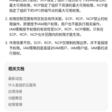
介
最大可用权限，RCP指定了组织下资源的最大可用权限，NCP是
绍
指定了组织下的VPC终端节点的最大可用权限。
权限控制范围有所区别且有所关联，SCP、RCP、NCP禁止的权
快
限操作，即便授予IAM用户权限，用户也不能执行相关操作。
速
IAM策略授予权限的有效性受SCP、RCP、NCP限制，只有在
入
SCP、RCP、NCP允许范围内的权限才能生效。
门
作用效果不同，SCP、RCP、NCP仅限制权限边界，并不直接授
用
予权限。IAM策略则是直接对IAM用户、IAM用户组、IAM委托进
户
行授权。
指
南
相关文档
最
最新动态
佳
什么是组织云服务
实
应用场景
践
功能概览
API
权限管理
参