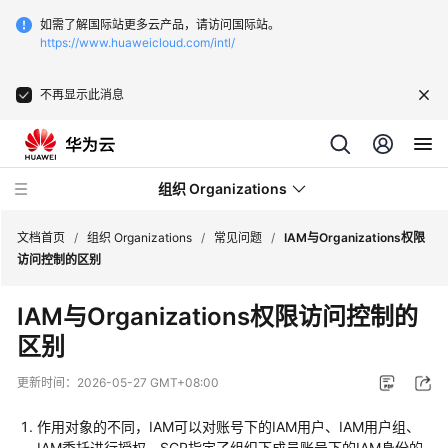
如需了解国际站更多云产品，请访问国际站。
https://www.huaweicloud.com/intl/
不再显示此消息
组织 Organizations
文档首页
/
组织 Organizations
/
常见问题
/
IAM与Organizations权限
访问控制的区别
最
IAM与Organizations权限访问控制的
新
区别
动
态
更新时间：
2026-05-27 GMT+08:00
产
作用对象的不同，IAM可以对账号下的IAM用户、IAM用户组、
品
IAM委托进行授权。SCP指定了组织下成员账号下的IAM身份的