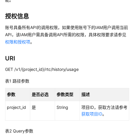
介
绍
授权信息
快
速
账号具备所有API的调用权限，如果使用账号下的IAM用户调用当前
入
API，该IAM用户需具备调用API所需的权限，具体权限要求请参见
门
权限和授权项
。
用
URI
户
指
GET /v1/{project_id}/rtc/history/usage
南
表1
路径参数
最
佳
参数
是否必选
参数类型
描述
实
project_id
践
是
String
项目ID，获取方法请参考
获取项目ID
。
API
参
表2
Query参数