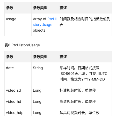
理
参数
参数类型
描述
房
usage
Array of
RtcHi
时间戳及相应时间的指标数值列
间
storyUsage
表
管
objects
理
表6
RtcHistoryUsage
OBS
桶
参数
参数类型
描述
管
理
date
String
采样时间。日期格式按照
ISO8601表示法，并使用UTC
数
时间。格式为YYYY-MM-DD
据
统
video_sd
Long
标清视频时长，单位秒
计
分
video_hd
Long
高清视频时长，单位秒
析
video_hdp
Long
超高清视频时长，单位秒
查