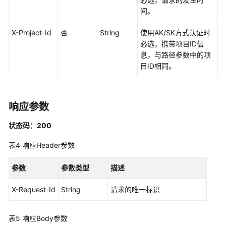
间。
应
X-Project-Id
否
String
使用AK/SK方式认证时
用
必选，携带项目ID信
回
息，与路径参数中的项
调
目ID相同。
管
理
合
响应参数
流
任
状态码：200
务
表4
响应Header参数
管
理
参数
参数类型
描述
单
X-Request-Id
String
请求的唯一标识
流
任
务
表5
响应Body参数
管