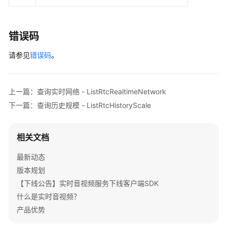
量
-
ListRtcHistoryUsage
错误码
查
请参见
错误码
。
询
历
史
上一篇：查询实时网络 - ListRtcRealtimeNetwork
规
下一篇：查询历史规模 - ListRtcHistoryScale
模
-
ListRtcHistoryScale
相关文档
查
最新动态
询
版本规划
历
【下线公告】实时音视频服务下线客户端SDK
史
质
什么是实时音视频？
量
产品优势
-