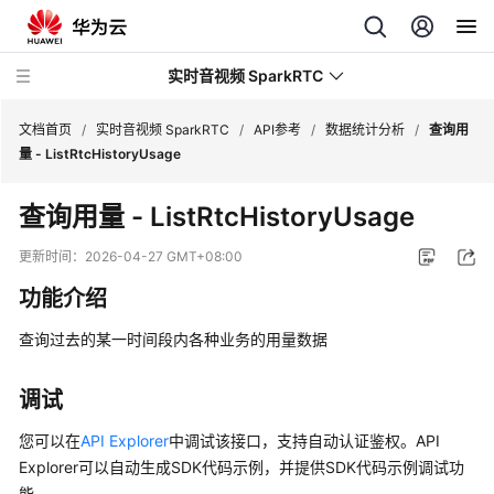
实时音视频 SparkRTC
文档首页
/
实时音视频 SparkRTC
/
API参考
/
数据统计分析
/
查询用
量 - ListRtcHistoryUsage
最
查询用量 - ListRtcHistoryUsage
新
动
更新时间：
2026-04-27 GMT+08:00
态
功能介绍
服
查询过去的某一时间段内各种业务的用量数据
务
公
告
调试
您可以在
API Explorer
中调试该接口，支持自动认证鉴权。API
产
Explorer可以自动生成SDK代码示例，并提供SDK代码示例调试功
品
能。