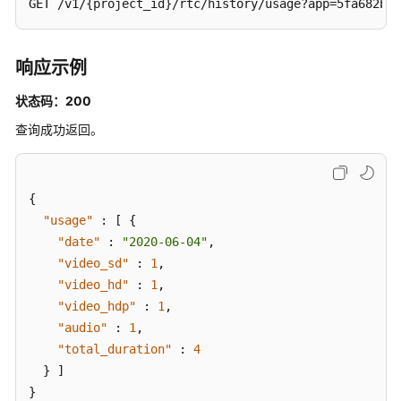
GET /v1/{project_id}/rtc/history/usage?app=5fa682b34
时
规
模
响应示例
-
ListRtcRealtimeScale
状态码：200
查询成功返回。
查
询
实
时
{
规
"usage"
:
[
{
模
"date"
:
"2020-06-04"
,
分
"video_sd"
:
1
,
布
"video_hd"
:
1
,
-
"video_hdp"
:
1
,
ListRtcRealtimeScaleDimension
"audio"
:
1
,
"total_duration"
:
4
查
}
]
询
实
}