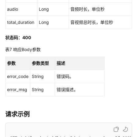
询
audio
Long
音频时长，单位秒
房
间
total_duration
Long
音视频总时长，单位秒
列
表
状态码：400
-
ListRtcRoomList
表7
响应Body参数
查
参数
参数类型
描述
询
用
error_code
String
错误码。
户
列
error_msg
String
错误描述。
表
-
ListRtcUserList
请求示例
查
询
实