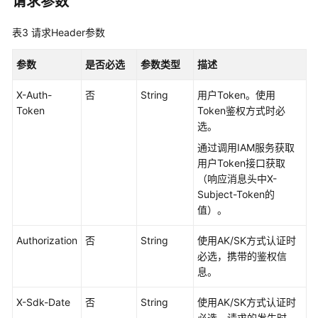
请求参数
示
例
表3
请求Header参数
应
参数
是否必选
参数类型
描述
用
管
X-Auth-
否
String
用户Token。使用
理
Token
Token鉴权方式时必
选。
录
制
通过调用IAM服务获取
规
用户Token接口获取
则
（响应消息头中X-
管
Subject-Token的
理
值）。
自
Authorization
否
String
使用AK/SK方式认证时
动
必选，携带的鉴权信
录
息。
制
X-Sdk-Date
配
否
String
使用AK/SK方式认证时
置
必选，请求的发生时