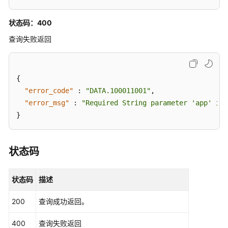
时
质
状态码：400
量
查询失败返回
数
据
-
ListRtcRealtimeQuality
{
"error_code"
:
"DATA.100011001"
,
查
"error_msg"
:
"Required String parameter 'app' is 
询
}
实
时
网
状态码
络
-
ListRtcRealtimeNetwork
状态码
描述
查
200
查询成功返回。
询
用
400
查询失败返回