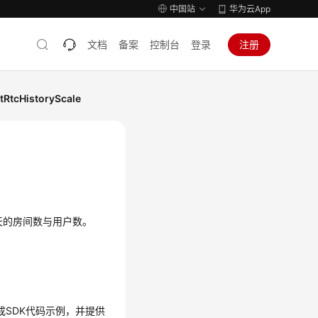
中国站
华为云App
文档
备案
控制台
登录
注册
tcHistoryScale
天的房间数与用户数。
生成SDK代码示例，并提供