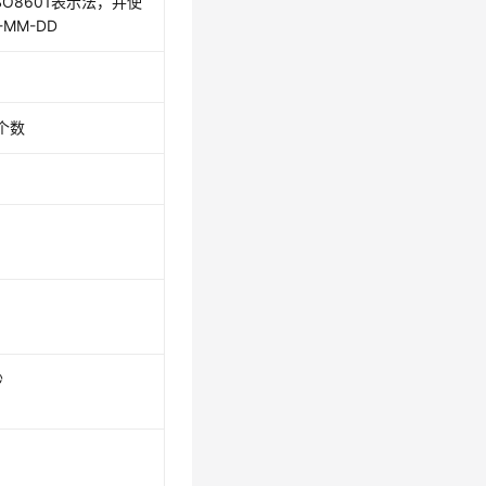
O8601表示法，并使
MM-DD
n个数
秒