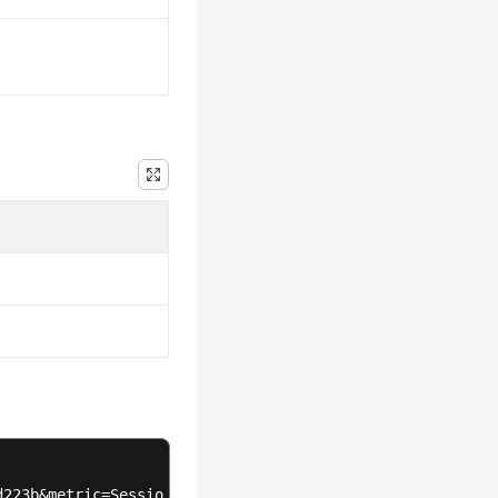
d223b&metric=SessionCount,MaxOnlineRoomCount&start_date=