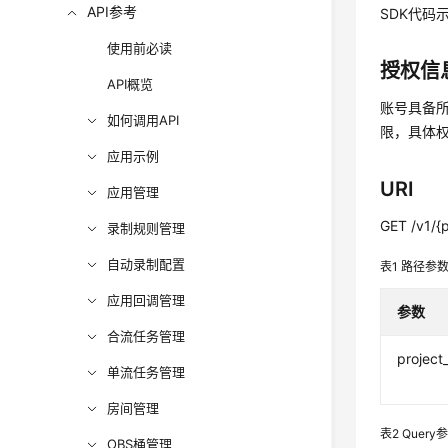
API参考
SDK代码
使用前必读
授权信
API概览
账号具备所
如何调用API
限，具体
应用示例
URI
应用管理
GET /v1/{p
录制规则管理
自动录制配置
表1
路径参
应用回调管理
参数
合流任务管理
project
单流任务管理
房间管理
表2
Query
OBS桶管理