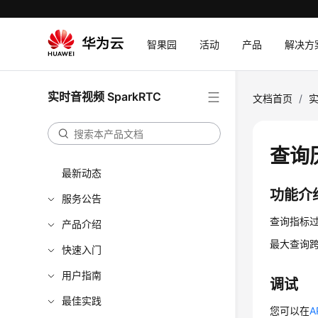
智果园
活动
产品
解决方
实时音视频 SparkRTC
文档首页
/
实
查询历史
最新动态
功能介
服务公告
查询指标
产品介绍
最大查询跨
快速入门
用户指南
调试
最佳实践
您可以在
A