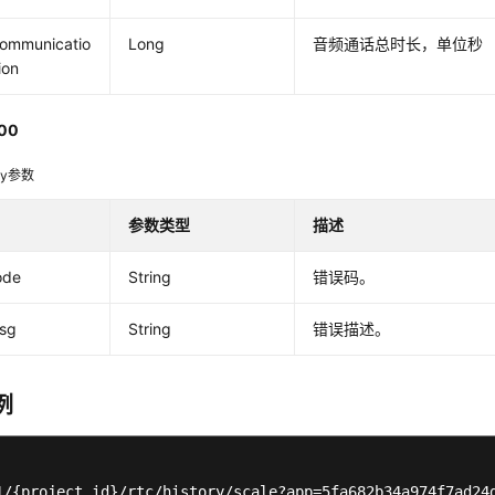
communicatio
Long
音频通话总时长，单位秒
ion
00
dy参数
参数类型
描述
ode
String
错误码。
msg
String
错误描述。
例
1/{project_id}/rtc/history/scale?app=5fa682b34a974f7ad24