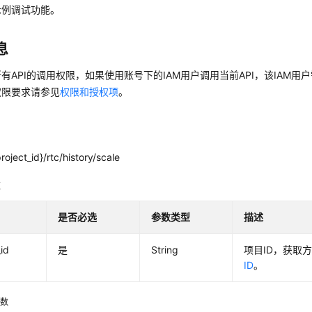
示例调试功能。
息
有API的调用权限，如果使用账号下的IAM用户调用当前API，该IAM用户
权限要求请参见
权限和授权项
。
roject_id}/rtc/history/scale
数
是否必选
参数类型
描述
_id
是
String
项目ID，获取
ID
。
参数