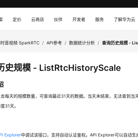
案
定价
云商店
伙伴
开发者
服务
了解华为云
时音视频 SparkRTC
/
API参考
/
数据统计分析
/
查询历史规模 - ListR
规模 - ListRtcHistoryScale
绍
过去每天的规模数量，可查询最近31天的数据。当天未结束，无法查到当
度31天。
PI Explorer
中调试该接口，支持自动认证鉴权。API Explorer可以自动