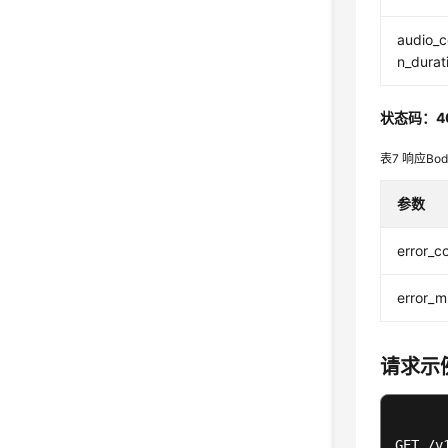
audio_
n_durat
状态码：4
表7
响应Bo
参数
error_c
error_
请求示
GET /v