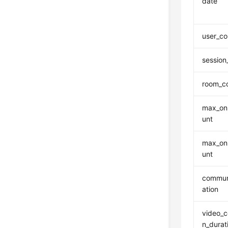
date
user_co
session
room_c
max_onl
unt
max_on
unt
commun
ation
video_
n_durat