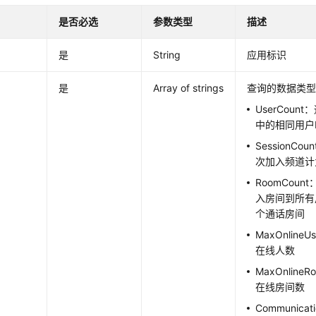
是否必选
参数类型
描述
是
String
应用标识
是
Array of strings
查询的数据类
UserCou
中的相同用户
SessionC
次加入频道计
RoomCou
入房间到所有
个通话房间
MaxOnline
在线人数
MaxOnline
在线房间数
Communicat