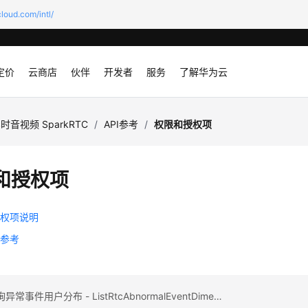
loud.com/intl/
定价
云商店
伙伴
开发者
服务
了解华为云
时音视频 SparkRTC
/
API参考
/
权限和授权项
和授权项
授权项说明
权参考
上一篇：查询异常事件用户分布 - ListRtcAbnormalEventDimension