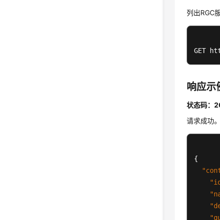
列出RGC
GET ht
响应示
状态码：2
请求成功
{
"con
"i
"n
"d
"g