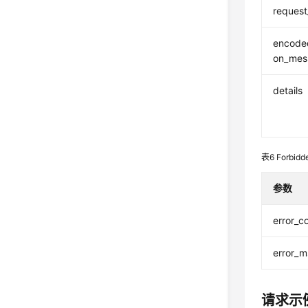
request
encoded
on_mes
details
表6
Forbidd
参数
error_c
error_
请求示