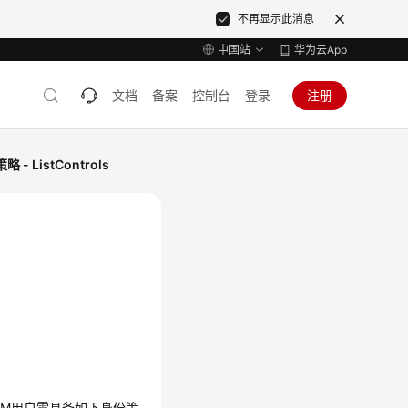
不再显示此消息
中国站
华为云App
文档
备案
控制台
登录
注册
- ListControls
IAM用户需具备如下身份策