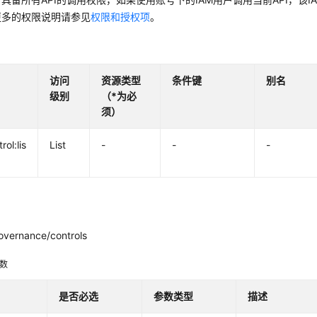
更多的权限说明请参见
权限和授权项
。
访问
资源类型
条件键
别名
级别
（*为必
须）
rol:lis
List
-
-
-
overnance/controls
参数
是否必选
参数类型
描述