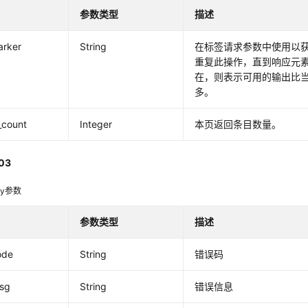
参数类型
描述
arker
String
在标签请求参数中使用以
重复此操作，直到响应元素返
在，则表示可用的输出比
多。
_count
Integer
本页返回条目数量。
03
dy参数
参数类型
描述
ode
String
错误码
msg
String
错误信息