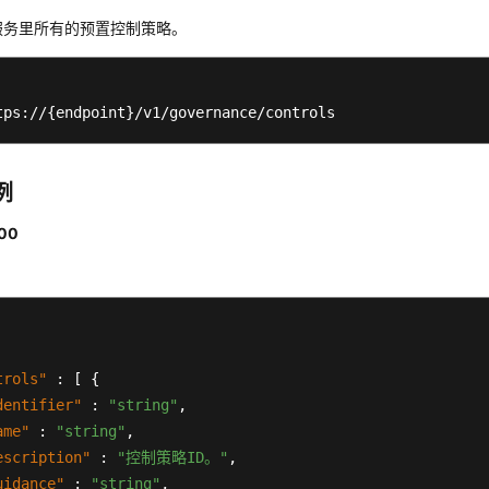
服务里所有的预置控制策略。
tps://{endpoint}/v1/governance/controls
例
00
。
trols"
:
[
{
dentifier"
:
"string"
,
ame"
:
"string"
,
escription"
:
"控制策略ID。"
,
uidance"
:
"string"
,