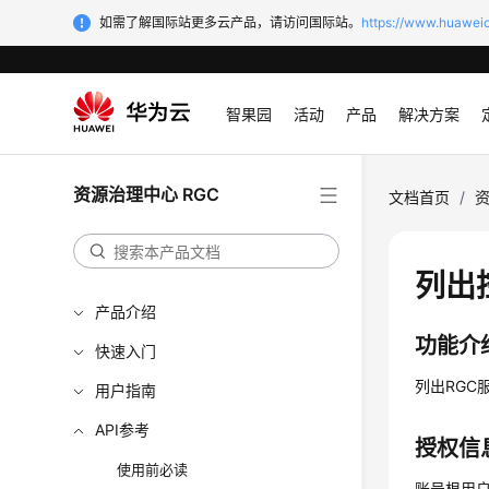
如需了解国际站更多云产品，请访问国际站。
https://www.huaweic
智果园
活动
产品
解决方案
资源治理中心 RGC
文档首页
/
资
列出控
产品介绍
功能介
快速入门
列出RGC
用户指南
API参考
授权信
使用前必读
账号根用户