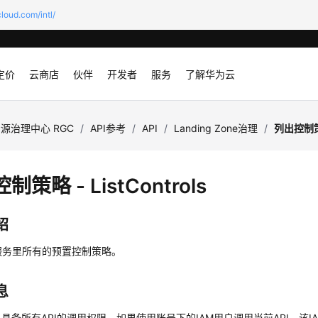
loud.com/intl/
定价
云商店
伙伴
开发者
服务
了解华为云
源治理中心 RGC
/
API参考
/
API
/
Landing Zone治理
/
列出控制策略 
制策略 - ListControls
绍
服务里所有的预置控制策略。
息
具备所有API的调用权限，如果使用账号下的IAM用户调用当前API，该