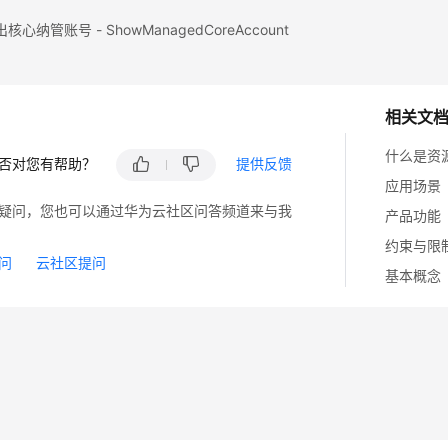
心纳管账号 - ShowManagedCoreAccount
相关文
什么是资
否对您有帮助？
提供反馈
应用场景
疑问，您也可以通过华为云社区问答频道来与我
产品功能
约束与限
问
云社区提问
基本概念