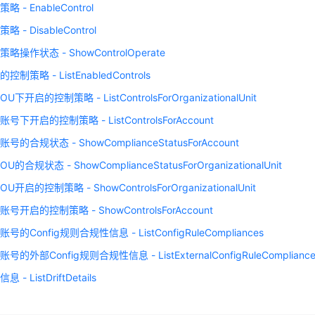
 - EnableControl
 - DisableControl
略操作状态 - ShowControlOperate
制策略 - ListEnabledControls
下开启的控制策略 - ListControlsForOrganizationalUnit
下开启的控制策略 - ListControlsForAccount
的合规状态 - ShowComplianceStatusForAccount
的合规状态 - ShowComplianceStatusForOrganizationalUnit
开启的控制策略 - ShowControlsForOrganizationalUnit
号开启的控制策略 - ShowControlsForAccount
的Config规则合规性信息 - ListConfigRuleCompliances
的外部Config规则合规性信息 - ListExternalConfigRuleCompliance
- ListDriftDetails