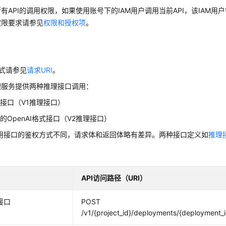
有API的调用权限，如果使用账号下的IAM用户调用当前API，该IAM用户
权限要求请参见
权限和授权项
。
方式请参见
请求URI
。
理服务提供两种推理接口调用：
接口（V1推理接口）
的OpenAI格式接口（V2推理接口）
调用接口的鉴权方式不同，请求体和返回体略有差异。两种接口定义如
推理
口
类
API访问路径（URI）
接口
POST
/v1/{project_id}/deployments/{deployment_