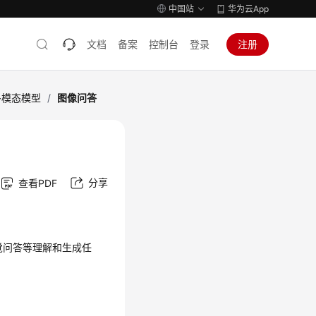
中国站
华为云App
文档
备案
控制台
登录
注册
多模态模型
/
图像问答
分享
查看PDF
觉问答等理解和生成任