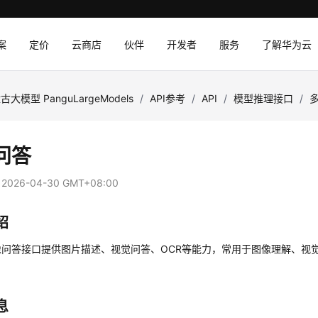
案
定价
云商店
伙伴
开发者
服务
了解华为云
古大模型 PanguLargeModels
/
API参考
/
API
/
模型推理接口
/
问答
：
2026-04-30 GMT+08:00
绍
像问答接口提供图片描述、视觉问答、OCR等能力，常用于图像理解、视
息