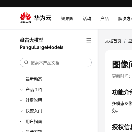
智果园
活动
产品
解决方
盘古大模型
文档首页
/
盘
PanguLargeModels
图像
更新时间
最新动态
产品介绍
功能介
计费说明
多模态图
务。
快速入门
用户指南
授权信
最佳实践