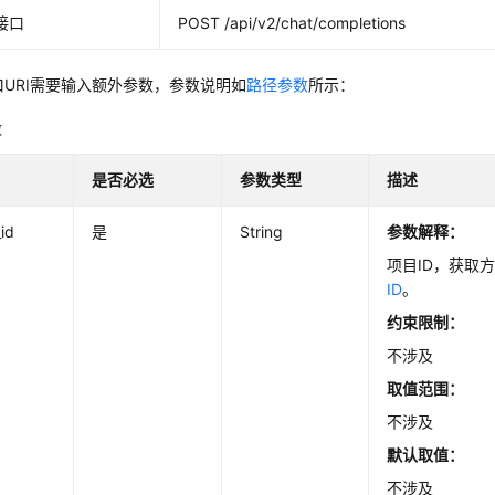
接口
POST /api/v2/chat/completions
口URI需要输入额外参数，参数说明如
路径参数
所示：
数
是否必选
参数类型
描述
_id
是
String
参数解释：
项目ID，获取
ID
。
约束限制：
不涉及
取值范围：
不涉及
默认取值：
不涉及