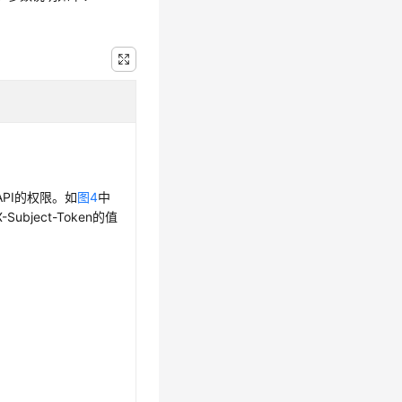
PI的权限。如
图4
中
ubject-Token的值