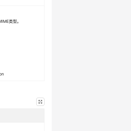
IME类型。
son
。