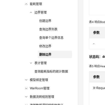
能耗管理
边界管理
创建边界
表4
响应Bo
查询边界列表
参数
查询单个边界信息
-
修改边界
删除边界
状态码：4
表计管理
表5
响应Hea
查询能耗指标的统计数据
参数
模型绑定管理
X-Reque
WarRoom管理
数据流转规则管理