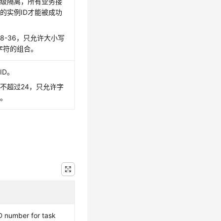
例级隔离，所有业务接
的实例ID才能被成功
8-36，只允许大小写
字符的组合。
ID。
不超过24，只允许字
合。
ID number for task