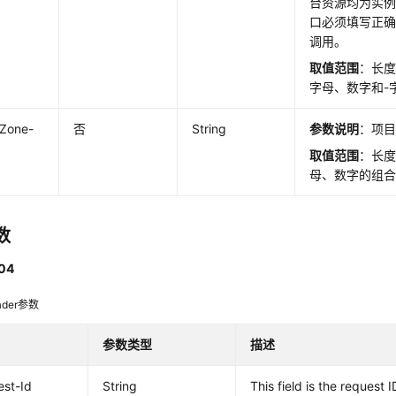
台资源均为实
口必须填写正确
调用。
取值范围
：长度
字母、数字和-
-Zone-
否
String
参数说明
：项目
取值范围
：长度
母、数字的组
数
04
der参数
参数类型
描述
st-Id
String
This field is the request 