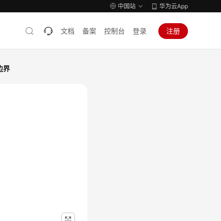
中国站
华为云App
文档
备案
控制台
登录
注册
边界