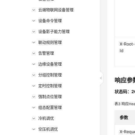
云端物联网设备管理
设备命令管理
设备影子能力管理
联动规则管理
X-Root
Id
告警管理
边缘设备管理
分组控制管理
响应参
定时控制管理
状态码：2
强制点位管理
表3
响应Hea
组态配置管理
参数
冷机调优
空压机调优
X-Reque