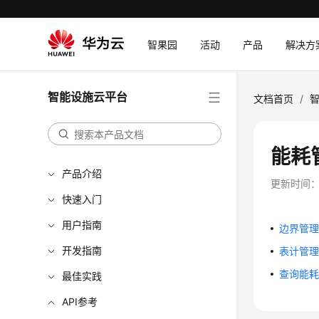
智果园
活动
产品
解决方
智能设施云平台
文档首页
/
能耗
产品介绍
更新时间
快速入门
用户指南
边界管
开发指南
表计管
查询能
最佳实践
API参考