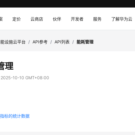
案
定价
云商店
伙伴
开发者
服务
了解华为云
智能设施云平台
/
API参考
/
API列表
/
能耗管理
管理
：
2025-10-10 GMT+08:00
理
理
耗指标的统计数据