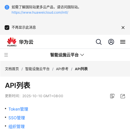
如需了解国际站更多云产品，请访问国际站。
https://www.huaweicloud.com/intl/
不再显示此消息
智能设施云平台
文档首页
/
智能设施云平台
/
API参考
/
API列表
API列表
产
品
更新时间：
2025-10-10 GMT+08:00
介
绍
Token管理
SSO管理
快
速
组织管理