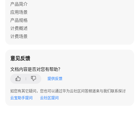
理
产品简介
应用场景
SSO
产品规格
管
计费概述
理
计费场景
组
织
意见反馈
管
理
文档内容是否对您有帮助？
提供反馈
项
目
如您有其它疑问，您也可以通过华为云社区问答频道来与我们联系探讨
管
云宝助手提问
云社区提问
理
空
间
规
格