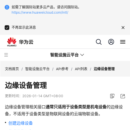
如需了解国际站更多云产品，请访问国际站。
https://www.huaweicloud.com/intl/
不再显示此消息
智能设施云平台
文档首页
/
智能设施云平台
/
API参考
/
API列表
/
边缘设备管理
边缘设备管理
产
品
更新时间：
2026-01-14 GMT+08:00
介
绍
边缘设备管理相关接口
通常只适用于
设备类型是
机电设备
的边缘设
备，不适用于设备类型是物联网设备的云端物联设备。
快
创建边缘设备
速