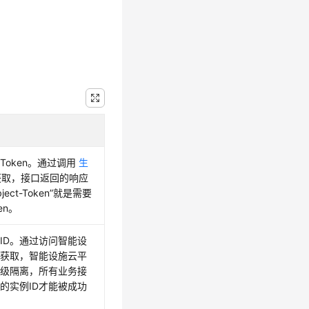
Token。通过调用
生
取，接口返回的响应
ject-Token”就是需要
en。
ID。通过访问智能设
后获取，智能设施云平
例级隔离，所有业务接
的实例ID才能被成功