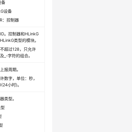
设备
nkG设备
ER：控制器
ID。控制器和HLinkG
LinkG类型的模块。
不超过128，只允许
及_-字符的组合。
备上报周期。
允许数字，单位：秒，
0(24小时)。
制器类型。
类型
型
型