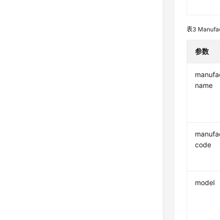
表3
Manufac
参数
manufac
name
manufac
code
model