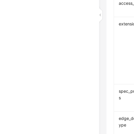
access_
extensi
spec_pr
s
edge_d
ype