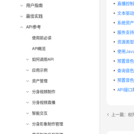
直播控制R
用户指南
文本驱动
最佳实践
系统资
API参考
服务支
使用前必读
资源类
API概览
使用Ja
如何调用API
预置音色
应用示例
查询音色
预置音
资产管理
API接
分身视频制作
分身视频直播
智能交互
上一篇：权
分身形象制作管理