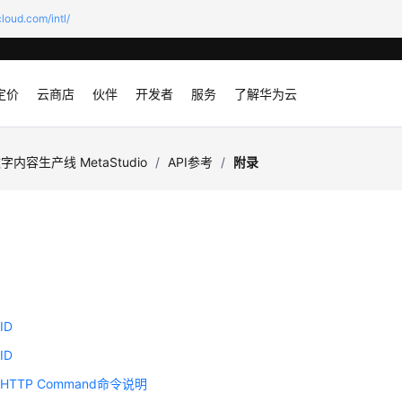
loud.com/intl/
定价
云商店
伙伴
开发者
服务
了解华为云
字内容生产线 MetaStudio
/
API参考
/
附录
ID
ID
TTP Command命令说明