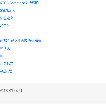
TSA Command命令说明
SSML定义
产标签定义
持的字体
型
va代码生成文件内容的MD5值
ID列表
ID
色计费标准
口集成流程
限和授权项说明