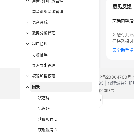
声音制作任务管理
意见反馈
声音训练资源管理
文档内容是
语音合成
数据分析管理
如您有其它
们联系探讨
租户管理
云宝助手提
订购管理
导入导出管理
权限和授权项
©2026 Huaweicloud.com 版权所有
黔ICP备20004760号-
增值电信业务经营许可证：B1.B2-20200593 | 代理域名
附录
电子营业执照
贵公网安备 52990002000093号
状态码
错误码
获取项目ID
获取账号ID