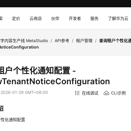
案
定价
云商店
伙伴
开发者
服务
了解华为云
字内容生产线 MetaStudio
/
API参考
/
租户管理
/
查询租户个性化通
oticeConfiguration
租户个性化通知配置 -
TenantNoticeConfiguration
：
2026-01-29 GMT+08:00
在线调试
CLI示例
绍
个性化通知配置