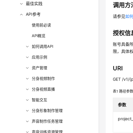
最佳实践
调用方
API参考
请参见
如何
使用前必读
授权信
API概览
账号具备所
如何调用API
限，具体
应用示例
URI
资产管理
分身视频制作
GET /v1/{p
分身视频直播
表1
路径参
智能交互
参数
分身形象制作管理
project
声音制作任务管理
声音训练资源管理