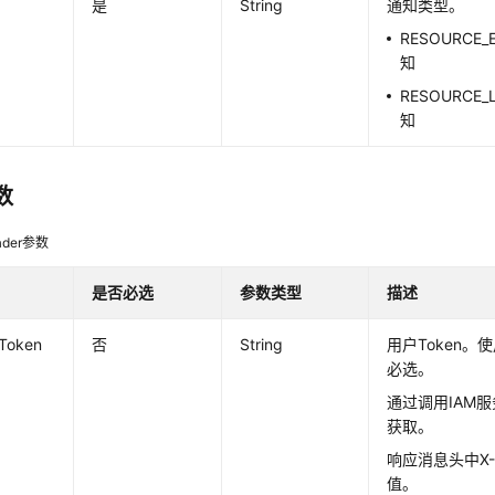
是
String
通知类型。
RESOURCE
知
RESOURCE
知
数
der参数
是否必选
参数类型
描述
-Token
否
String
用户Token。
必选。
通过调用IAM服
获取。
响应消息头中X-Su
值。