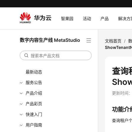
智果园
活动
产品
解决方
数字内容生产线 MetaStudio
文档首页
/
数
ShowTenantN
查询
最新动态
Show
服务公告
产品介绍
更新时间
产品彩页
功能介
快速入门
查询租户
用户指南