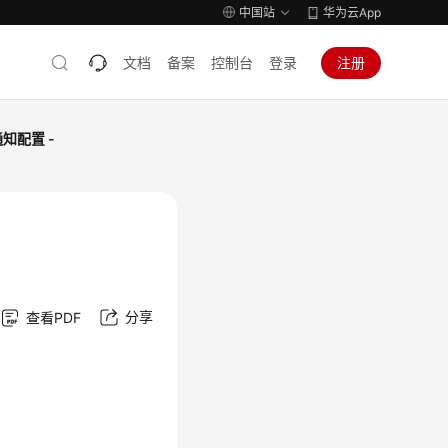
中国站
华为云App
文档
备案
控制台
登录
注册
知配置 -
分享
查看PDF