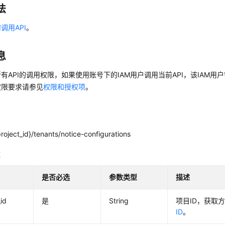
法
调用API
。
息
有API的调用权限，如果使用账号下的IAM用户调用当前API，该IAM用户
权限要求请参见
权限和授权项
。
roject_id}/tenants/notice-configurations
数
是否必选
参数类型
描述
_id
是
String
项目ID，获取
ID
。