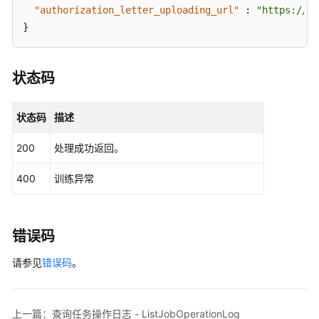
"authorization_letter_uploading_url"
:
"https://my
创
}
建
基
础
状态码
版
语
音
状态码
描述
训
练
200
处理成功返回。
任
务
400
训练异常
-
CreateTrainingBasicJob
错误码
创
建
请参见
错误码
。
进
阶
版
上一篇：查询任务操作日志 - ListJobOperationLog
语