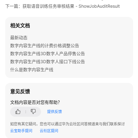
音
下一篇：获取语音训练任务审核结果 - ShowJobAuditResult
训
练
相关文档
任
务
最新动态
-
数字内容生产线的计费价格调整公告
CreateTrainingMiddleJob
数字内容生产线3D数字人产品停售公告
创
数字内容生产线3D数字人接口下线公告
建
什么是数字内容生产线
高
级
版
意见反馈
语
音
文档内容是否对您有帮助？
训
提供反馈
练
任
如您有其它疑问，您也可以通过华为云社区问答频道来与我们联系探讨
务
云宝助手提问
云社区提问
-