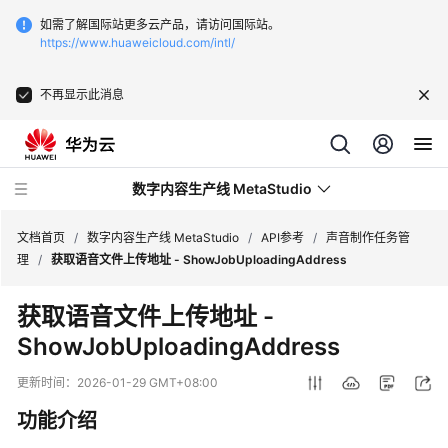
如需了解国际站更多云产品，请访问国际站。
https://www.huaweicloud.com/intl/
不再显示此消息
数字内容生产线 MetaStudio
文档首页
/
数字内容生产线 MetaStudio
/
API参考
/
声音制作任务管
理
/
获取语音文件上传地址 - ShowJobUploadingAddress
最
获取语音文件上传地址 -
新
ShowJobUploadingAddress
动
态
更新时间：
2026-01-29 GMT+08:00
服
功能介绍
务