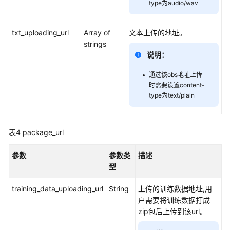
type为audio/wav
视
频
制
txt_uploading_url
Array of
文本上传的地址。
作
strings
说明：
分
身
通过该obs地址上传
视
时需要设置content-
type为text/plain
频
直
播
表4
package_url
智
能
参数
参数类
描述
交
型
互
training_data_uploading_url
String
上传的训练数据地址,用
分
户需要将训练数据打成
身
zip包后上传到该url。
形