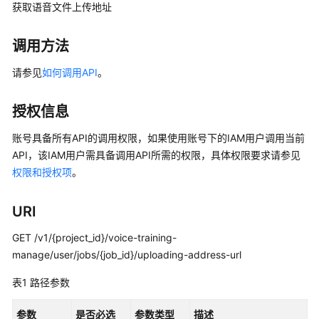
公
获取语音文件上传地址
告
调用方法
产
品
请参见
如何调用API
。
介
绍
授权信息
产
账号具备所有API的调用权限，如果使用账号下的IAM用户调用当前
品
API，该IAM用户需具备调用API所需的权限，具体权限要求请参见
彩
权限和授权项
。
页
URI
快
速
GET /v1/{project_id}/voice-training-
入
manage/user/jobs/{job_id}/uploading-address-url
门
表1
路径参数
用
户
参数
是否必选
参数类型
描述