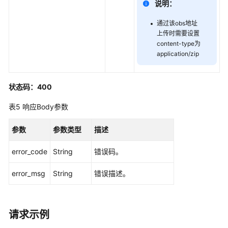
说明：
象
制
通过该obs地址
作
上传时需要设置
管
content-type为
理
application/zip
声
音
状态码：400
制
作
表5
响应Body参数
任
务
参数
参数类型
描述
管
理
error_code
String
错误码。
error_msg
String
错误描述。
下
载
加
密
请求示例
文