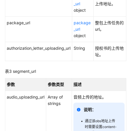
览
_url
上传地址。
object
如
package_url
何
package
整包上传任务的
调
_url
url。
用
object
API
authorization_letter_uploading_url
String
授权书的上传地
址。
应
用
示
表3
segment_url
例
参数
参数类型
描述
资
产
audio_uploading_url
Array of
音频上传的地址。
管
strings
理
说明：
分
通过该obs地址上传
时需要设置content-
身