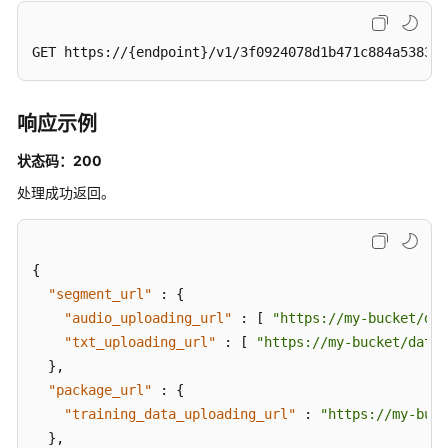
件
-
ShowEncryptFile
GET https://{endpoint}/v1/3f0924078d1b471c884a5383d4
查
询
响应示例
用
户
状态码：200
配
处理成功返回。
置
的
个
性
{
化
"segment_url"
:
{
音
"audio_uploading_url"
:
[
"https://my-bucket/dat
频
"txt_uploading_url"
:
[
"https://my-bucket/data0
时
}
,
长
"package_url"
:
{
-
"training_data_uploading_url"
:
"https://my-buck
ShowTenantDurationCfg
}
,