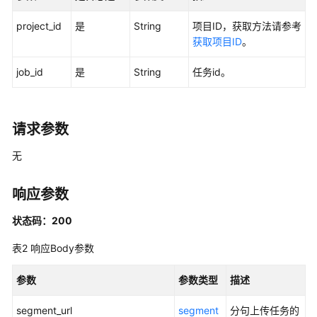
指
南
project_id
是
String
项目ID，获取方法请参考
获取项目ID
。
最
佳
job_id
是
String
任务id。
实
践
请求参数
API
参
无
考
响应参数
使
用
状态码：200
前
必
表2
响应Body参数
读
参数
参数类型
描述
API
概
segment_url
segment
分句上传任务的