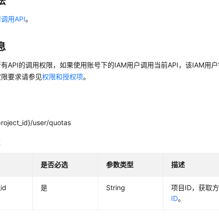
法
调用API
。
息
有API的调用权限，如果使用账号下的IAM用户调用当前API，该IAM用户
权限要求请参见
权限和授权项
。
roject_id}/user/quotas
数
是否必选
参数类型
描述
_id
是
String
项目ID，获取
ID
。