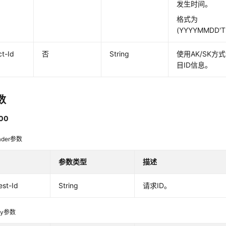
发生时间。
格式为
(YYYYMMDD'T
ct-Id
否
String
使用AK/SK
目ID信息。
数
00
der参数
参数类型
描述
st-Id
String
请求ID。
dy参数