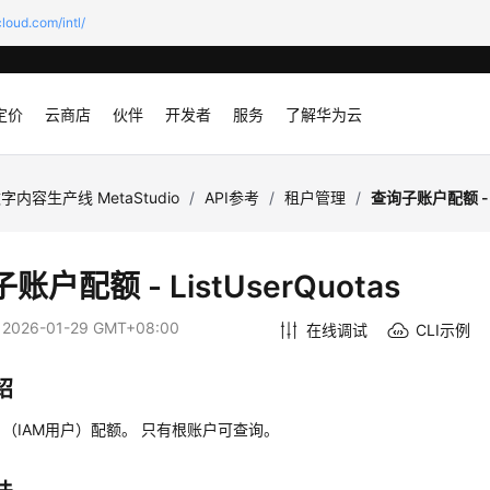
loud.com/intl/
定价
云商店
伙伴
开发者
服务
了解华为云
字内容生产线 MetaStudio
/
API参考
/
租户管理
/
查询子账户配额 - L
账户配额 - ListUserQuotas
：
2026-01-29 GMT+08:00
在线调试
CLI示例
绍
（IAM用户）配额。 只有根账户可查询。