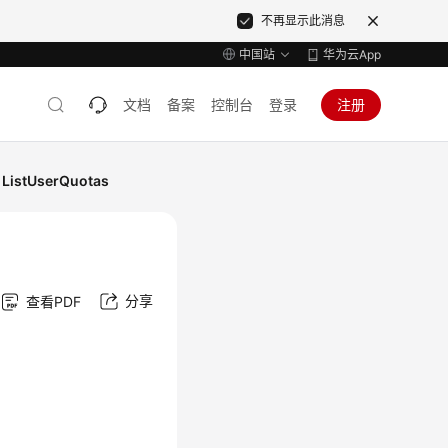
不再显示此消息
中国站
华为云App
文档
备案
控制台
登录
注册
istUserQuotas
分享
查看PDF