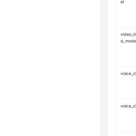
el
video_t
d_mode
voice_c
voice_c