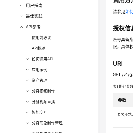
调用方
用户指南
请参见
如何
最佳实践
API参考
授权信
使用前必读
账号具备所
限，具体
API概览
如何调用API
URI
应用示例
GET /v1/{p
资产管理
表1
路径参
分身视频制作
参数
分身视频直播
智能交互
project
分身形象制作管理