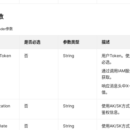
数
der参数
是否必选
参数类型
描述
-Token
否
String
用户Token。
必选。
通过调用IAM服
获取。
响应消息头中X-Su
值。
zation
否
String
使用AK/SK
鉴权信息。
Date
否
String
使用AK/SK