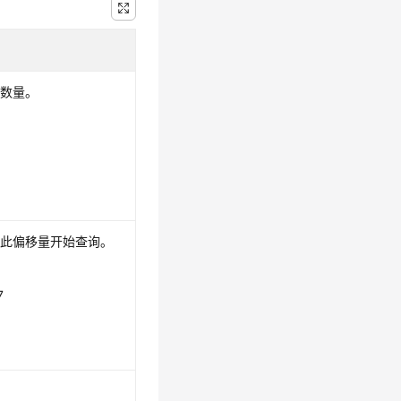
目数量。
从此偏移量开始查询。
7