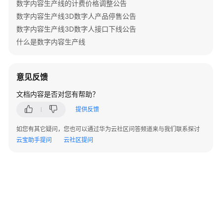
数字内容生产线的计费价格调整公告
交
数字内容生产线3D数字人产品停售公告
互
数字内容生产线3D数字人接口下线公告
数
字
什么是数字内容生产线
人
热
点
意见反馈
问
文档内容是否对您有帮助？
题
管
提供反馈
理
如您有其它疑问，您也可以通过华为云社区问答频道来与我们联系探讨
创
云宝助手提问
云社区提问
建
热
点
问
题
-
CreateHotQuestion