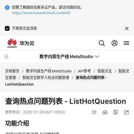
如需了解国际站更多云产品，请访问国际站。
https://www.huaweicloud.com/intl/
不再显示此消息
数字内容生产线 MetaStudio
文档首页
/
数字内容生产线 MetaStudio
/
API参考
/
智能交互
/
智能交
互管理
/
智能交互数字人热点问题管理
/
查询热点问题列表 -
ListHotQuestion
最
新
查询热点问题列表 - ListHotQuestion
动
态
更新时间：
2026-01-29 GMT+08:00
功能介绍
服
务