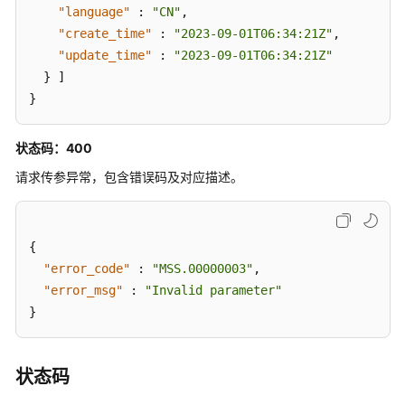
互
"language"
:
"CN"
,
数
"create_time"
:
"2023-09-01T06:34:21Z"
,
字
"update_time"
:
"2023-09-01T06:34:21Z"
人
}
]
知
}
识
库
问
状态码：400
法
请求传参异常，包含错误码及对应描述。
管
理
智
{
能
"error_code"
:
"MSS.00000003"
,
交
"error_msg"
:
"Invalid parameter"
互
}
数
字
人
状态码
欢
迎