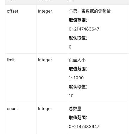
数
字
offset
Integer
与第一条数据的偏移量
人
取值范围：
对
话
0~2147483647
任
默认取值：
务
0
管
理
limit
Integer
页面大小
智
取值范围：
能
1~1000
交
默认取值：
互
数
10
字
人
count
Integer
总数量
应
取值范围：
用
0~2147483647
管
理