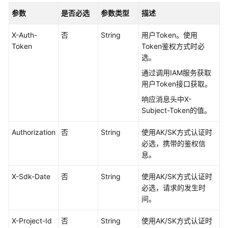
视
参数
是否必选
参数类型
描述
频
制
X-Auth-
否
String
用户Token。使用
作
Token
Token鉴权方式时必
选。
分
通过调用IAM服务获取
身
用户Token接口获取。
视
频
响应消息头中X-
直
Subject-Token的值。
播
Authorization
否
String
使用AK/SK方式认证时
智
必选，携带的鉴权信
能
息。
交
互
X-Sdk-Date
否
String
使用AK/SK方式认证时
必选，请求的发生时
智
间。
能
X-Project-Id
交
否
String
使用AK/SK方式认证时