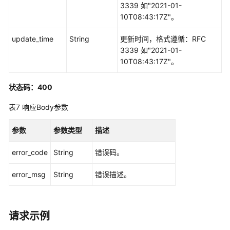
3339 如"2021-01-
人
10T08:43:17Z"。
激
活
update_time
String
更新时间，格式遵循：RFC
码
3339 如"2021-01-
管
10T08:43:17Z"。
理
状态码：400
智
能
表7
响应Body参数
交
互
参数
参数类型
描述
数
字
error_code
String
错误码。
人
知
error_msg
String
错误描述。
识
库
技
能
请求示例
管