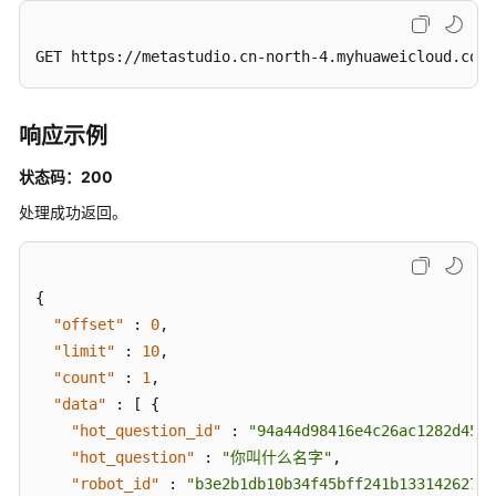
理
GET https://metastudio.cn-north-4.myhuaweicloud.com/
智
能
交
响应示例
互
数
状态码：200
字
人
处理成功返回。
知
识
库
{
意
"offset"
:
0
,
图
"limit"
:
10
,
管
"count"
理
:
1
,
"data"
:
[
{
智
"hot_question_id"
:
"94a44d98416e4c26ac1282d4563
能
"hot_question"
:
"你叫什么名字"
,
交
"robot_id"
:
"b3e2b1db10b34f45bff241b133142627"
,