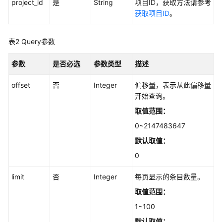
project_id
是
String
项目ID，获取方法请参考
指
获取项目ID
。
南
最
表2
Query参数
佳
实
参数
是否必选
参数类型
描述
践
offset
否
Integer
偏移量，表示从此偏移量
API
开始查询。
参
取值范围：
考
0~2147483647
使
默认取值：
用
0
前
必
limit
否
Integer
每页显示的条目数量。
读
取值范围：
API
1~100
概
默认取值：