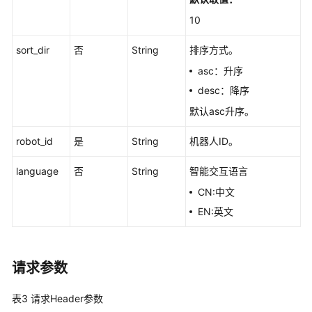
览
10
如
sort_dir
否
String
排序方式。
何
调
asc：升序
用
desc：降序
API
默认asc升序。
应
robot_id
是
String
机器人ID。
用
示
language
否
String
智能交互语言
例
CN:中文
资
EN:英文
产
管
理
请求参数
分
表3
请求Header参数
身