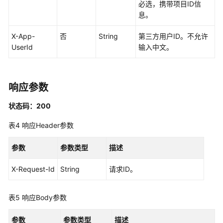
互
必选，携带项目ID信
管
息。
理
X-App-
否
String
第三方用户ID。不允许
UserId
输入中文。
智
能
交
互
响应参数
数
字
状态码：200
人
表4
响应Header参数
对
话
管
参数
参数类型
描述
理
X-Request-Id
String
请求ID。
智
能
表5
响应Body参数
交
互
参数
参数类型
描述