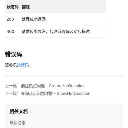
词
状态码
描述
管
理
200
处理成功返回。
400
请求传参异常，包含错误码及对应描述。
智
能
交
互
错误码
数
字
请参见
错误码
。
人
安
抚
上一篇：创建热点问题 - CreateHotQuestion
话
下一篇：查询热点问题详情 - ShowHotQuestion
术
管
理
相关文档
智
最新动态
能