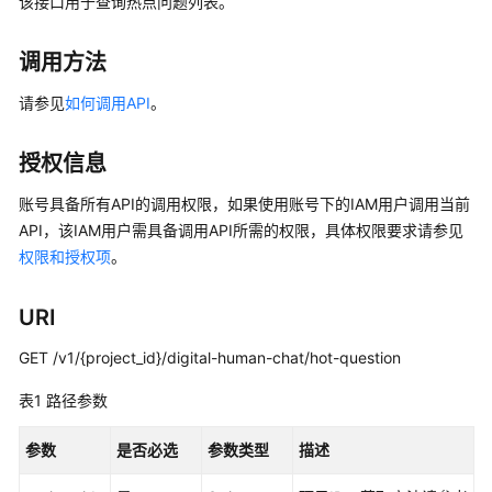
该接口用于查询热点问题列表。
公
告
调用方法
产
请参见
如何调用API
。
品
介
绍
授权信息
账号具备所有API的调用权限，如果使用账号下的IAM用户调用当前
产
API，该IAM用户需具备调用API所需的权限，具体权限要求请参见
品
彩
权限和授权项
。
页
URI
快
速
GET /v1/{project_id}/digital-human-chat/hot-question
入
表1
路径参数
门
参数
是否必选
参数类型
描述
用
户