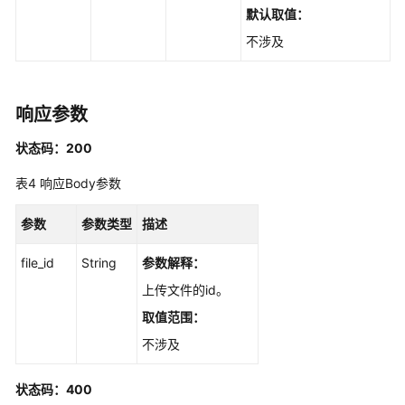
解
默认取值：
析
的
不涉及
分
片
内
响应参数
容
-
状态码：200
CreateFileDocs
表4
响应Body参数
更
新
参数
参数类型
描述
文
件
file_id
String
参数解释：
解
上传文件的id。
析
取值范围：
的
分
不涉及
片
内
状态码：400
容