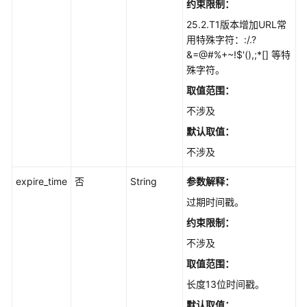
约束限制：
接
口
25.2.T1版本增加URL常
-
用特殊字符：:/.?
SearchFiles
&=@#%+~!$'(),;*[] 等特
殊字符。
下
取值范围：
载
不涉及
文
件
默认取值：
接
不涉及
口
-
expire_time
否
String
参数解释：
DownloadFiles
过期时间戳。
下
约束限制：
载
不涉及
指
取值范围：
定
ID
长度13位时间戳。
的
默认取值：