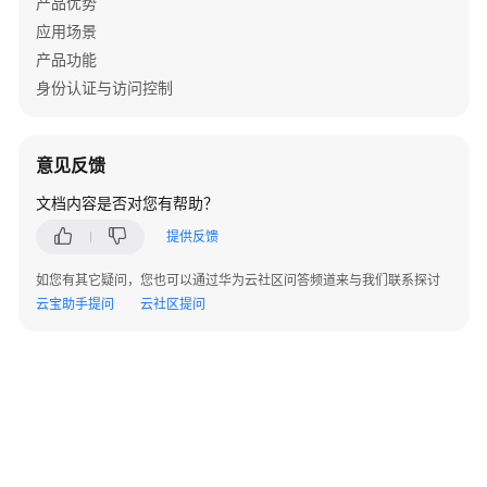
产品优势
用
应用场景
户
的
产品功能
文
身份认证与访问控制
档
解
析
意见反馈
规
则
文档内容是否对您有帮助？
定
提供反馈
义
如您有其它疑问，您也可以通过华为云社区问答频道来与我们联系探讨
任
云宝助手提问
云社区提问
务
管
理
用
户
反