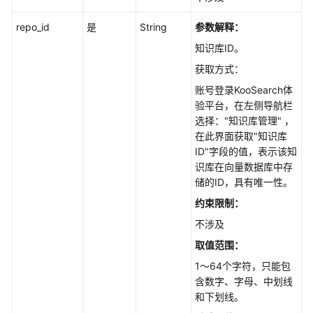
知
repo_id
是
String
参数解释：
识
库
知识库ID。
版
获取方式：
本
账号登录KooSearch体
管
验平台，在左侧导航栏
理
选择："知识库管理" ，
在此界面获取"知识库
知
ID"字段的值，表示该知
识
识库在向量数据库中存
库
储的ID，具有唯一性。
标
签
约束限制：
管
不涉及
理
取值范围：
知
1～64个字符，只能包
识
含数字、字母、中划线
库
和下划线。
目