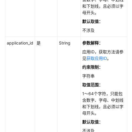
API
和下划线，且必须以字
概
母开头。
览
默认取值：
不涉及
如
何
application_id
是
String
参数解释：
调
用
应用ID，获取方法请参
API
见
获取应用ID
。
约束限制：
API
字符串
API
取值范围：
1～64个字符，只能包
知
含数字、字母、中划线
识
和下划线，且必须以字
库
母开头。
管
默认取值：
理
不涉及