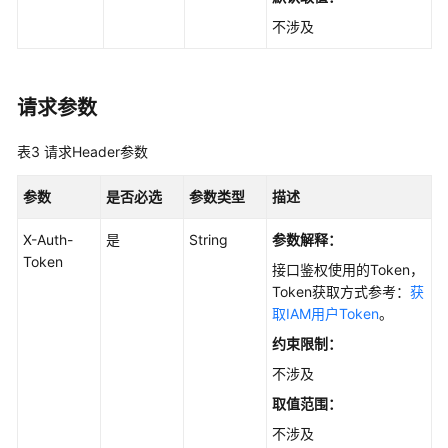
HTML
不涉及
-
PreviewFileHtml
文
请求参数
档
批
表3
请求Header参数
量
重
参数
是否必选
参数类型
描述
入
库
X-Auth-
是
String
参数解释：
接
Token
接口鉴权使用的Token，
口
Token获取方式参考：
获
-
取IAM用户Token
。
BatchRetryFiles
约束限制：
创
不涉及
建
取值范围：
文
件
不涉及