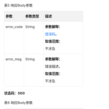
-
表5
响应Body参数
UpdateFileDocs
参数
参数类型
描述
查
看
error_code
String
参数解释：
文
错误码
。
件
取值范围：
解
析
不涉及
后
的
error_msg
String
参数解释：
分
错误描述。
片
取值范围：
内
容
不涉及
列
表
状态码：500
-
ListFileDocs
表6
响应Body参数