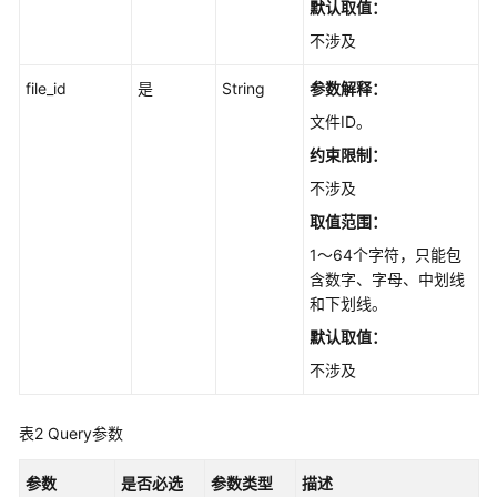
默认取值：
录
不涉及
管
理
file_id
是
String
参数解释：
结
文件ID。
构
约束限制：
化
不涉及
数
据
取值范围：
1～64个字符，只能包
文
含数字、字母、中划线
件
和下划线。
管
默认取值：
理
不涉及
上
传
表2
Query参数
文
档
参数
是否必选
参数类型
描述
接