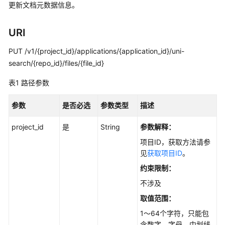
更新文档元数据信息。
用
户
指
URI
南
PUT /v1/{project_id}/applications/{application_id}/uni-
search/{repo_id}/files/{file_id}
最
佳
表1
路径参数
实
践
参数
是否必选
参数类型
描述
API
project_id
是
String
参数解释：
参
项目ID，获取方法请参
考
见
获取项目ID
。
使
约束限制：
用
不涉及
前
取值范围：
必
读
1～64个字符，只能包
含数字、字母、中划线