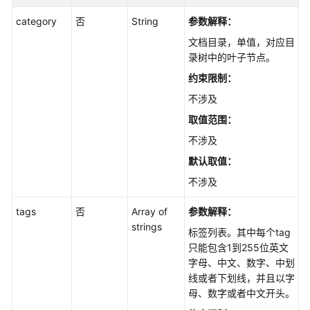
口
category
否
String
参数解释：
-
UploadFiles
文档目录，单值，对应目
录树中的叶子节点。
更
约束限制：
新
不涉及
文
档
取值范围：
元
不涉及
数
默认取值：
据
信
不涉及
息
-
tags
否
Array of
参数解释：
UpdateFileMeta
strings
标签列表。其中每个tag
只能包含1到255位英文
查
字母、中文、数字、中划
询
线或者下划线，并且以字
文
母、数字或者中文开头。
档