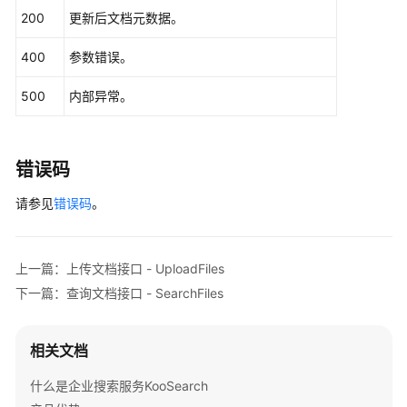
索
200
更新后文档元数据。
与
问
400
参数错误。
答
500
内部异常。
对
话
历
错误码
史
请参见
错误码
。
图
片
管
上一篇：上传文档接口 - UploadFiles
理
下一篇：查询文档接口 - SearchFiles
模
型
相关文档
管
理
什么是企业搜索服务KooSearch