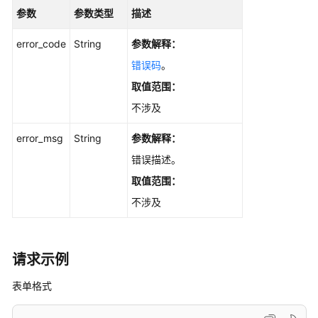
批
参数
参数类型
描述
量
删
error_code
String
参数解释：
除
错误码
。
分
取值范围：
片
-
不涉及
BatchDeleteFileDocs
error_msg
String
参数解释：
删
错误描述。
除
取值范围：
文
档
不涉及
接
口
-
请求示例
DeleteFiles
表单格式
批
量