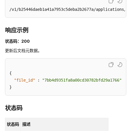
删
除
/v1/b25446daeb1a41a7953c5deba2b2677a/applications/ce
文
档
接
响应示例
口
状态码：200
-
BatchDeleteFiles
更新后文档元数据。
FAQ
管
{
理
"file_id"
:
"7bb4d9351fa8a00cd30782bfd29a1766"
}
FAQ
批
量
管
状态码
理
状态码
描述
搜