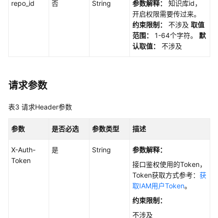
repo_id
否
String
参数解释：
知识库id，
管
开启权限需要传过来。
理
约束限制：
不涉及
取值
范围：
1-64个字符。
默
知
认取值：
不涉及
识
库
标
签
请求参数
管
理
表3
请求Header参数
知
参数
是否必选
参数类型
描述
识
库
X-Auth-
是
String
参数解释：
目
Token
接口鉴权使用的Token，
录
Token获取方式参考：
获
管
取IAM用户Token
。
理
约束限制：
结
不涉及