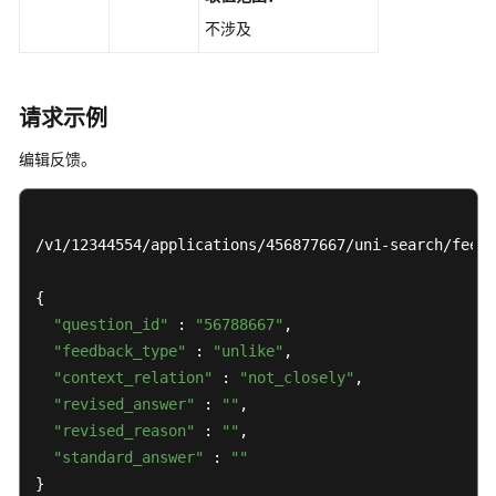
术
不涉及
语
责
任
请求示例
共
编辑反馈。
担
云
服
/v1/12344554/applications/456877667/uni-search/feedb
务
等
{

级
"question_id"
 : 
"56788667"
,

协
"feedback_type"
 : 
"unlike"
,

议
"context_relation"
 : 
"not_closely"
,

（SLA）
"revised_answer"
 : 
""
,

白
"revised_reason"
 : 
""
,

皮
"standard_answer"
 : 
""
书
}