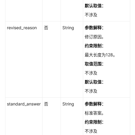
辑
默认取值：
反
馈
不涉及
-
UpdateFeedback
revised_reason
否
String
参数解释：
修订原因。
查
约束限制：
询
反
最大长度为128。
馈
取值范围：
信
不涉及
息
列
默认取值：
表
不涉及
-
ListFeedbacks
standard_answer
否
String
参数解释：
标准答案。
下
载
约束限制：
反
不涉及
馈