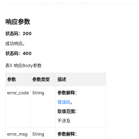
强
提
响应参数
示
词
状态码：200
管
成功响应。
理
状态码：400
结
表5
响应Body参数
果
输
参数
参数类型
描述
出
error_code
String
参数解释：
历
错误码
。
史
API
取值范围：
不涉及
公
共
error_msg
String
参数解释：
参