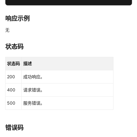
资
源
响应示例
支
无
持
区
域
状态码
系
状态码
描述
统
权
200
成功响应。
限
400
请求错误。
500
服务错误。
错误码