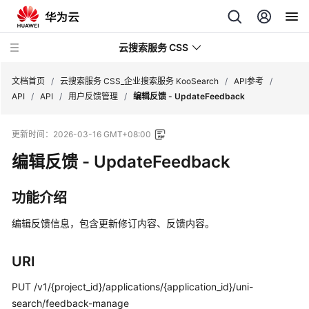
云搜索服务 CSS
文档首页
/
云搜索服务 CSS_企业搜索服务 KooSearch
/
API参考
/
API
/
API
/
用户反馈管理
/
编辑反馈 - UpdateFeedback
更新时间：
2026-03-16 GMT+08:00
编辑反馈 - UpdateFeedback
产
品
介
功能介绍
绍
编辑反馈信息，包含更新修订内容、反馈内容。
用
户
URI
指
南
PUT /v1/{project_id}/applications/{application_id}/uni-
search/feedback-manage