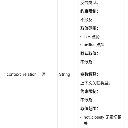
反馈类型。
用
约束限制：
户
不涉及
的
文
取值范围：
档
like-点赞
解
unlike-点踩
析
规
默认取值：
则
不涉及
定
义
context_relation
否
String
参数解释：
上下文关联类型。
任
务
约束限制：
管
不涉及
理
取值范围：
用
not_closely 无密切相
户
关