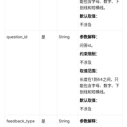
能包含字母、数字、下
搜
划线和短横线。
索
与
默认取值：
问
不涉及
答
question_id
是
String
参数解释：
对
问答id。
话
历
约束限制：
史
不涉及
取值范围：
图
片
长度在1到64之间，只
管
能包含字母、数字、下
理
划线和短横线。
默认取值：
模
不涉及
型
管
feedback_type
是
String
参数解释：
理