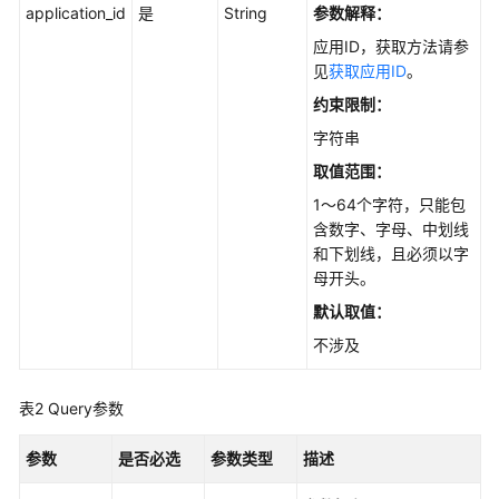
何
application_id
是
String
参数解释：
调
应用ID，获取方法请参
用
见
获取应用ID
。
API
约束限制：
API
字符串
取值范围：
API
1～64个字符，只能包
含数字、字母、中划线
知
和下划线，且必须以字
识
母开头。
库
管
默认取值：
理
不涉及
知
表2
Query参数
识
库
参数
是否必选
参数类型
描述
版
本