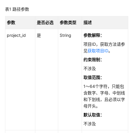
最
表1
佳
路径参数
实
践
参数
是否必选
参数类型
描述
project_id
是
String
参数解释：
API
参
项目ID，获取方法请参
考
见
获取项目ID
。
约束限制：
使
不涉及
用
前
取值范围：
必
1～64个字符，只能包
读
含数字、字母、中划线
和下划线，且必须以字
API
母开头。
概
默认取值：
览
不涉及
如