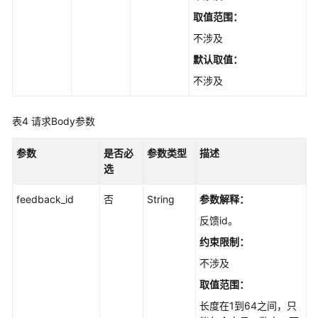
构
取值范围：
化
数
不涉及
据
默认取值：
不涉及
文
件
管
表4
请求Body参数
理
参数
是否必
参数类型
描述
FAQ
选
管
理
feedback_id
否
String
参数解释：
反馈id。
FAQ
约束限制：
批
量
不涉及
管
取值范围：
理
长度在1到64之间，只