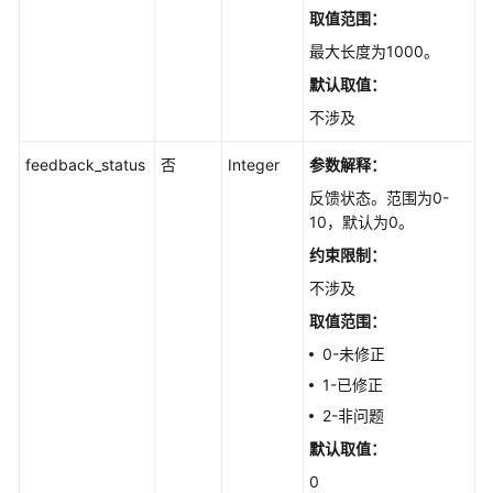
取值范围：
信
息
最大长度为1000。
列
默认取值：
表
不涉及
-
DownloadFeedbacks
feedback_status
否
Integer
参数解释：
获
反馈状态。范围为0-
取
10，默认为0。
问
约束限制：
题
不涉及
反
馈
取值范围：
-
0-未修正
ShowFeedback
1-已修正
Web
2-非问题
能
默认取值：
力
0
增