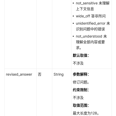
反
not_sensitive 未理解
馈
上下文信息
管
wide_off 答非所问
理
unidentified_error 未
识别问题中的错误
反
馈
not_understood 未
问
理解全部内容或要
答
求。
-
默认取值：
CreateFeedback
不涉及
反
revised_answer
否
String
参数解释：
馈
问
修订问题。
答
约束限制：
-
不涉及
DeleteFeedback
取值范围：
编
最大长度为128。