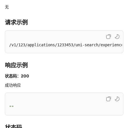
批
无
量
管
请求示例
理
搜
索
/v1/123/applications/1233453/uni-search/experience/s
与
问
答
响应示例
搜
状态码：200
索
成功响应
知
识
库
-
""
SearchInKnowledgeRepo
生
状态码