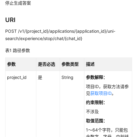
停止生成答案
用
户
指
URI
南
POST /v1/{project_id}/applications/{application_id}/uni-
search/experience/stop/chat/{chat_id}
最
佳
表1
路径参数
实
践
参数
是否必选
参数类型
描述
API
project_id
是
String
参数解释：
参
项目ID，获取方法请参
考
见
获取项目ID
。
使
约束限制：
用
不涉及
前
取值范围：
必
读
1～64个字符，只能包
含数字、字母、中划线