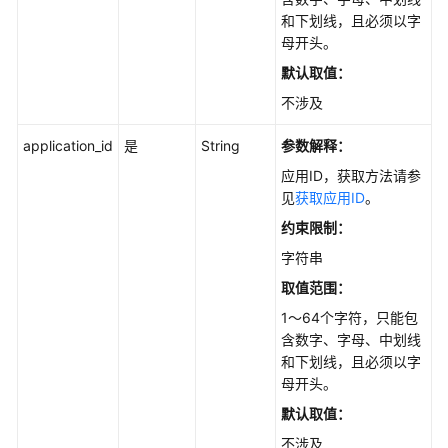
API
和下划线，且必须以字
概
母开头。
览
默认取值：
不涉及
如
何
application_id
是
String
参数解释：
调
用
应用ID，获取方法请参
API
见
获取应用ID
。
约束限制：
API
字符串
API
取值范围：
1～64个字符，只能包
知
含数字、字母、中划线
识
和下划线，且必须以字
库
母开头。
管
默认取值：
理
不涉及