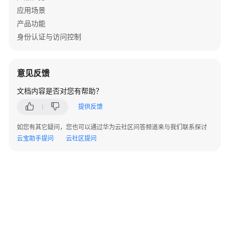
图
应用场景
片
产品功能
管
身份认证与访问控制
理
模
意见反馈
型
管
文档内容是否对您有帮助？
理
提供反馈
用
如您有其它疑问，您也可以通过华为云社区问答频道来与我们联系探讨
户
云宝助手提问
云社区提问
的
文
档
解
析
规
则
定