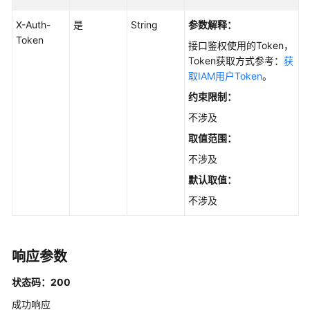
录
X-Auth-
是
String
参数解释：
管
Token
理
接口鉴权使用的Token，
Token获取方式参考：
获
结
取IAM用户Token
。
构
约束限制：
化
不涉及
数
据
取值范围：
不涉及
文
默认取值：
件
管
不涉及
理
FAQ
响应参数
管
理
状态码：200
成功响应
FAQ