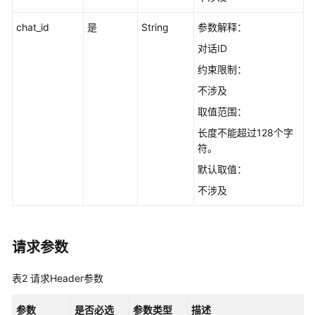
知
chat_id
是
String
参数解释：
识
库
对话ID
版
约束限制：
本
不涉及
管
理
取值范围：
长度不能超过128个字
知
符。
识
默认取值：
库
标
不涉及
签
管
理
请求参数
知
表2
请求Header参数
识
库
参数
是否必选
参数类型
描述
目