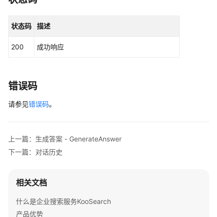
成
答
状态码
描述
案
-
200
成功响应
GenerateAnswer
停
止
错误码
生
成
请参见
错误码
。
答
案
-
上一篇：生成答案 - GenerateAnswer
StopGenerateAnswer
下一篇：对话历史
对
话
相关文档
历
史
什么是企业搜索服务KooSearch
产品优势