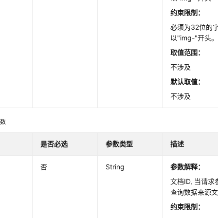
约束限制：
必须为32位的
以"img-"开头
取值范围：
不涉及
默认取值：
不涉及
参数
是否必选
参数类型
描述
否
String
参数解释：
文档ID, 当请
查询数据来源
约束限制：