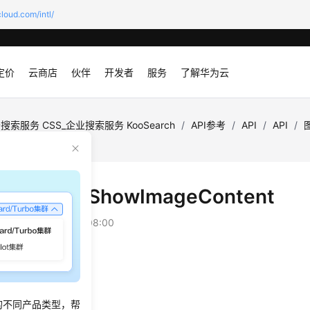
loud.com/intl/
定价
云商店
伙伴
开发者
服务
了解华为云
搜索服务 CSS_企业搜索服务 KooSearch
/
API参考
/
API
/
API
/
ontent
片内容 - ShowImageContent
：
2026-03-16 GMT+08:00
绍
取图片内容。
的不同产品类型，帮