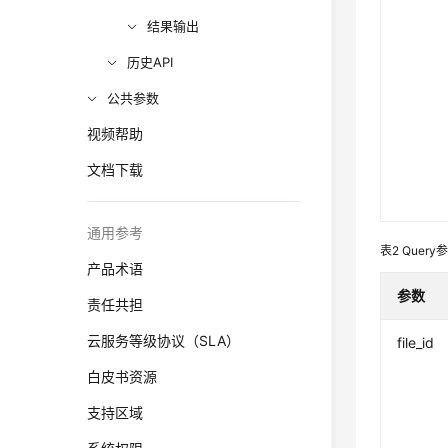
结果输出
历史API
公共参数
视频帮助
文档下载
通用参考
表2
Query
产品术语
参数
责任共担
云服务等级协议（SLA）
file_id
白皮书资源
支持区域