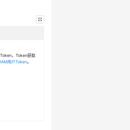
oken，Token获取
IAM用户Token
。