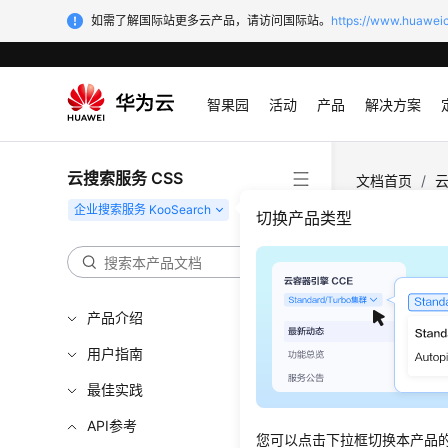
如需了解国际站更多云产品，请访问国际站。
https://www.huaweic
智果园
活动
产品
解决方案
云搜索服务 CSS
文档首页
/
云
ShowImageC
切换产品类型
获取图
产品介绍
更新时间
用户指南
功能介
最佳实践
根据ID获
API参考
您可以点击下拉框切换本产品