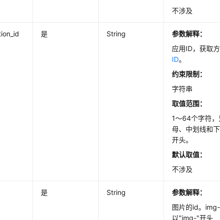
不涉及
tion_id
是
String
参数解释：
应用ID，获取
ID
。
约束限制：
字符串
取值范围：
1～64个字符
母、中划线和
开头。
默认取值：
不涉及
是
String
参数解释：
图片的id。img-[
以"img-"开头