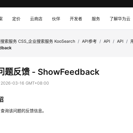
案
定价
云商店
伙伴
开发者
服务
了解华为云
搜索服务 CSS_企业搜索服务 KooSearch
/
API参考
/
API
/
API
/
dback
题反馈 - ShowFeedback
：
2026-03-16 GMT+08:00
绍
，查询该问题的反馈信息。