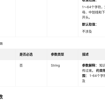
1～64个字符
母、中划线和
开头。
默认取值：
不涉及
参数
是否必选
参数类型
描述
否
String
参数解释：
知识
传过来。
约束
围：
1-64个
及
数