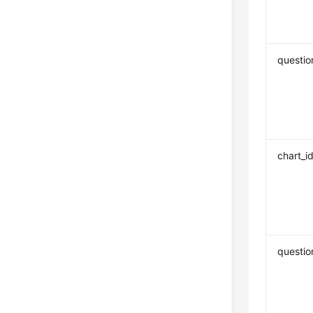
questio
chart_i
questio