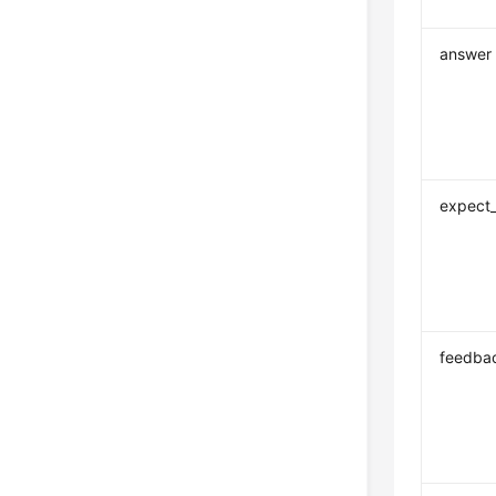
answer
expect
feedbac