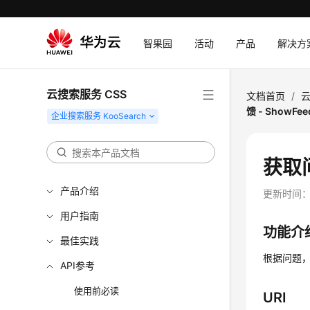
智果园
活动
产品
解决方
云搜索服务 CSS
文档首页
/
云
馈 - ShowFee
获取问
产品介绍
更新时间
用户指南
功能介
最佳实践
根据问题
API参考
使用前必读
URI