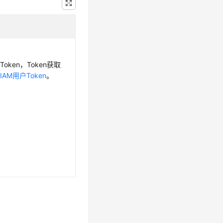
oken，Token获取
IAM用户Token
。