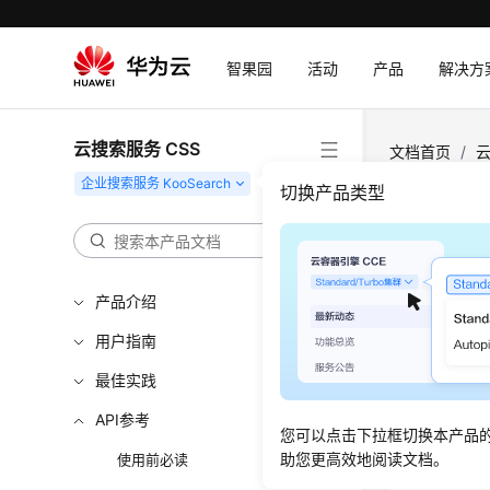
智果园
活动
产品
解决方
云搜索服务 CSS
文档首页
/
云
问答 - Search
切换产品类型
Web
产品介绍
功能介
用户指南
Web AI
最佳实践
API参考
URI
您可以点击下拉框切换本产品
助您更高效地阅读文档。
使用前必读
POST /v1/{