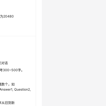
20480
轮对话
考300~500字。
偶数个，如
 Answer1, Question2,
序从旧到新