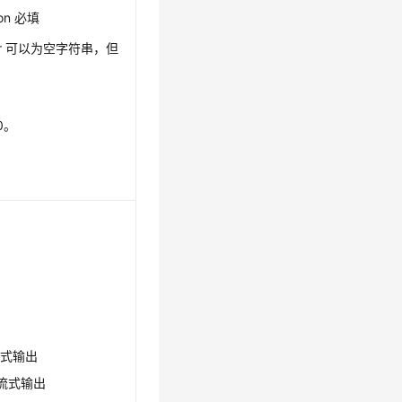
ion 必填
er 可以为空字符串，但
0。
。
流式输出
开启流式输出