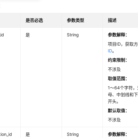
数
是否必选
参数类型
描述
_id
是
String
参数解释：
项目ID，获取
ID
。
约束限制：
不涉及
取值范围：
1～64个字符
母、中划线和
开头。
默认取值：
不涉及
tion_id
是
String
参数解释：