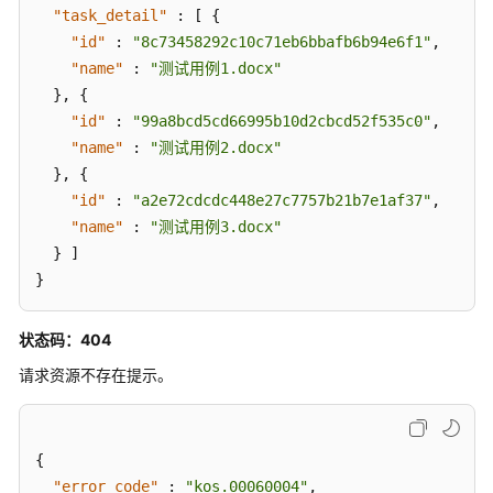
-
"task_detail"
:
[
{
DownloadFile
"id"
:
"8c73458292c10c71eb6bbafb6b94e6f1"
,
"name"
:
"测试用例1.docx"
查
}
,
{
看
"id"
:
"99a8bcd5cd66995b10d2cbcd52f535c0"
,
具
"name"
:
"测试用例2.docx"
体
}
,
{
重
试
"id"
:
"a2e72cdcdc448e27c7757b21b7e1af37"
,
内
"name"
:
"测试用例3.docx"
容
}
]
-
}
ListTaskDetail
状态码：404
用
户
请求资源不存在提示。
反
馈
管
{
理
"error_code"
:
"kos.00060004"
,