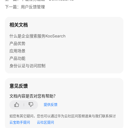
下一篇：用户反馈管理
公
共
相关文档
参
数
什么是企业搜索服务KooSearch
产品优势
视
应用场景
频
帮
产品功能
助
身份认证与访问控制
文
档
意见反馈
下
载
文档内容是否对您有帮助？
提供反馈
通
如您有其它疑问，您也可以通过华为云社区问答频道来与我们联系探讨
用
云宝助手提问
云社区提问
参