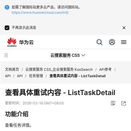
如需了解国际站更多云产品，请访问国际站。
https://www.huaweicloud.com/intl/
不再显示此消息
云搜索服务 CSS
文档首页
/
云搜索服务 CSS_企业搜索服务 KooSearch
/
API参考
/
API
/
API
/
任务管理
/
查看具体重试内容 - ListTaskDetail
查看具体重试内容 - ListTaskDetail
产
更新时间：
2026-03-16 GMT+08:00
品
功能介绍
介
绍
查看任务详情。