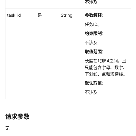
不涉及
录
管
task_id
是
String
参数解释：
理
任务ID。
结
约束限制：
构
不涉及
化
取值范围：
数
据
长度在1到64之间，且
只能包含字母、数字、
文
下划线、点和短横线。
件
默认取值：
管
不涉及
理
FAQ
管
请求参数
理
无
FAQ