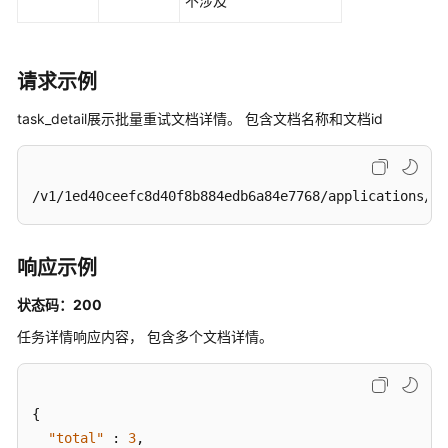
不涉及
-
SearchTasks
批
请求示例
量
task_detail展示批量重试文档详情。 包含文档名称和文档id
删
除
任
务
/v1/1ed40ceefc8d40f8b884edb6a84e7768/applications/fb
接
口
-
响应示例
BatchDeleteTasks
状态码：200
下
任务详情响应内容， 包含多个文档详情。
载
任
务
输
{
出
"total"
:
3
,