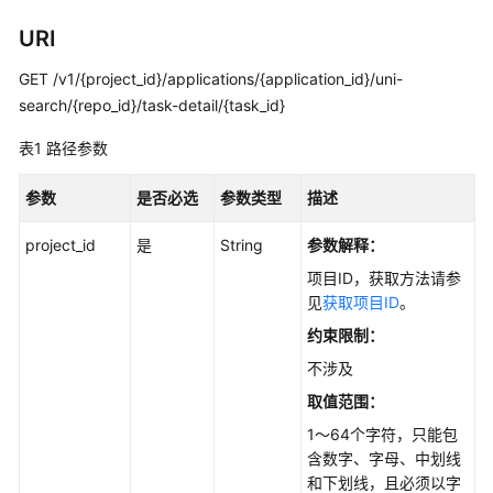
用
URI
户
指
GET /v1/{project_id}/applications/{application_id}/uni-
南
search/{repo_id}/task-detail/{task_id}
最
表1
路径参数
佳
实
参数
是否必选
参数类型
描述
践
project_id
是
String
参数解释：
API
项目ID，获取方法请参
参
见
获取项目ID
。
考
约束限制：
使
不涉及
用
取值范围：
前
1～64个字符，只能包
必
含数字、字母、中划线
读
和下划线，且必须以字