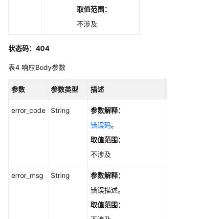
管
取值范围：
理
不涉及
批
状态码：404
量
创
表4
响应Body参数
建
任
参数
参数类型
描述
务
接
error_code
String
参数解释：
口
-
错误码
。
BatchCreateTasks
取值范围：
不涉及
查
询
error_msg
String
参数解释：
任
错误描述。
务
接
取值范围：
口