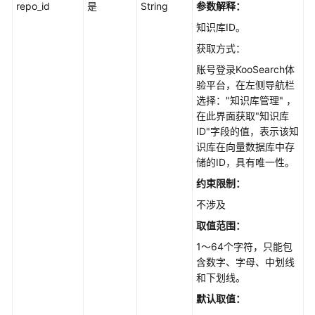
repo_id
是
String
参数解释：
知
知识库ID。
识
库
获取方式：
版
账号登录KooSearch体
本
验平台，在左侧导航栏
管
选择："知识库管理" ，
理
在此界面获取"知识库
ID"字段的值，表示该知
知
识库在向量数据库中存
识
储的ID，具有唯一性。
库
约束限制：
标
签
不涉及
管
取值范围：
理
1～64个字符，只能包
含数字、字母、中划线
知
和下划线。
识
库
默认取值：
目