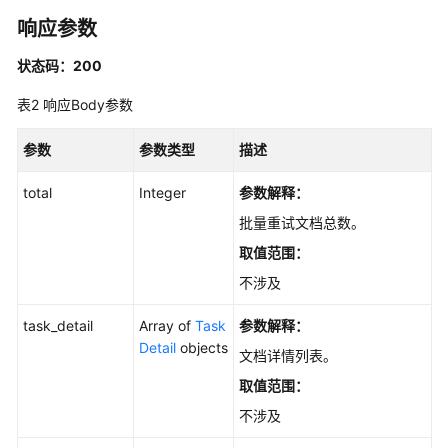
批
响应参数
量
管
状态码：200
理
表2
响应Body参数
搜
参数
索
参数类型
描述
与
total
Integer
参数解释：
问
答
批量重试文档总数。
取值范围：
对
不涉及
话
历
task_detail
Array of
Task
参数解释：
史
Detail
objects
文档详情列表。
图
取值范围：
片
不涉及
管
理