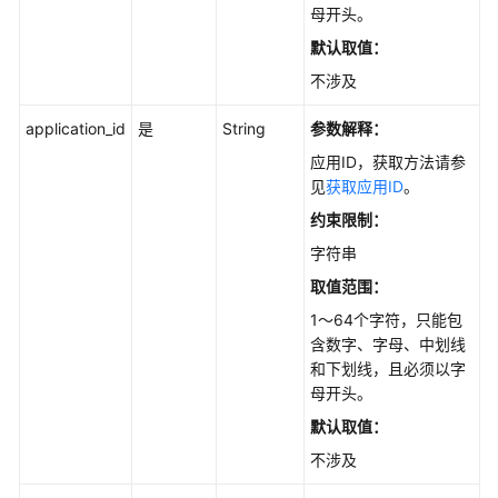
母开头。
API
概
默认取值：
览
不涉及
如
application_id
是
String
参数解释：
何
应用ID，获取方法请参
调
见
获取应用ID
。
用
API
约束限制：
字符串
API
取值范围：
API
1～64个字符，只能包
含数字、字母、中划线
和下划线，且必须以字
知
母开头。
识
库
默认取值：
管
不涉及
理