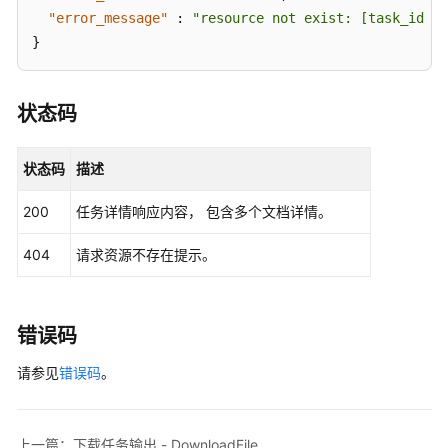
"error_message"
:
"resource not exist: [task_id: c
Web
}
能
力
增
状态码
强
提
状态码
描述
示
词
200
任务详情响应内容， 包含多个文档详情。
管
理
404
请求资源不存在提示。
结
果
错误码
输
出
请参见
错误码
。
历
史
上一篇：下载任务输出 - DownloadFile
API