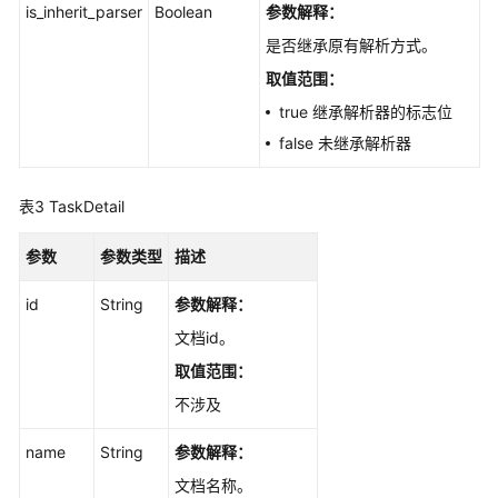
is_inherit_parser
Boolean
参数解释：
模
是否继承原有解析方式。
型
取值范围：
管
true 继承解析器的标志位
理
false 未继承解析器
用
户
表3
TaskDetail
的
文
参数
参数类型
描述
档
解
id
String
参数解释：
析
规
文档id。
则
取值范围：
定
不涉及
义
name
String
参数解释：
任
文档名称。
务