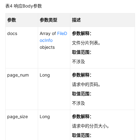
解
表4
响应Body参数
析
的
参数
参数类型
描述
分
片
docs
Array of
FileD
参数解释：
内
ocInfo
容
文件分片列表。
objects
-
取值范围：
CreateFileDocs
不涉及
更
page_num
Long
参数解释：
新
文
请求中的页码。
件
取值范围：
解
不涉及
析
的
page_size
Long
参数解释：
分
片
请求中的分页大小。
内
取值范围：
容