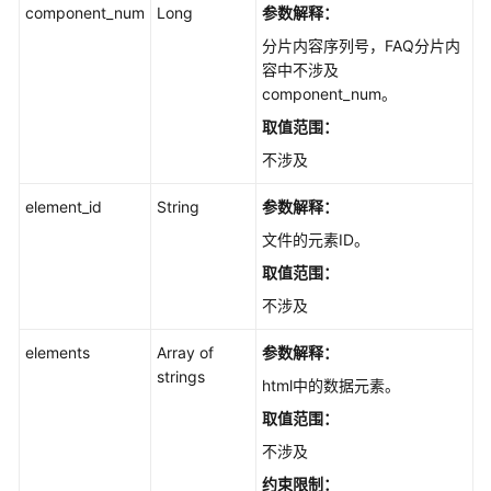
索
component_num
Long
参数解释：
与
分片内容序列号，FAQ分片内
问
容中不涉及
答
component_num。
取值范围：
对
话
不涉及
历
史
element_id
String
参数解释：
文件的元素ID。
图
取值范围：
片
管
不涉及
理
elements
Array of
参数解释：
模
strings
html中的数据元素。
型
取值范围：
管
理
不涉及
约束限制：