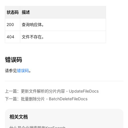
协
议
状态码
描述
（SLA）
200
查询响应体。
白
404
文件不存在。
皮
书
资
源
错误码
支
请参见
错误码
。
持
区
域
上一篇：更新文件解析的分片内容 - UpdateFileDocs
下一篇：批量删除分片 - BatchDeleteFileDocs
系
统
权
相关文档
限
什么是企业搜索服务KooSearch