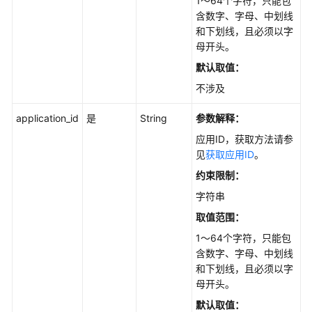
1～64个字符，只能包
API
含数字、字母、中划线
概
和下划线，且必须以字
览
母开头。
默认取值：
如
不涉及
何
调
application_id
是
String
参数解释：
用
API
应用ID，获取方法请参
见
获取应用ID
。
API
约束限制：
字符串
API
取值范围：
知
1～64个字符，只能包
识
含数字、字母、中划线
库
和下划线，且必须以字
管
母开头。
理
默认取值：