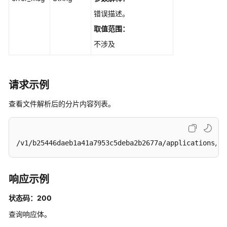
历
错误描述。
史
取值范围：
API
不涉及
公
共
参
请求示例
数
查看文件解析后的分片内容列表。
视
频
帮
/v1/b25446daeb1a41a7953c5deba2b2677a/applications/ce
助
文
响应示例
档
下
状态码：200
载
查询响应体。