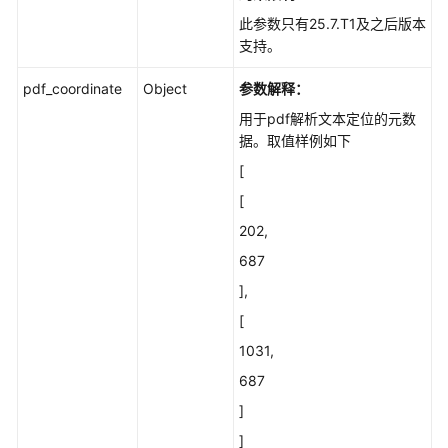
用
此参数只有25.7.T1及之后版本
户
支持。
的
文
pdf_coordinate
Object
参数解释：
档
解
用于pdf解析文本定位的元数
析
据。取值样例如下
规
[
则
[
定
义
202,
687
任
],
务
管
[
理
1031,
687
用
户
]
反
]