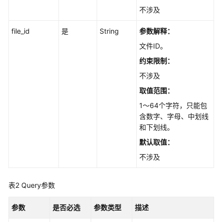
知
不涉及
识
file_id
是
String
参数解释：
库
版
文件ID。
本
约束限制：
管
理
不涉及
取值范围：
知
1～64个字符，只能包
识
含数字、字母、中划线
库
和下划线。
标
签
默认取值：
管
不涉及
理
表2
Query参数
知
识
参数
是否必选
参数类型
描述
库
目