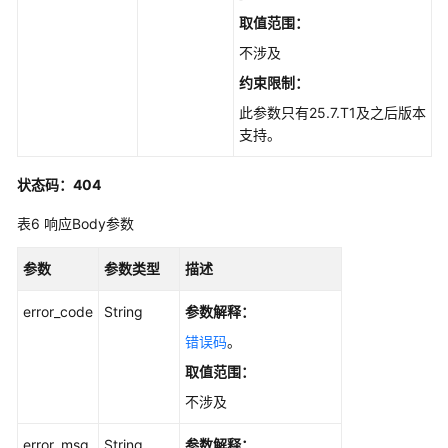
馈
取值范围：
管
理
不涉及
约束限制：
Web
此参数只有25.7.T1及之后版本
能
支持。
力
增
强
状态码：404
表6
响应Body参数
提
示
参数
参数类型
描述
词
管
error_code
String
参数解释：
理
错误码
。
结
取值范围：
果
不涉及
输
出
error_msg
String
参数解释：