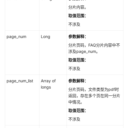
删
分片内容。
除
文
取值范围：
档
不涉及
接
口
page_num
Long
参数解释：
-
分片页码，FAQ分片内容中不
BatchDeleteFiles
涉及page_num。
FAQ
取值范围：
管
不涉及
理
page_num_list
Array of
参数解释：
FAQ
longs
分片页码，文件类型为pdf时
批
返回，存在多个页在同一分片
量
中情况。
管
取值范围：
理
不涉及
搜