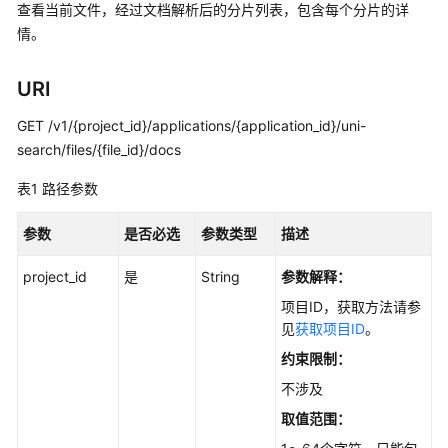
查看当前文件，经过文档解析后的分片列表，包含每个分片的详
用
情。
户
指
南
URI
GET /v1/{project_id}/applications/{application_id}/uni-
最
search/files/{file_id}/docs
佳
实
表1
路径参数
践
参数
是否必选
参数类型
描述
API
参
project_id
是
String
参数解释：
考
项目ID，获取方法请参
见
获取项目ID
。
使
用
约束限制：
前
不涉及
必
取值范围：
读