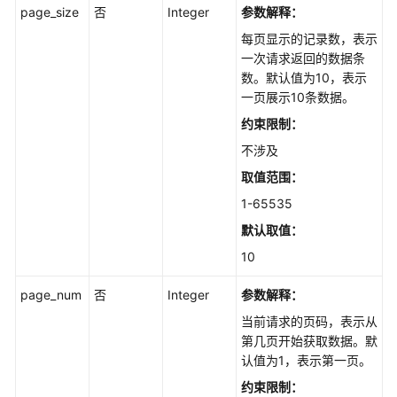
page_size
否
Integer
参数解释：
录
管
每页显示的记录数，表示
理
一次请求返回的数据条
数。默认值为10，表示
结
一页展示10条数据。
构
约束限制：
化
不涉及
数
据
取值范围：
1-65535
文
默认取值：
件
管
10
理
page_num
否
Integer
参数解释：
上
当前请求的页码，表示从
传
第几页开始获取数据。默
文
认值为1，表示第一页。
档
约束限制：
接