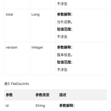
不涉及
-
UpdateFileDocs
total
Long
参数解释：
查
分片总数。
看
取值范围：
文
不涉及
件
解
version
Integer
参数解释：
析
后
版本信息。
的
取值范围：
分
不涉及
片
内
容
表5
FileDocInfo
列
表
参数
参数类型
描述
-
ListFileDocs
id
String
参数解释：