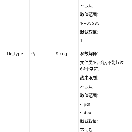
口
不涉及
-
取值范围：
UploadFiles
1～65535
更
默认取值：
新
1
文
档
file_type
否
String
参数解释：
元
文件类型, 长度不能超过
数
64个字符。
据
信
约束限制：
息
不涉及
-
UpdateFileMeta
取值范围：
pdf
查
doc
询
默认取值：
文
档
不涉及