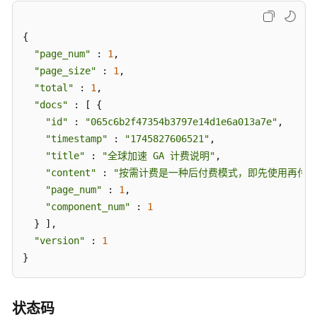
通
用
{

参
"page_num"
 : 
1
,

考
"page_size"
 : 
1
,

"total"
 : 
1
,

产
"docs"
 : [ {

品
"id"
 : 
"065c6b2f47354b3797e14d1e6a013a7e"
,

术
"timestamp"
 : 
"1745827606521"
,

语
"title"
 : 
"全球加速 GA 计费说明"
,

责
"content"
 : 
"按需计费是一种后付费模式，即先使用再付
任
"page_num"
 : 
1
,

共
"component_num"
 : 
1
担
  } ],

"version"
 : 
1
云
}
服
务
等
状态码
级