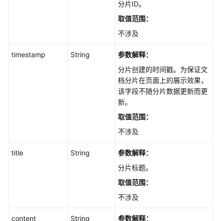
分片ID。
批
量
取值范围：
删
不涉及
除
分
timestamp
String
参数解释：
片
分片创建的时间戳。为保证文
-
档分片在页面上的展示效果，
BatchDeleteFileDocs
该字段不随分片数据更新而更
新。
删
除
取值范围：
文
不涉及
档
接
title
String
参数解释：
口
分片标题。
-
DeleteFiles
取值范围：
不涉及
批
量
content
String
参数解释：