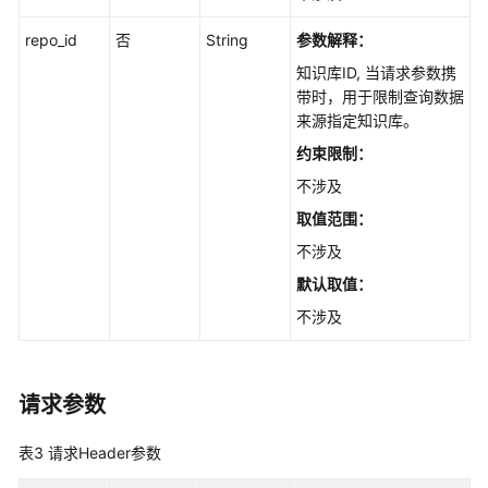
接
口
repo_id
否
String
参数解释：
-
知识库ID, 当请求参数携
SearchFiles
带时，用于限制查询数据
来源指定知识库。
下
约束限制：
载
文
不涉及
件
取值范围：
接
不涉及
口
-
默认取值：
DownloadFiles
不涉及
下
载
指
请求参数
定
ID
表3
请求Header参数
的