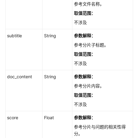
参考文件名称。
取值范围：
不涉及
subtitle
String
参数解释：
参考分片子标题。
取值范围：
不涉及
doc_content
String
参数解释：
参考分片内容。
取值范围：
不涉及
score
Float
参数解释：
参考分片与问题的相关性得
分。