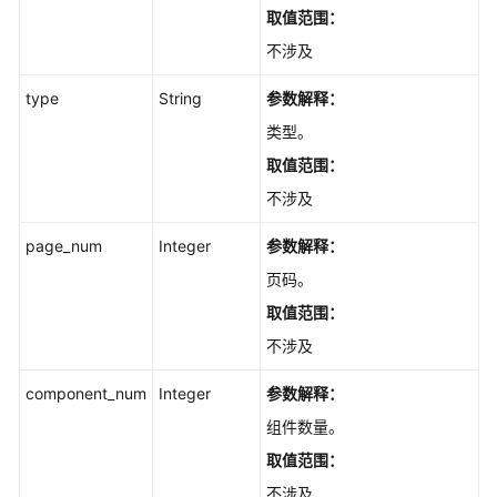
取值范围：
不涉及
type
String
参数解释：
类型。
取值范围：
不涉及
page_num
Integer
参数解释：
页码。
取值范围：
不涉及
component_num
Integer
参数解释：
组件数量。
取值范围：
不涉及