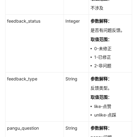
不涉及
feedback_status
Integer
参数解释：
是否有问题反馈。
取值范围：
0-未修正
1-已修正
2-非问题
feedback_type
String
参数解释：
反馈类型。
取值范围：
like-点赞
unlike-点踩
pangu_question
String
参数解释：