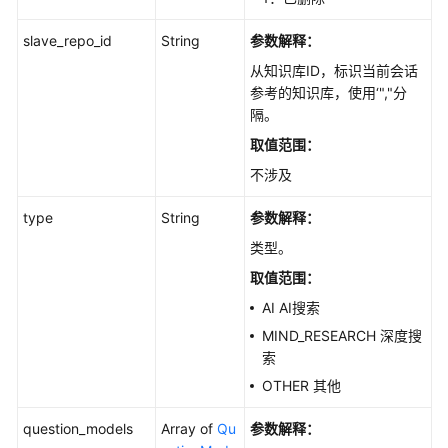
slave_repo_id
String
参数解释：
从知识库ID，标识当前会话
参考的知识库，使用‘","分
隔。
取值范围：
不涉及
type
String
参数解释：
类型。
取值范围：
AI AI搜索
MIND_RESEARCH 深度搜
索
OTHER 其他
question_models
Array of
Qu
参数解释：