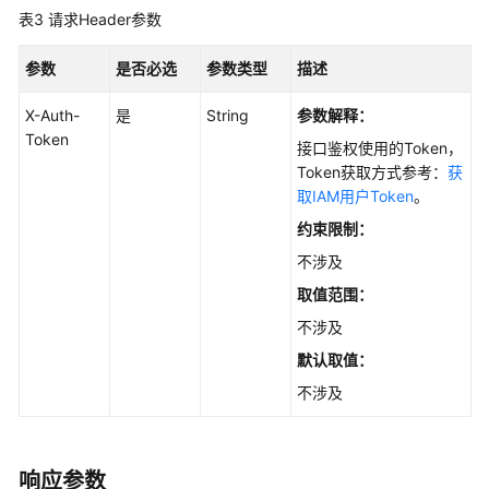
历
表3
请求Header参数
史
-
参数
是否必选
参数类型
描述
BatchDeleteChatHistory
X-Auth-
是
String
参数解释：
图
Token
接口鉴权使用的Token，
片
Token获取方式参考：
获
管
取IAM用户Token
。
理
约束限制：
模
不涉及
型
取值范围：
管
理
不涉及
默认取值：
用
不涉及
户
的
文
档
响应参数