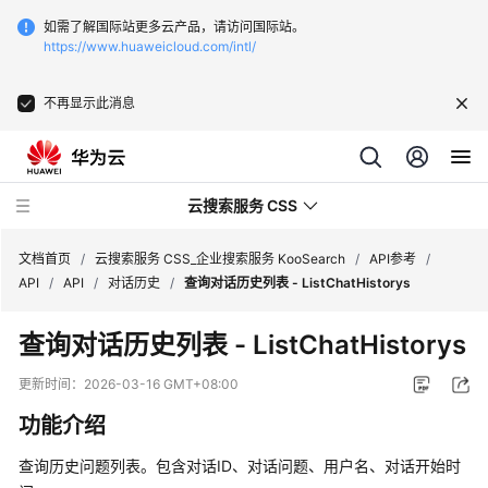
如需了解国际站更多云产品，请访问国际站。
https://www.huaweicloud.com/intl/
不再显示此消息
云搜索服务 CSS
文档首页
/
云搜索服务 CSS_企业搜索服务 KooSearch
/
API参考
/
API
/
API
/
对话历史
/
查询对话历史列表 - ListChatHistorys
查询对话历史列表 - ListChatHistorys
产
更新时间：
2026-03-16 GMT+08:00
品
功能介绍
介
绍
查询历史问题列表。包含对话ID、对话问题、用户名、对话开始时