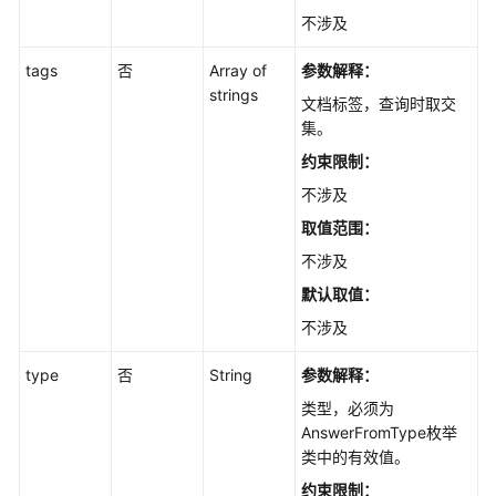
批
不涉及
量
管
tags
否
Array of
参数解释：
理
strings
文档标签，查询时取交
集。
搜
约束限制：
索
与
不涉及
问
取值范围：
答
不涉及
对
默认取值：
话
不涉及
历
史
type
否
String
参数解释：
类型，必须为
查
AnswerFromType枚举
询
类中的有效值。
对
话
约束限制：