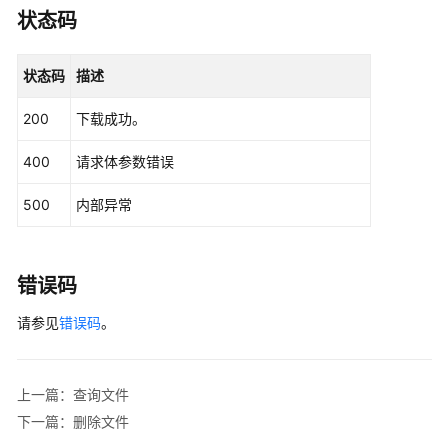
下
状态码
载
文
状态码
描述
件
200
下载成功。
删
除
400
请求体参数错误
文
件
500
内部异常
FAQ
管
理
错误码
请参见
错误码
。
FAQ
批
量
管
上一篇：查询文件
理
下一篇：删除文件