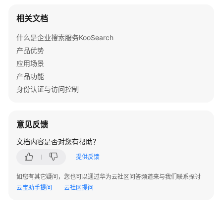
搜
索
相关文档
与
什么是企业搜索服务KooSearch
问
答
产品优势
应用场景
对
产品功能
话
身份认证与访问控制
历
史
意见反馈
图
片
文档内容是否对您有帮助？
管
提供反馈
理
如您有其它疑问，您也可以通过华为云社区问答频道来与我们联系探讨
模
云宝助手提问
云社区提问
型
管
理