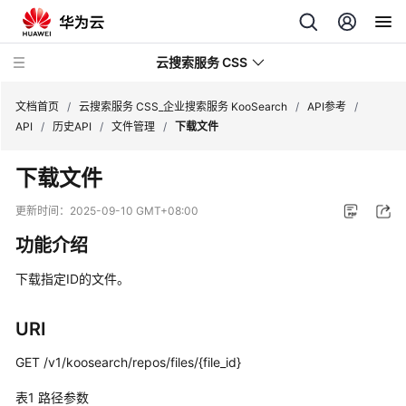
云搜索服务 CSS
文档首页
/
云搜索服务 CSS_企业搜索服务 KooSearch
/
API参考
/
API
/
历史API
/
文件管理
/
下载文件
下载文件
产
更新时间：
2025-09-10 GMT+08:00
品
功能介绍
介
绍
下载指定ID的文件。
用
URI
户
指
GET /v1/koosearch/repos/files/{file_id}
南
表1
路径参数