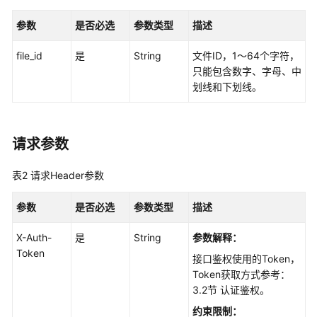
最
佳
参数
是否必选
参数类型
描述
实
践
file_id
是
String
文件ID，1～64个字符，
只能包含数字、字母、中
API
划线和下划线。
参
考
请求参数
使
用
表2
请求Header参数
前
必
参数
是否必选
参数类型
描述
读
X-Auth-
是
String
参数解释：
API
Token
接口鉴权使用的Token，
概
Token获取方式参考：
览
3.2节 认证鉴权。
如
约束限制：