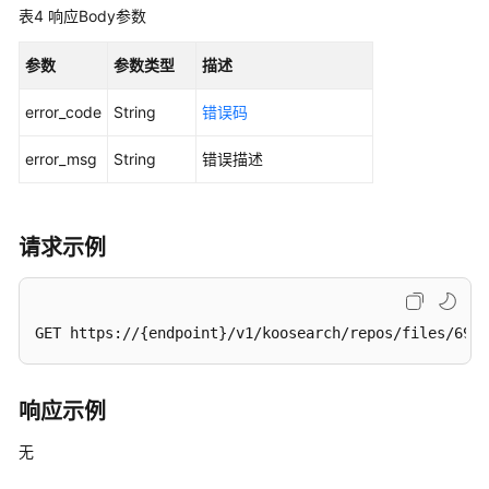
构
表4
响应Body参数
化
数
参数
参数类型
描述
据
error_code
String
错误码
文
error_msg
件
String
错误描述
管
理
请求示例
上
传
文
件
GET https://{endpoint}/v1/koosearch/repos/files/6969
查
询
响应示例
文
无
件