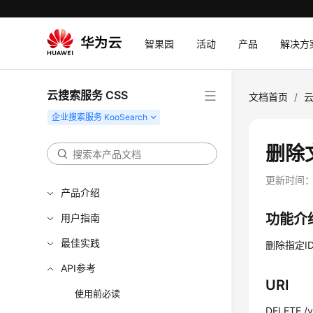
智果园
活动
产品
解决方
云搜索服务 CSS
文档首页
/
云
删除
更新时间
产品介绍
功能介
用户指南
最佳实践
删除指定I
API参考
URI
使用前必读
DELETE /v1