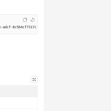
e-adcf-8c5b4cf7317c/files/69692c309a37a00ae746a926a81e5d