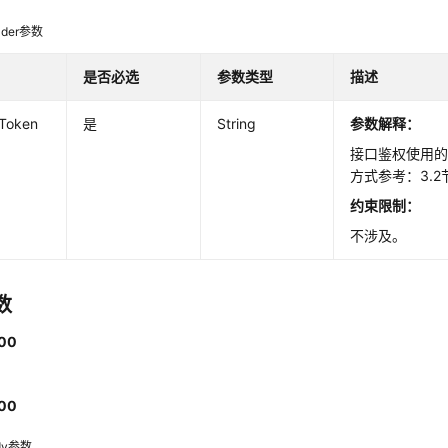
der参数
是否必选
参数类型
描述
-Token
是
String
参数解释：
接口鉴权使用的T
方式参考：3.2
约束限制：
不涉及。
数
00
。
00
dy参数