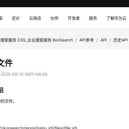
案
定价
云商店
伙伴
开发者
服务
了解华为云
搜索服务 CSS_企业搜索服务 KooSearch
/
API参考
/
API
/
历史API
文件
：
2025-09-10 GMT+08:00
绍
D的文件。
/koosearch/repos/{repo_id}/files/{file_id}