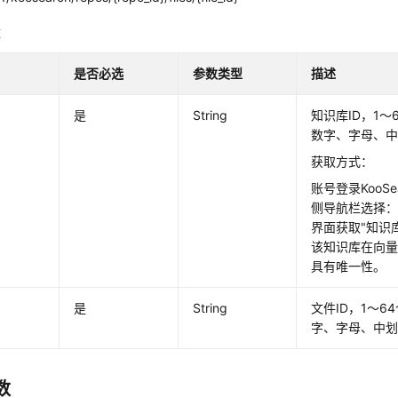
数
是否必选
参数类型
描述
是
String
知识库ID，1
数字、字母、
获取方式：
账号登录KooS
侧导航栏选择：
界面获取"知识
该知识库在向量
具有唯一性。
是
String
文件ID，1～
字、字母、中
数