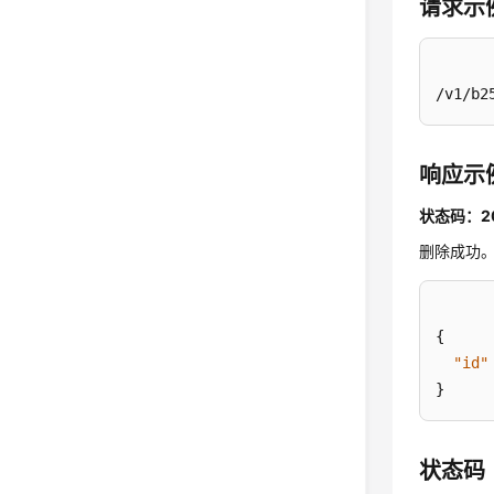
请求示
/v1/b2
响应示
状态码：2
删除成功
{
"id"
}
状态码