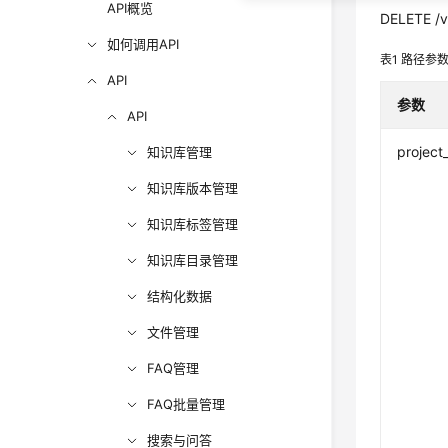
API概览
DELETE /v1
如何调用API
表1
路径参
API
参数
API
project
知识库管理
知识库版本管理
知识库标签管理
知识库目录管理
结构化数据
文件管理
FAQ管理
FAQ批量管理
搜索与问答