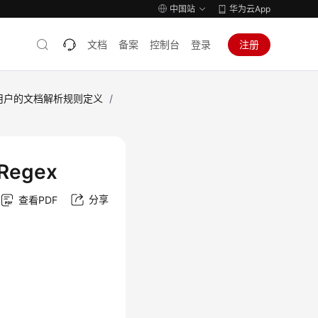
中国站
华为云App
文档
备案
控制台
登录
注册
用户的文档解析规则定义
/
Regex
分享
查看PDF