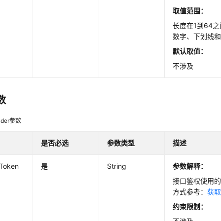
取值范围：
长度在1到64
数字、下划线
默认取值：
不涉及
数
der参数
是否必选
参数类型
描述
-Token
是
String
参数解释：
接口鉴权使用的T
方式参考：
获取
约束限制：