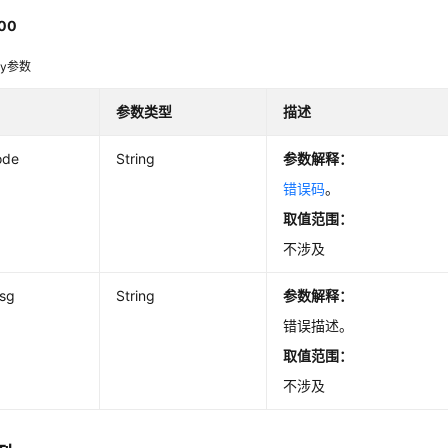
00
dy参数
参数类型
描述
ode
String
参数解释：
错误码
。
取值范围：
不涉及
msg
String
参数解释：
错误描述。
取值范围：
不涉及