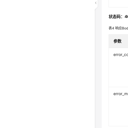
状态码：4
表4
响应Bo
参数
error_c
error_