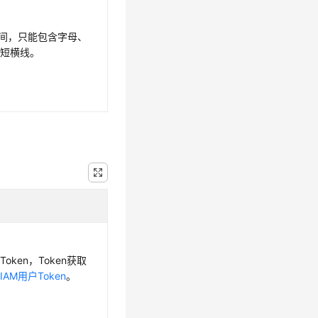
之间，只能包含字母、
和短横线。
oken，Token获取
IAM用户Token
。