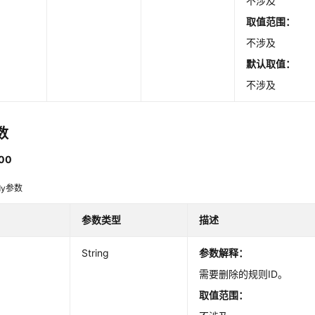
不涉及
取值范围：
不涉及
默认取值：
不涉及
数
00
dy参数
参数类型
描述
String
参数解释：
需要删除的规则ID。
取值范围：