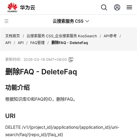
云搜索服务 CSS
文档首页
/
云搜索服务 CSS_企业搜索服务 KooSearch
/
API参考
/
API
/
API
/
FAQ管理
/
删除FAQ - DeleteFaq
更新时间：
2026-03-16 GMT+08:00
删除FAQ - DeleteFaq
产
品
介
功能介绍
绍
根据知识库ID和FAQ的ID，删除FAQ。
用
户
URI
指
南
DELETE /v1/{project_id}/applications/{application_id}/uni-
search/faq/{repo_id}/{faq_id}