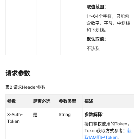
构
取值范围：
化
数
1～64个字符，只能包
据
含数字、字母、中划线
和下划线。
文
默认取值：
件
不涉及
管
理
FAQ
请求参数
管
理
表2
请求Header参数
创
参数
是否必选
参数类型
描述
建
FAQ
X-Auth-
是
String
参数解释：
-
Token
接口鉴权使用的Token，
CreateFaq
Token获取方式参考：
获
取IAM用户Token
。