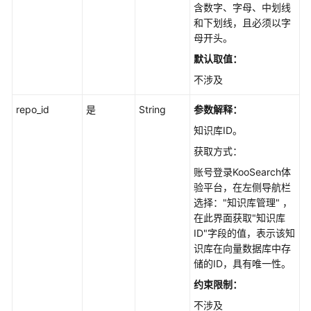
管
含数字、字母、中划线
理
和下划线，且必须以字
母开头。
知
默认取值：
识
不涉及
库
标
repo_id
是
String
参数解释：
签
管
知识库ID。
理
获取方式：
账号登录KooSearch体
知
验平台，在左侧导航栏
识
选择："知识库管理" ，
库
在此界面获取"知识库
目
ID"字段的值，表示该知
录
识库在向量数据库中存
管
储的ID，具有唯一性。
理
约束限制：
结
不涉及