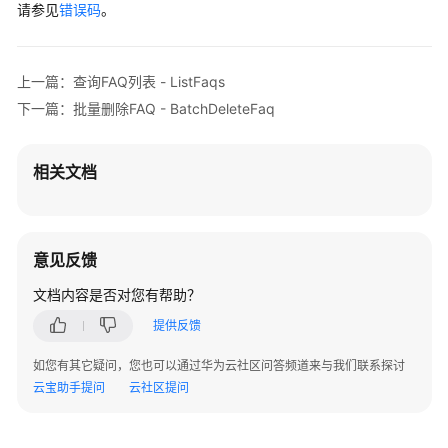
搜
请参见
错误码
。
索
与
问
上一篇：查询FAQ列表 - ListFaqs
答
下一篇：批量删除FAQ - BatchDeleteFaq
对
话
相关文档
历
史
图
意见反馈
片
管
文档内容是否对您有帮助？
理
提供反馈
模
如您有其它疑问，您也可以通过华为云社区问答频道来与我们联系探讨
型
云宝助手提问
云社区提问
管
理