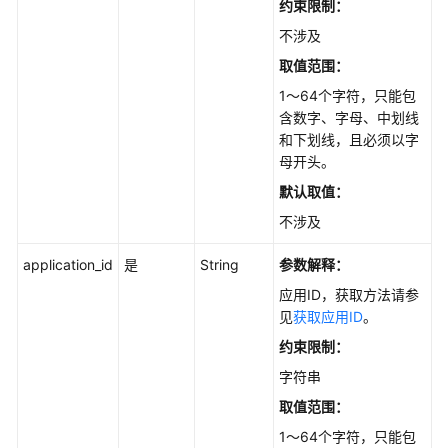
约束限制：
何
调
不涉及
用
取值范围：
API
1～64个字符，只能包
含数字、字母、中划线
API
和下划线，且必须以字
母开头。
API
默认取值：
知
不涉及
识
库
application_id
是
String
参数解释：
管
应用ID，获取方法请参
理
见
获取应用ID
。
约束限制：
知
识
字符串
库
取值范围：
版
本
1～64个字符，只能包