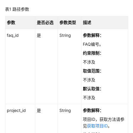
最
表1
佳
路径参数
实
践
参数
是否必选
参数类型
描述
faq_id
是
String
参数解释：
API
参
FAQ编号。
考
约束限制：
不涉及
使
用
取值范围：
前
不涉及
必
默认取值：
读
不涉及
API
概
project_id
是
String
参数解释：
览
项目ID，获取方法请参
见
获取项目ID
。
如