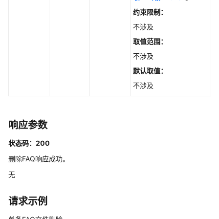
更
约束限制：
新
FAQ
不涉及
-
取值范围：
UpdateFaq
不涉及
获
默认取值：
取
不涉及
FAQ
-
ShowFaq
响应参数
查
状态码：200
询
FAQ
删除FAQ响应成功。
列
无
表
-
ListFaqs
请求示例