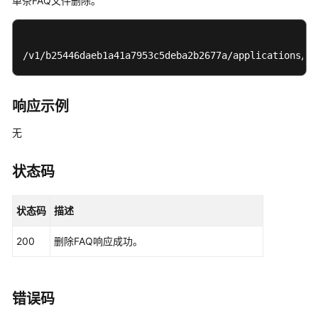
单条FAQ文件删除。
删
除
FAQ
-
/v1/b25446daeb1a41a7953c5deba2b2677a/applications/be
DeleteFaq
批
响应示例
量
删
无
除
FAQ
状态码
-
BatchDeleteFaq
状态码
描述
FAQ
200
删除FAQ响应成功。
批
量
管
理
错误码