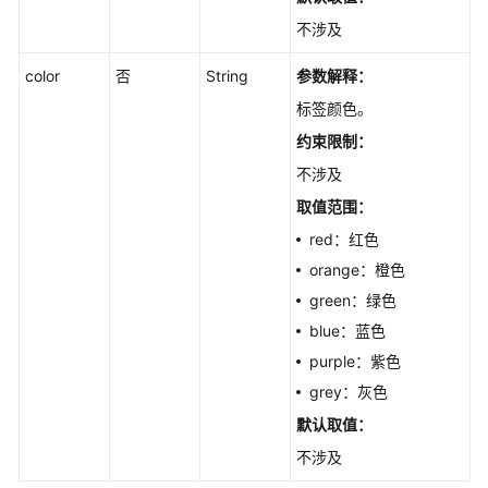
理
不涉及
FAQ
color
批
否
String
参数解释：
量
标签颜色。
管
约束限制：
理
不涉及
搜
取值范围：
索
red：红色
与
问
orange：橙色
答
green：绿色
blue：蓝色
对
purple：紫色
话
历
grey：灰色
史
默认取值：
不涉及
图