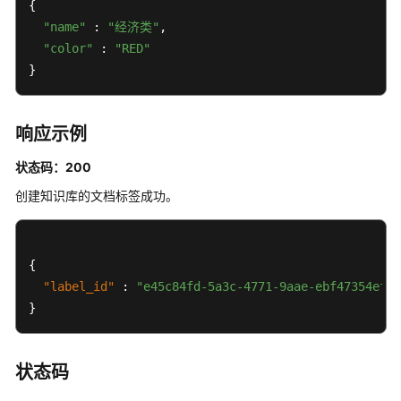
{

帮
"name"
 : 
"经济类"
,

助
"color"
 : 
"RED"
}
文
档
下
响应示例
载
状态码：200
通
创建知识库的文档标签成功。
用
参
考
{
"label_id"
:
"e45c84fd-5a3c-4771-9aae-ebf47354efac
产
}
品
术
语
状态码
责