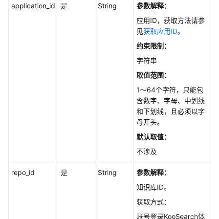
何
application_id
是
String
参数解释：
调
应用ID，获取方法请参
用
见
获取应用ID
。
API
约束限制：
API
字符串
取值范围：
API
1～64个字符，只能包
含数字、字母、中划线
知
和下划线，且必须以字
识
母开头。
库
管
默认取值：
理
不涉及
知
repo_id
是
String
参数解释：
识
知识库ID。
库
获取方式：
版
本
账号登录KooSearch体