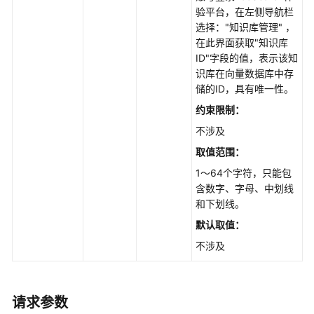
管
验平台，在左侧导航栏
理
选择："知识库管理" ，
在此界面获取"知识库
知
ID"字段的值，表示该知
识
识库在向量数据库中存
库
储的ID，具有唯一性。
标
约束限制：
签
不涉及
管
理
取值范围：
1～64个字符，只能包
查
含数字、字母、中划线
询
和下划线。
知
默认取值：
识
库
不涉及
下
的
所
请求参数
有