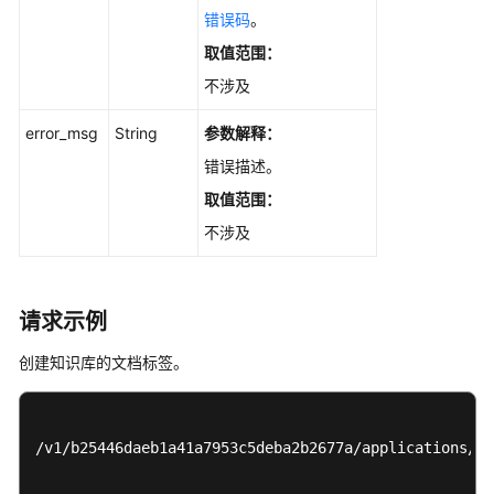
错误码
。
词
管
取值范围：
理
不涉及
结
error_msg
String
参数解释：
果
错误描述。
输
出
取值范围：
不涉及
历
史
API
请求示例
公
创建知识库的文档标签。
共
参
数
/v1/b25446daeb1a41a7953c5deba2b2677a/applications/50
视
频