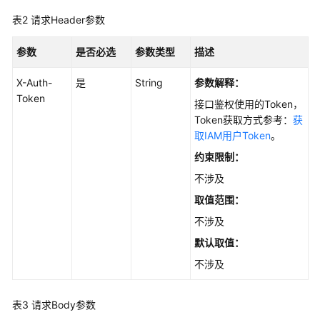
标
表2
请求Header参数
签
-
ListLabel
参数
是否必选
参数类型
描述
X-Auth-
是
String
参数解释：
创
Token
建
接口鉴权使用的Token，
标
Token获取方式参考：
获
签
取IAM用户Token
。
-
约束限制：
CreateLabel
不涉及
删
取值范围：
除
不涉及
标
签
默认取值：
-
不涉及
DeleteLabel
表3
请求Body参数
知