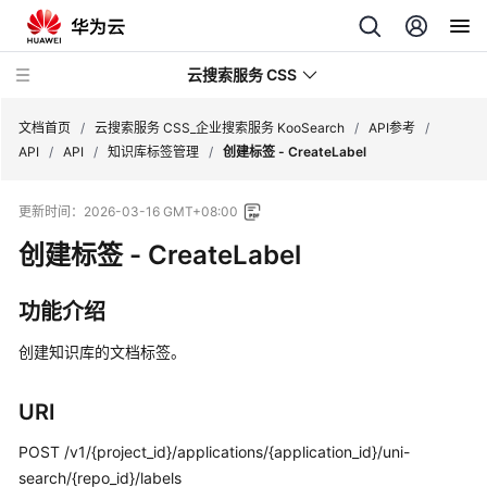
云搜索服务 CSS
文档首页
/
云搜索服务 CSS_企业搜索服务 KooSearch
/
API参考
/
API
/
API
/
知识库标签管理
/
创建标签 - CreateLabel
更新时间：
2026-03-16 GMT+08:00
创建标签 - CreateLabel
产
品
介
功能介绍
绍
创建知识库的文档标签。
用
户
URI
指
南
POST /v1/{project_id}/applications/{application_id}/uni-
search/{repo_id}/labels