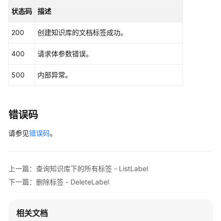
任
状态码
描述
共
担
200
创建知识库的文档标签成功。
云
400
请求体参数错误。
服
务
500
内部异常。
等
级
协
错误码
议
（SLA）
请参见
错误码
。
白
皮
上一篇：查询知识库下的所有标签 - ListLabel
书
下一篇：删除标签 - DeleteLabel
资
源
相关文档
支