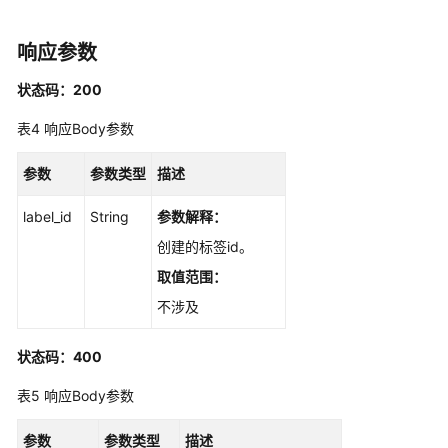
片
管
理
响应参数
状态码：200
模
型
表4
响应Body参数
管
理
参数
参数类型
描述
用
label_id
String
参数解释：
户
创建的标签id。
的
文
取值范围：
档
不涉及
解
析
状态码：400
规
则
表5
响应Body参数
定
义
参数
参数类型
描述