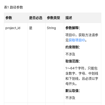
最
表1
佳
路径参数
实
践
参数
是否必选
参数类型
描述
project_id
是
String
参数解释：
API
参
项目ID，获取方法请参
考
见
获取项目ID
。
约束限制：
使
不涉及
用
前
取值范围：
必
1～64个字符，只能包
读
含数字、字母、中划线
和下划线，且必须以字
API
母开头。
概
默认取值：
览
不涉及
如