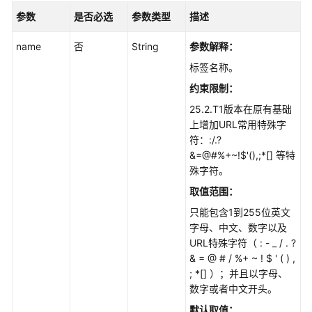
识
参数
是否必选
参数类型
描述
库
目
name
否
String
参数解释：
录
管
标签名称。
理
约束限制：
25.2.T1版本在原有基础
结
上增加URL常用特殊字
构
符：:/.?
化
&=@#%+~!$'(),;*[] 等特
数
殊字符。
据
取值范围：
文
只能包含1到255位英文
件
字母、中文、数字以及
管
URL特殊字符（ : - _ / . ?
理
& = @ # / %+ ~ ! $ ' ( ) ,
; *[] ）；并且以字母、
FAQ
数字或者中文开头。
管
默认取值：