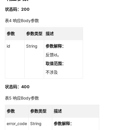
ShowFeedback
状态码：200
Web
能
表4
响应Body参数
力
增
参数
参数类型
描述
强
id
String
参数解释：
提
反馈id。
示
取值范围：
词
管
不涉及
理
状态码：400
结
表5
响应Body参数
果
输
出
参数
参数类型
描述
error_code
String
参数解释：
历