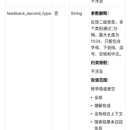
不涉及
管
理
feedback_second_type
否
String
参数解释：
反馈二级类型，多
用
个类别通过','分
户
隔，最大长度为
反
1024，只能包含
馈
字母、下划线、逗
管
号、空格和中文。
理
约束限制：
反
不涉及
馈
取值范围：
问
答
枚举值或者空
-
全部
CreateFeedback
理解有误
反
没有结合上下文
馈
搜索结果未召回
问
信息