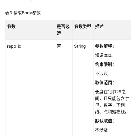
录
管
表3
请求Body参数
理
参数
是否必
参数类型
描述
结
选
构
化
repo_id
否
String
参数解释：
数
知识库id。
据
约束限制：
文
不涉及
件
取值范围：
管
长度在1到128之
理
间，且只能包含字
母、数字、下划
FAQ
线、点和短横线。
管
理
默认取值：
不涉及
FAQ