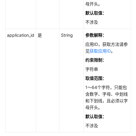
母开头。
API
概
默认取值：
览
不涉及
如
application_id
是
String
参数解释：
何
应用ID，获取方法请参
调
见
获取应用ID
。
用
API
约束限制：
字符串
API
取值范围：
API
1～64个字符，只能包
含数字、字母、中划线
和下划线，且必须以字
知
母开头。
识
库
默认取值：
管
不涉及
理