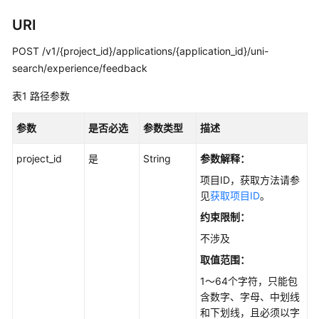
用
URI
户
指
POST /v1/{project_id}/applications/{application_id}/uni-
南
search/experience/feedback
最
表1
路径参数
佳
实
参数
是否必选
参数类型
描述
践
project_id
是
String
参数解释：
API
项目ID，获取方法请参
参
见
获取项目ID
。
考
约束限制：
使
不涉及
用
取值范围：
前
1～64个字符，只能包
必
含数字、字母、中划线
读
和下划线，且必须以字