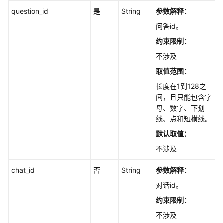
批
question_id
是
String
参数解释：
量
问答id。
管
理
约束限制：
不涉及
搜
取值范围：
索
与
长度在1到128之
问
间，且只能包含字
答
母、数字、下划
线、点和短横线。
对
默认取值：
话
不涉及
历
史
chat_id
否
String
参数解释：
对话id。
图
片
约束限制：
管
不涉及
理