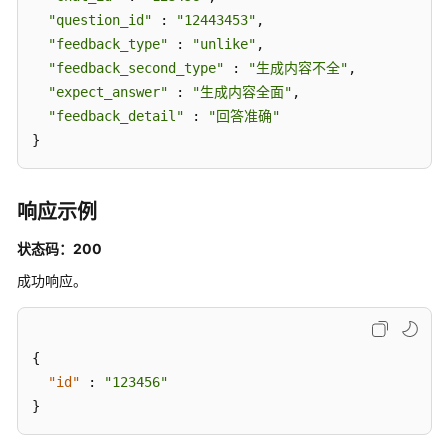
（SLA）
"question_id"
 : 
"12443453"
,

"feedback_type"
 : 
"unlike"
,

白
"feedback_second_type"
 : 
"生成内容不全"
,

皮
"expect_answer"
 : 
"生成内容全面"
,

书
"feedback_detail"
 : 
"回答准确"
资
}
源
支
响应示例
持
区
状态码：200
域
成功响应。
系
统
权
{
限
"id"
:
"123456"
}