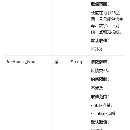
取值范围：
模
长度在1到128之
型
间，且只能包含字
管
母、数字、下划
理
线、点和短横线。
默认取值：
用
不涉及
户
的
feedback_type
是
String
参数解释：
文
档
反馈类型。
解
约束限制：
析
不涉及
规
则
取值范围：
定
like-点赞，
义
unlike-点踩
任
默认取值：
务