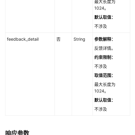
最大长度为
ListFeedbacks
1024。
下
默认取值：
载
不涉及
反
馈
feedback_detail
否
String
参数解释：
信
反馈详情。
息
列
约束限制：
表
不涉及
-
DownloadFeedbacks
取值范围：
最大长度为
获
1024。
取
默认取值：
问
题
不涉及
反
馈
-
响应参数