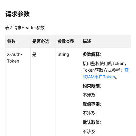
知
识
请求参数
库
版
表2
请求Header参数
本
管
参数
是否必选
参数类型
描述
理
X-Auth-
是
String
参数解释：
知
Token
接口鉴权使用的Token，
识
Token获取方式参考：
获
库
取IAM用户Token
。
标
约束限制：
签
管
不涉及
理
取值范围：
不涉及
知
识
默认取值：
库
不涉及
目