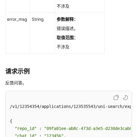
参
不涉及
考
error_msg
String
参数解释：
产
错误描述。
品
取值范围：
术
语
不涉及
责
任
请求示例
共
担
反馈问答。
云
服
/v1/12354354/applications/123535543/uni-search/exper
务
等
{

级
协
"repo_id"
 : 
"09fa81ee-ab8c-473d-a3e5-d230de3cab00"
议
"chat_id"
 : 
"123456"
,
