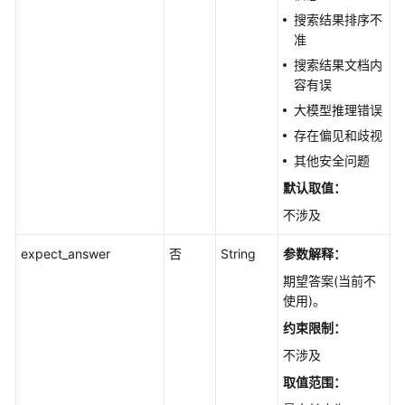
答
搜索结果排序不
-
准
DeleteFeedback
搜索结果文档内
容有误
编
辑
大模型推理错误
反
存在偏见和歧视
馈
其他安全问题
-
默认取值：
UpdateFeedback
不涉及
查
询
expect_answer
否
String
参数解释：
反
期望答案(当前不
馈
使用)。
信
约束限制：
息
列
不涉及
表
取值范围：
-